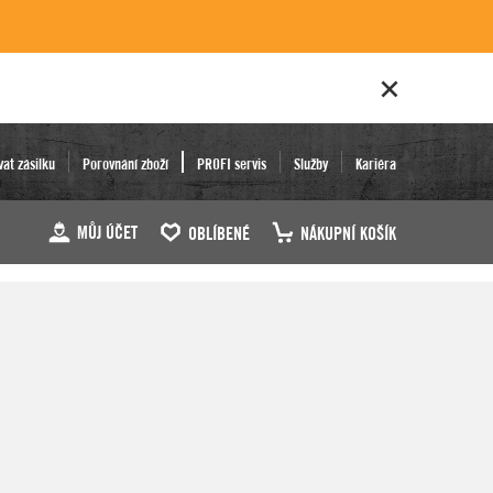
vat zásilku
Porovnání zboží
PROFI servis
Služby
Kariéra
MŮJ ÚČET
OBLÍBENÉ
NÁKUPNÍ KOŠÍK