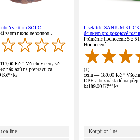
 oheň s kůrou SOLO
Insekticid SANIUM STICK 
ží zatím nikdo nehodnotil.
účinkem pro pokojové rostli
Průměrné hodnocení: 5 z 5 
Hodnocení.
115,00 Kč * Všechny ceny vč.
ez nákladů na přepravu za
(
1
)
0 Kč
*
/
ks
cenu — 189,00 Kč * Všechn
DPH a bez nákladů na přepr
ks
189,00 Kč
*
/
ks
t on-line
Koupit on-line