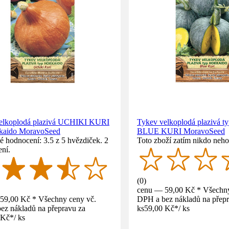
elkoplodá plazivá UCHIKI KURI
Tykev velkoplodá plazivá t
kaido MoravoSeed
BLUE KURI MoravoSeed
 hodnocení: 3.5 z 5 hvězdiček. 2
Toto zboží zatím nikdo neho
ní.
(
0
)
cenu — 59,00 Kč * Všechny
59,00 Kč * Všechny ceny vč.
DPH a bez nákladů na přepr
ez nákladů na přepravu za
ks
59,00 Kč
*
/
ks
 Kč
*
/
ks