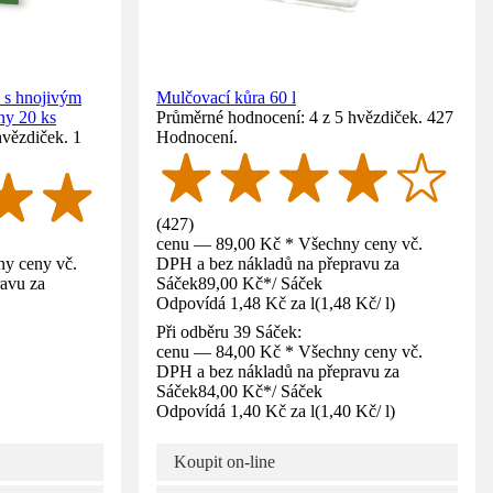
s hnojivým
Mulčovací kůra 60 l
ny 20 ks
Průměrné hodnocení: 4 z 5 hvězdiček. 427
hvězdiček. 1
Hodnocení.
(
427
)
cenu — 89,00 Kč * Všechny ceny vč.
y ceny vč.
DPH a bez nákladů na přepravu za
avu za
Sáček
89,00 Kč
*
/
Sáček
Odpovídá 1,48 Kč za l
(
1,48 Kč
/
l
)
Při odběru 39 Sáček:
cenu — 84,00 Kč * Všechny ceny vč.
DPH a bez nákladů na přepravu za
Sáček
84,00 Kč
*
/
Sáček
Odpovídá 1,40 Kč za l
(
1,40 Kč
/
l
)
Koupit on-line