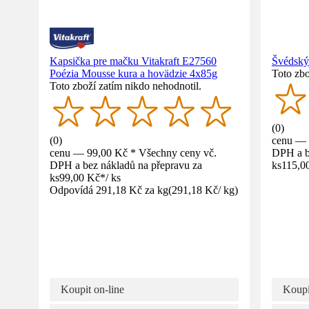
Kapsička pre mačku Vitakraft E27560
Švédský
Poézia Mousse kura a hovädzie 4x85g
Toto zbo
Toto zboží zatím nikdo nehodnotil.
(
0
)
(
0
)
cenu — 
cenu — 99,00 Kč * Všechny ceny vč.
DPH a b
DPH a bez nákladů na přepravu za
ks
115,0
ks
99,00 Kč
*
/
ks
Odpovídá 291,18 Kč za kg
(
291,18 Kč
/
kg
)
Koupit on-line
Koupi