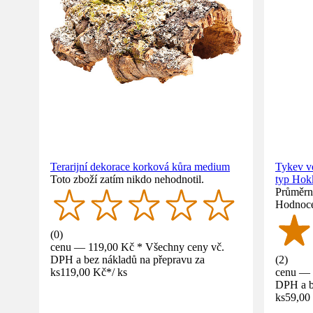
Terarijní dekorace korková kůra medium
Tykev v
Toto zboží zatím nikdo nehodnotil.
typ Hok
Průměrné
Hodnoce
(
0
)
cenu — 119,00 Kč * Všechny ceny vč.
DPH a bez nákladů na přepravu za
(
2
)
ks
119,00 Kč
*
/
ks
cenu — 
DPH a b
ks
59,00