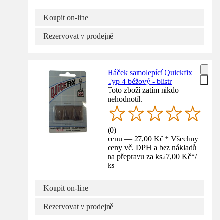
Koupit on-line
Rezervovat v prodejně
Háček samolepící Quickfix
Typ 4 béžový - blistr
Toto zboží zatím nikdo
nehodnotil.
(
0
)
cenu — 27,00 Kč * Všechny
ceny vč. DPH a bez nákladů
na přepravu za ks
27,00 Kč
*
/
ks
Koupit on-line
Rezervovat v prodejně