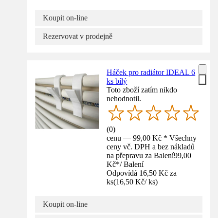
Koupit on-line
Rezervovat v prodejně
Háček pro radiátor IDEAL 6
ks bílý
Toto zboží zatím nikdo
nehodnotil.
(
0
)
cenu — 99,00 Kč * Všechny
ceny vč. DPH a bez nákladů
na přepravu za Balení
99,00
Kč
*
/
Balení
Odpovídá 16,50 Kč za
ks
(
16,50 Kč
/
ks
)
Koupit on-line