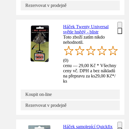
Rezervovat v prodejně
Háček Twenty Universal
světle hnědý - blistr
Toto zboží zatím nikdo
nehodnotil.
(
0
)
cenu — 29,00 Kč * Všechny
ceny vč. DPH a bez nákladů
na přepravu za ks
29,00 Kč
*
/
ks
Koupit on-line
Rezervovat v prodejně
Háček samolepící Quickfix