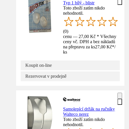
Typ 1 bílý - blistr
Toto zboží zatím nikdo
nehodnotil.
(
0
)
cenu — 27,00 Kč * Všechny
ceny vč. DPH a bez nákladů
na přepravu za ks
27,00 Kč
*
/
ks
Koupit on-line
Rezervovat v prodejně
Samolepící držák na ručníky
Walteco nerez
Toto zboží zatím nikdo
nehodnotil.