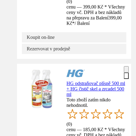
(
0
)
cenu — 399,00 Kč * Všechny
ceny vč. DPH a bez nákladů
na přepravu za Balení
399,00
Kč
*
/
Balení
Koupit on-line
Rezervovat v prodejně
HG odstraňovač plísně 500 ml
+ HG čistič skel a zrcadel 500
ml
Toto zboží zatím nikdo
nehodnotil.
(
0
)
cenu — 185,00 Kč * Všechny
ceny vč. DPH a bez nákladů