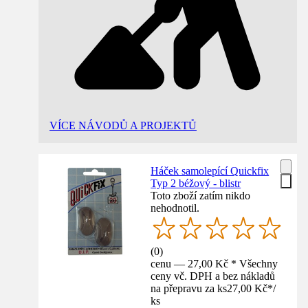
VÍCE NÁVODŮ A PROJEKTŮ
Háček samolepící Quickfix
Typ 2 béžový - blistr
Toto zboží zatím nikdo
nehodnotil.
(
0
)
cenu — 27,00 Kč * Všechny
ceny vč. DPH a bez nákladů
na přepravu za ks
27,00 Kč
*
/
ks