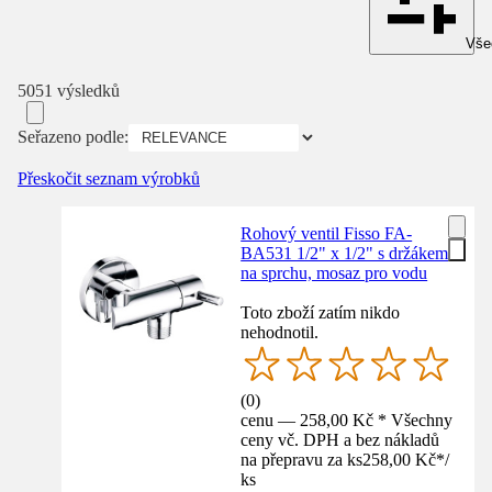
Všec
5051 výsledků
Seřazeno podle:
Přeskočit seznam výrobků
Rohový ventil Fisso FA-
BA531 1/2" x 1/2" s držákem
na sprchu, mosaz pro vodu
Toto zboží zatím nikdo
nehodnotil.
(
0
)
cenu — 258,00 Kč * Všechny
ceny vč. DPH a bez nákladů
na přepravu za ks
258,00 Kč
*
/
ks