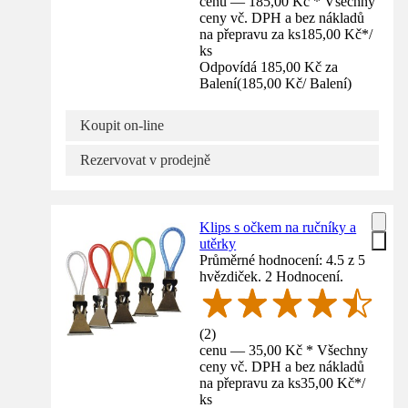
cenu — 185,00 Kč * Všechny
ceny vč. DPH a bez nákladů
na přepravu za ks
185,00 Kč
*
/
ks
Odpovídá 185,00 Kč za
Balení
(
185,00 Kč
/
Balení
)
Koupit on-line
Rezervovat v prodejně
Klips s očkem na ručníky a
utěrky
Průměrné hodnocení: 4.5 z 5
hvězdiček. 2 Hodnocení.
(
2
)
cenu — 35,00 Kč * Všechny
ceny vč. DPH a bez nákladů
na přepravu za ks
35,00 Kč
*
/
ks