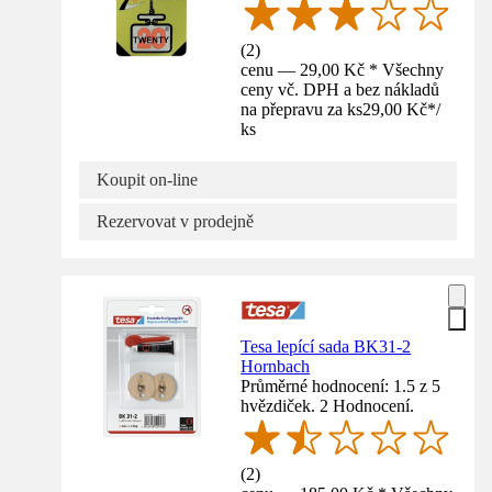
(
2
)
cenu — 29,00 Kč * Všechny
ceny vč. DPH a bez nákladů
na přepravu za ks
29,00 Kč
*
/
ks
Koupit on-line
Rezervovat v prodejně
Tesa lepící sada BK31-2
Hornbach
Průměrné hodnocení: 1.5 z 5
hvězdiček. 2 Hodnocení.
(
2
)