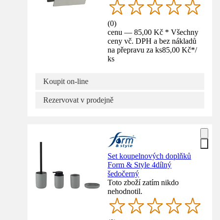
(
0
)
cenu — 85,00 Kč * Všechny
ceny vč. DPH a bez nákladů
na přepravu za ks
85,00 Kč
*
/
ks
Koupit on-line
Rezervovat v prodejně
Set koupelnových doplňků
Form & Style 4dílný
šedočerný
Toto zboží zatím nikdo
nehodnotil.