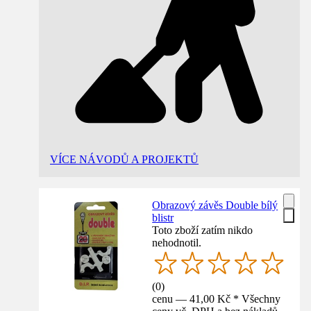
VÍCE NÁVODŮ A PROJEKTŮ
Obrazový závěs Double bílý
blistr
Toto zboží zatím nikdo
nehodnotil.
(
0
)
cenu — 41,00 Kč * Všechny