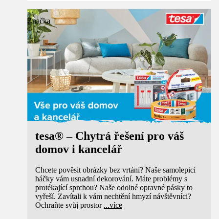
Značka
tesa® – Chytrá řešení pro váš
domov i kancelář
Chcete pověsit obrázky bez vrtání? Naše samolepicí
háčky vám usnadní dekorování. Máte problémy s
protékající sprchou? Naše odolné opravné pásky to
vyřeší. Zavítali k vám nechtění hmyzí návštěvníci?
Ochraňte svůj prostor
...
více