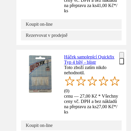
ceny vč. DPH a bez nákladů
na přepravu za ks
41,00 Kč
*
/
ks
Koupit on-line
Rezervovat v prodejně
Háček samolepící Quickfix
Typ 4 bílý - blistr
Toto zboží zatím nikdo
nehodnotil.
(
0
)
cenu — 27,00 Kč * Všechny
ceny vč. DPH a bez nákladů
na přepravu za ks
27,00 Kč
*
/
ks
Koupit on-line