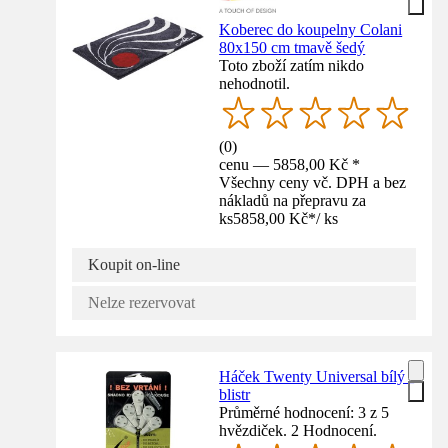
Koberec do koupelny Colani
80x150 cm tmavě šedý
Toto zboží zatím nikdo
nehodnotil.
(
0
)
cenu — 5858,00 Kč *
Všechny ceny vč. DPH a bez
nákladů na přepravu za
ks
5858,00 Kč
*
/
ks
Koupit on-line
Nelze rezervovat
Háček Twenty Universal bílý -
blistr
Průměrné hodnocení: 3 z 5
hvězdiček. 2 Hodnocení.