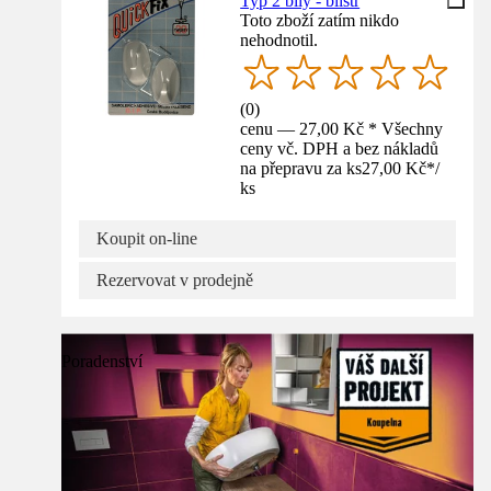
Typ 2 bílý - blistr
Toto zboží zatím nikdo
nehodnotil.
(
0
)
cenu — 27,00 Kč * Všechny
ceny vč. DPH a bez nákladů
na přepravu za ks
27,00 Kč
*
/
ks
Koupit on-line
Rezervovat v prodejně
Poradenství