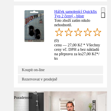
Háček samolepící Quickfix
Typ 2 černý - blistr
Toto zboží zatím nikdo
nehodnotil.
(
0
)
cenu — 27,00 Kč * Všechny
ceny vč. DPH a bez nákladů
na přepravu za ks
27,00 Kč
*
/
ks
Koupit on-line
Rezervovat v prodejně
Poradenství