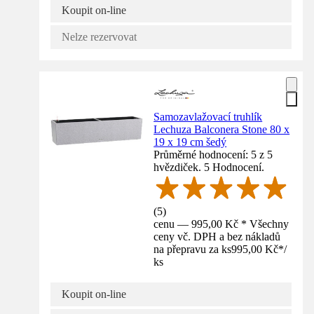
Koupit on-line
Nelze rezervovat
Samozavlažovací truhlík
Lechuza Balconera Stone 80 x
19 x 19 cm šedý
Průměrné hodnocení: 5 z 5
hvězdiček. 5 Hodnocení.
(
5
)
cenu — 995,00 Kč * Všechny
ceny vč. DPH a bez nákladů
na přepravu za ks
995,00 Kč
*
/
ks
Koupit on-line