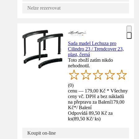
Nelze rezervovat
Sada madel Lechuza pro
Cilindro 23 / Trendcover 23,
plast, černá
Toto zboží zatím nikdo
nehodnotil.
(
0
)
cenu — 179,00 Kč * Všechny
ceny vč. DPH a bez nákladů
na přepravu za Balení
179,00
Kč
*
/
Balení
Odpovídá 89,50 Kč za
ks
(
89,50 Kč
/
ks
)
Koupit on-line