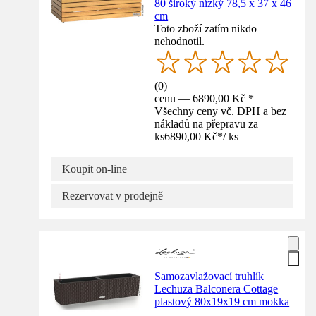
80 široký nízký 78,5 x 37 x 46
cm
Toto zboží zatím nikdo
nehodnotil.
(
0
)
cenu — 6890,00 Kč *
Všechny ceny vč. DPH a bez
nákladů na přepravu za
ks
6890,00 Kč
*
/
ks
Koupit on-line
Rezervovat v prodejně
Samozavlažovací truhlík
Lechuza Balconera Cottage
plastový 80x19x19 cm mokka