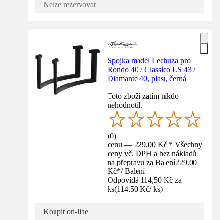
Nelze rezervovat
Spojka madel Lechuza pro
Rondo 40 / Classico LS 43 /
Diamante 40, plast, černá
Toto zboží zatím nikdo
nehodnotil.
(
0
)
cenu — 229,00 Kč * Všechny
ceny vč. DPH a bez nákladů
na přepravu za Balení
229,00
Kč
*
/
Balení
Odpovídá 114,50 Kč za
ks
(
114,50 Kč
/
ks
)
Koupit on-line