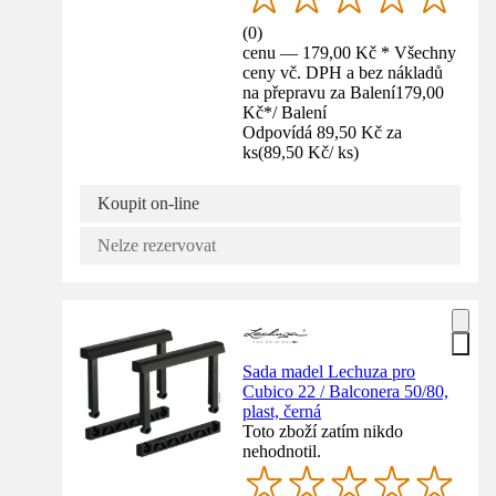
(
0
)
cenu — 179,00 Kč * Všechny
ceny vč. DPH a bez nákladů
na přepravu za Balení
179,00
Kč
*
/
Balení
Odpovídá 89,50 Kč za
ks
(
89,50 Kč
/
ks
)
Koupit on-line
Nelze rezervovat
Sada madel Lechuza pro
Cubico 22 / Balconera 50/80,
plast, černá
Toto zboží zatím nikdo
nehodnotil.