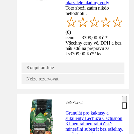
ukazatele hladiny vody
Toto zboží zatím nikdo
nehodnotil.
(
0
)
cenu — 3399,00 Kč *
Všechny ceny vč. DPH a bez
nákladů na přepravu za
ks
3399,00 Kč
*
/
ks
Koupit on-line
Nelze rezervovat
Granulát pro kaktusy a
sukulenty Lechuza Cactuspon
3 l neutral neutrální čistě
minerální substrát bez rašeliny,