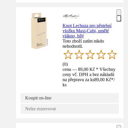
Knot Lechuza pro pěstební
vložku Maxi‑Cubi, umělé
vlákno, bílý
Toto zboží zatím nikdo
nehodnotil.
(
0
)
cenu — 89,00 Kč * Všechny
ceny vč. DPH a bez nákladů
na přepravu za ks
89,00 Kč
*
/
ks
Koupit on-line
Nelze rezervovat