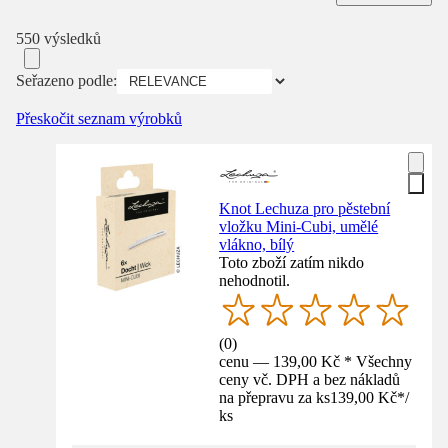
550 výsledků
Seřazeno podle:
Přeskočit seznam výrobků
Knot Lechuza pro pěstební
vložku Mini‑Cubi, umělé
vlákno, bílý
Toto zboží zatím nikdo
nehodnotil.
(
0
)
cenu — 139,00 Kč * Všechny
ceny vč. DPH a bez nákladů
na přepravu za ks
139,00 Kč
*
/
ks