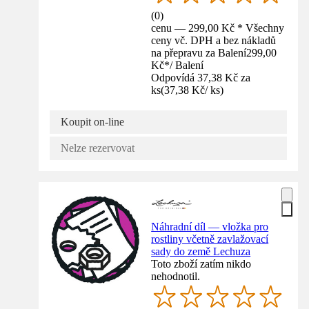
(
0
)
cenu — 299,00 Kč * Všechny
ceny vč. DPH a bez nákladů
na přepravu za Balení
299,00
Kč
*
/
Balení
Odpovídá 37,38 Kč za
ks
(
37,38 Kč
/
ks
)
Koupit on-line
Nelze rezervovat
Náhradní díl — vložka pro
rostliny včetně zavlažovací
sady do země Lechuza
Toto zboží zatím nikdo
nehodnotil.