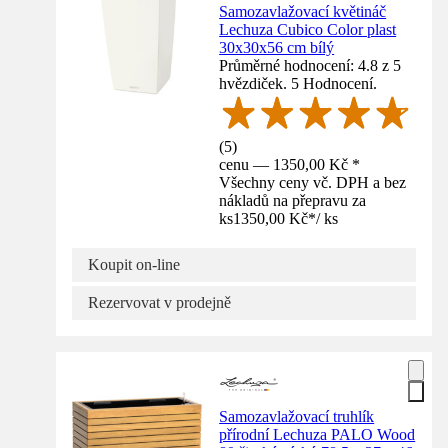
Samozavlažovací květináč
Lechuza Cubico Color plast
30x30x56 cm bílý
Průměrné hodnocení: 4.8 z 5
hvězdiček. 5 Hodnocení.
(
5
)
cenu — 1350,00 Kč *
Všechny ceny vč. DPH a bez
nákladů na přepravu za
ks
1350,00 Kč
*
/
ks
Koupit on-line
Rezervovat v prodejně
Samozavlažovací truhlík
přírodní Lechuza PALO Wood