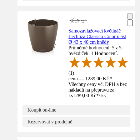
Samozavlažovací květináč
Lechuza Classico Color plast
Ø 43 x 40 cm hnědý
Průměrné hodnocení: 5 z 5
hvězdiček. 1 Hodnocení.
(
1
)
cenu — 1289,00 Kč *
Všechny ceny vč. DPH a bez
nákladů na přepravu za
ks
1289,00 Kč
*
/
ks
Koupit on-line
Rezervovat v prodejně