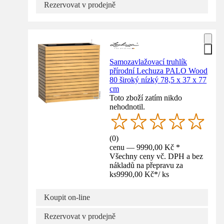
Rezervovat v prodejně
Samozavlažovací truhlík
přírodní Lechuza PALO Wood
80 široký nízký 78,5 x 37 x 77
cm
Toto zboží zatím nikdo
nehodnotil.
(
0
)
cenu — 9990,00 Kč *
Všechny ceny vč. DPH a bez
nákladů na přepravu za
ks
9990,00 Kč
*
/
ks
Koupit on-line
Rezervovat v prodejně