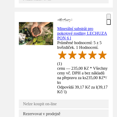
Minerální substrát pro
pokojové rostliny LECHUZA
PON 6 l
Průměrné hodnocení: 5 z 5
hvězdiček. 1 Hodnocení.
(
1
)
cenu — 235,00 Kč * Všechny
ceny vč. DPH a bez nákladů
na přepravu za ks
235,00 Kč
*
/
ks
Odpovídá 39,17 Kč za l
(
39,17
Kč
/
l
)
Nelze koupit on-line
Rezervovat v prodejně