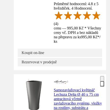
Průměrné hodnocení: 4.8 z 5
hvězdiček. 4 Hodnocení.
(
4
)
cenu — 995,00 Kč * Všechny
ceny vč. DPH a bez nákladů
na přepravu za ks
995,00 Kč
*
/
ks
Koupit on-line
Rezervovat v prodejně
Samozavlažovací květináč
Lechuza Delta Ø 40 x 75 cm
antracitová včetně
zavlažovacího systému, vložky
na rostliny, substrátu a