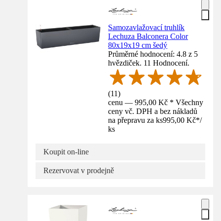
Samozavlažovací truhlík
Lechuza Balconera Color
80x19x19 cm šedý
Průměrné hodnocení: 4.8 z 5
hvězdiček. 11 Hodnocení.
(
11
)
cenu — 995,00 Kč * Všechny
ceny vč. DPH a bez nákladů
na přepravu za ks
995,00 Kč
*
/
ks
Koupit on-line
Rezervovat v prodejně