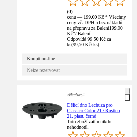
(
0
)
cenu — 199,00 Kč * Všechny
ceny vč. DPH a bez nákladů
na přepravu za Balení
199,00
Kč
*
/
Balení
Odpovídá 99,50 Kč za
ks
(
99,50 Kč
/
ks
)
Koupit on-line
Nelze rezervovat
Dělicí dno Lechuza pro
Classico Color 21 / Rustico
21, plast, černé
Toto zboží zatím nikdo
nehodnotil.