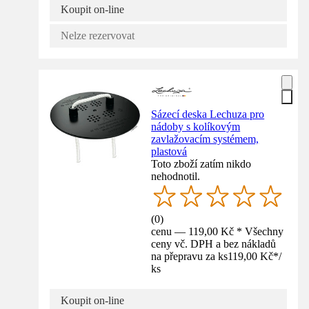
Koupit on-line
Nelze rezervovat
Sázecí deska Lechuza pro
nádoby s kolíkovým
zavlažovacím systémem,
plastová
Toto zboží zatím nikdo
nehodnotil.
(
0
)
cenu — 119,00 Kč * Všechny
ceny vč. DPH a bez nákladů
na přepravu za ks
119,00 Kč
*
/
ks
Koupit on-line