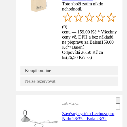
Toto zboží zatím nikdo
nehodnotil.
(
0
)
cenu — 159,00 Kč * Všechny
ceny vč. DPH a bez nákladů
na přepravu za Balení
159,00
Kč
*
/
Balení
Odpovídá 26,50 Kč za
ks
(
26,50 Kč
/
ks
)
Koupit on-line
Nelze rezervovat
Závěsný systém Lechuza pro
Nido 28/35 a Bola 23/32