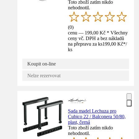
Toto zboží zatím nikdo
nehodnotil.
(
0
)
cenu — 199,00 Kč * Všechny
ceny vč. DPH a bez nákladů
na přepravu za ks
199,00 Kč
*
/
ks
Koupit on-line
Nelze rezervovat
Sada madel Lechuza pro
Cubico 22 / Balconera 50/80,
plast, černá
Toto zboží zatím nikdo
nehodnotil.