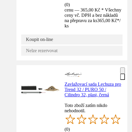
(
0
)
cenu — 365,00 Kč * Všechny
ceny vč. DPH a bez nákladů
na přepravu za ks
365,00 Kč
*
/
ks
Koupit on-line
Nelze rezervovat
Zavlažovací sada Lechuza pro
Trend 32 / PURO 50 /
Cilindro 32, plast, černá
Toto zboží zatím nikdo
nehodnotil.
(
0
)