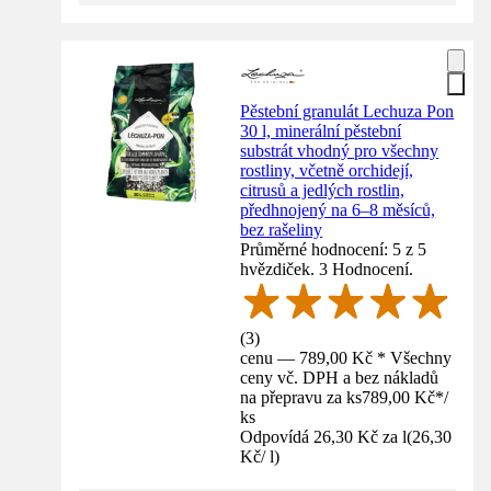
Pěstební granulát Lechuza Pon
30 l, minerální pěstební
substrát vhodný pro všechny
rostliny, včetně orchidejí,
citrusů a jedlých rostlin,
předhnojený na 6–8 měsíců,
bez rašeliny
Průměrné hodnocení: 5 z 5
hvězdiček. 3 Hodnocení.
(
3
)
cenu — 789,00 Kč * Všechny
ceny vč. DPH a bez nákladů
na přepravu za ks
789,00 Kč
*
/
ks
Odpovídá 26,30 Kč za l
(
26,30
Kč
/
l
)