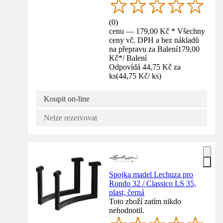
(
0
)
cenu — 179,00 Kč * Všechny
ceny vč. DPH a bez nákladů
na přepravu za Balení
179,00
Kč
*
/
Balení
Odpovídá 44,75 Kč za
ks
(
44,75 Kč
/
ks
)
Koupit on-line
Nelze rezervovat
Spojka madel Lechuza pro
Rondo 32 / Classico LS 35,
plast, černá
Toto zboží zatím nikdo
nehodnotil.