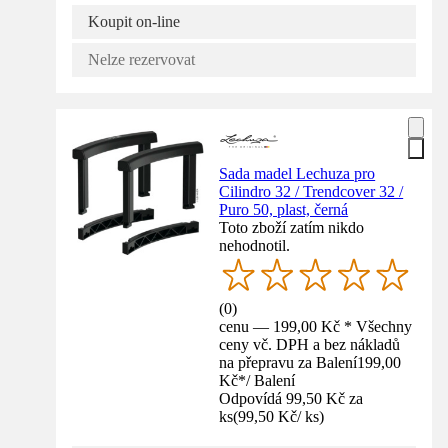
Koupit on-line
Nelze rezervovat
Sada madel Lechuza pro
Cilindro 32 / Trendcover 32 /
Puro 50, plast, černá
Toto zboží zatím nikdo
nehodnotil.
(
0
)
cenu — 199,00 Kč * Všechny
ceny vč. DPH a bez nákladů
na přepravu za Balení
199,00
Kč
*
/
Balení
Odpovídá 99,50 Kč za
ks
(
99,50 Kč
/
ks
)