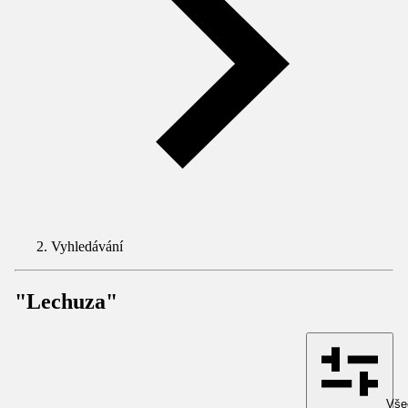
Vyhledávání
"Lechuza"
Všec