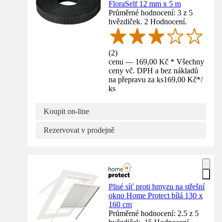
FloraSelf 12 mm x 5 m
Průměrné hodnocení: 3 z 5
hvězdiček. 2 Hodnocení.
(
2
)
cenu — 169,00 Kč * Všechny
ceny vč. DPH a bez nákladů
na přepravu za ks
169,00 Kč
*
/
ks
Koupit on-line
Rezervovat v prodejně
Plisé síť proti hmyzu na střešní
okno Home Protect bílá 130 x
160 cm
Průměrné hodnocení: 2.5 z 5