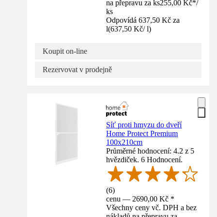
na přepravu za ks
255,00 Kč
*
/
ks
Odpovídá 637,50 Kč za
l
(
637,50 Kč
/
l
)
Koupit on-line
Rezervovat v prodejně
Síť proti hmyzu do dveří
Home Protect Premium
100x210cm
Průměrné hodnocení: 4.2 z 5
hvězdiček. 6 Hodnocení.
(
6
)
cenu — 2690,00 Kč *
Všechny ceny vč. DPH a bez
nákladů na přepravu za