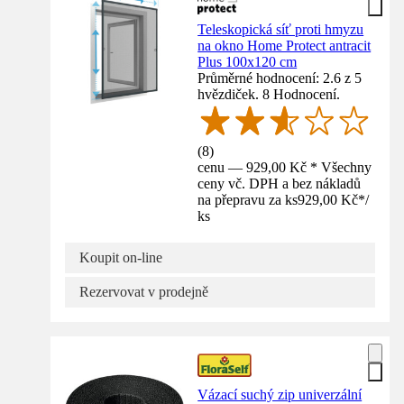
Teleskopická síť proti hmyzu
na okno Home Protect antracit
Plus 100x120 cm
Průměrné hodnocení: 2.6 z 5
hvězdiček. 8 Hodnocení.
(
8
)
cenu — 929,00 Kč * Všechny
ceny vč. DPH a bez nákladů
na přepravu za ks
929,00 Kč
*
/
ks
Koupit on-line
Rezervovat v prodejně
Vázací suchý zip univerzální