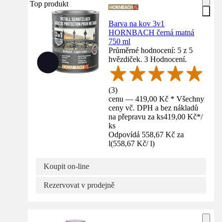
Top produkt
Barva na kov 3v1
HORNBACH černá matná
750 ml
Průměrné hodnocení: 5 z 5
hvězdiček. 3 Hodnocení.
(
3
)
cenu — 419,00 Kč * Všechny
ceny vč. DPH a bez nákladů
na přepravu za ks
419,00 Kč
*
/
ks
Odpovídá 558,67 Kč za
l
(
558,67 Kč
/
l
)
Koupit on-line
Rezervovat v prodejně