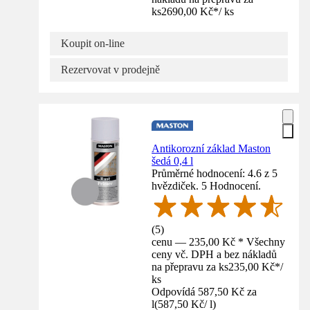
ks
2690,00 Kč
*
/
ks
Koupit on-line
Rezervovat v prodejně
Antikorozní základ Maston
šedá 0,4 l
Průměrné hodnocení: 4.6 z 5
hvězdiček. 5 Hodnocení.
(
5
)
cenu — 235,00 Kč * Všechny
ceny vč. DPH a bez nákladů
na přepravu za ks
235,00 Kč
*
/
ks
Odpovídá 587,50 Kč za
l
(
587,50 Kč
/
l
)