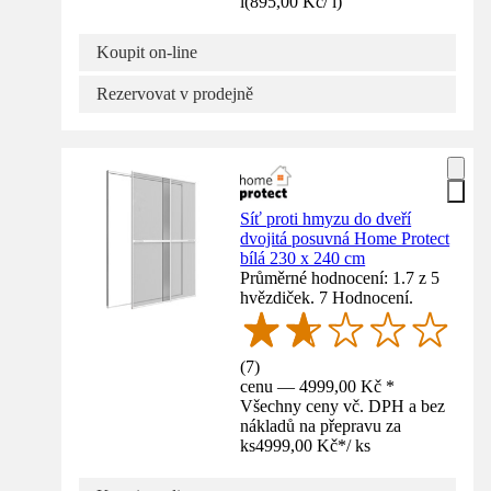
l
(
895,00 Kč
/
l
)
Koupit on-line
Rezervovat v prodejně
Síť proti hmyzu do dveří
dvojitá posuvná Home Protect
bílá 230 x 240 cm
Průměrné hodnocení: 1.7 z 5
hvězdiček. 7 Hodnocení.
(
7
)
cenu — 4999,00 Kč *
Všechny ceny vč. DPH a bez
nákladů na přepravu za
ks
4999,00 Kč
*
/
ks