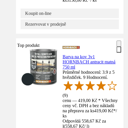
ks
3150,00 Kč
*
/
ks
Koupit on-line
Rezervovat v prodejně
Top produkt
Barva na kov 3v1
HORNBACH antracit matná
750 ml
Průměrné hodnocení: 3.9 z 5
hvězdiček. 9 Hodnocení.
(
9
)
cenu — 419,00 Kč * Všechny
ceny vč. DPH a bez nákladů
na přepravu za ks
419,00 Kč
*
/
ks
Odpovídá 558,67 Kč za
l
(
558,67 Kč
/
l
)