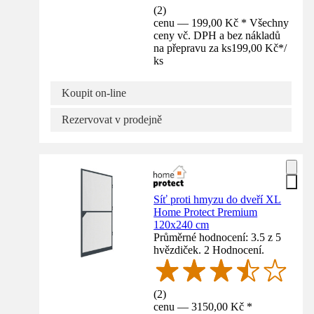
(
2
)
cenu — 199,00 Kč * Všechny
ceny vč. DPH a bez nákladů
na přepravu za ks
199,00 Kč
*
/
ks
Koupit on-line
Rezervovat v prodejně
Síť proti hmyzu do dveří XL
Home Protect Premium
120x240 cm
Průměrné hodnocení: 3.5 z 5
hvězdiček. 2 Hodnocení.
(
2
)
cenu — 3150,00 Kč *