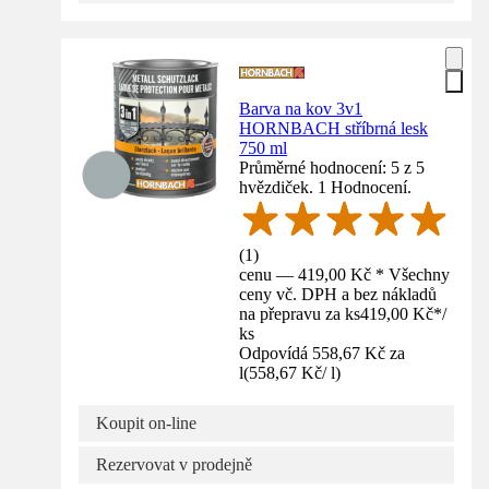
Barva na kov 3v1
HORNBACH stříbrná lesk
750 ml
Průměrné hodnocení: 5 z 5
hvězdiček. 1 Hodnocení.
(
1
)
cenu — 419,00 Kč * Všechny
ceny vč. DPH a bez nákladů
na přepravu za ks
419,00 Kč
*
/
ks
Odpovídá 558,67 Kč za
l
(
558,67 Kč
/
l
)
Koupit on-line
Rezervovat v prodejně