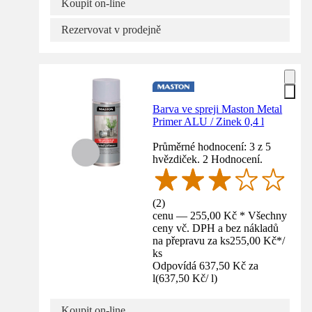
Koupit on-line
Rezervovat v prodejně
Barva ve spreji Maston Metal
Primer ALU / Zinek 0,4 l
Průměrné hodnocení: 3 z 5
hvězdiček. 2 Hodnocení.
(
2
)
cenu — 255,00 Kč * Všechny
ceny vč. DPH a bez nákladů
na přepravu za ks
255,00 Kč
*
/
ks
Odpovídá 637,50 Kč za
l
(
637,50 Kč
/
l
)
Koupit on-line