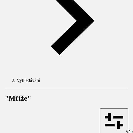
Vyhledávání
"Mříže"
Všec