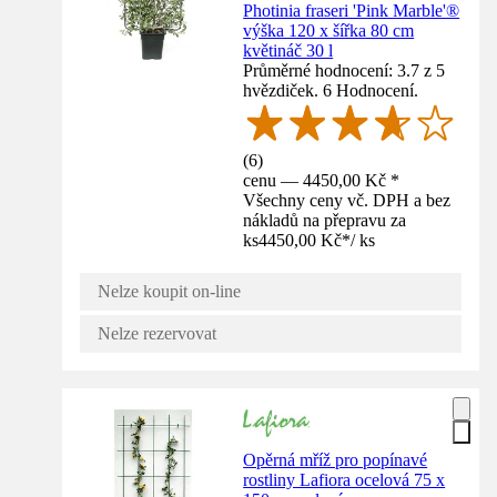
Photinia fraseri 'Pink Marble'®
výška 120 x šířka 80 cm
květináč 30 l
Průměrné hodnocení: 3.7 z 5
hvězdiček. 6 Hodnocení.
(
6
)
cenu — 4450,00 Kč *
Všechny ceny vč. DPH a bez
nákladů na přepravu za
ks
4450,00 Kč
*
/
ks
Nelze koupit on-line
Nelze rezervovat
Opěrná mříž pro popínavé
rostliny Lafiora ocelová 75 x