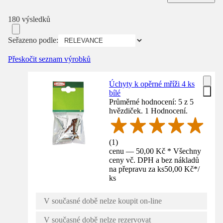
180 výsledků
Seřazeno podle:
Přeskočit seznam výrobků
Úchyty k opěrné mříži 4 ks
bílé
Průměrné hodnocení: 5 z 5
hvězdiček. 1 Hodnocení.
(
1
)
cenu — 50,00 Kč * Všechny
ceny vč. DPH a bez nákladů
na přepravu za ks
50,00 Kč
*
/
ks
V současné době nelze koupit on-line
V současné době nelze rezervovat