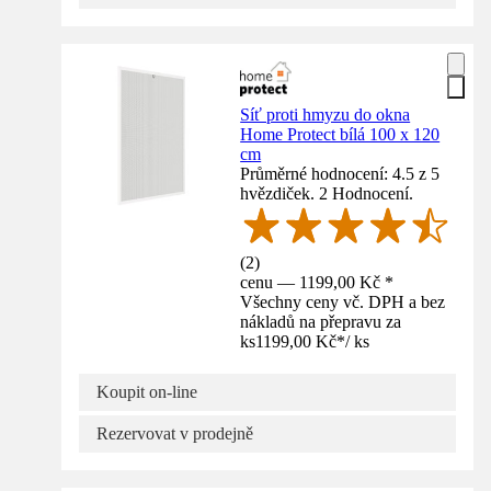
Síť proti hmyzu do okna
Home Protect bílá 100 x 120
cm
Průměrné hodnocení: 4.5 z 5
hvězdiček. 2 Hodnocení.
(
2
)
cenu — 1199,00 Kč *
Všechny ceny vč. DPH a bez
nákladů na přepravu za
ks
1199,00 Kč
*
/
ks
Koupit on-line
Rezervovat v prodejně