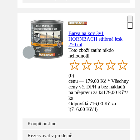
Barva na kov 3v1
HORNBACH stříbrná lesk
250 ml
Toto zboží zatím nikdo
nehodnotil.
(
0
)
cenu — 179,00 Kč * Všechny
ceny vč. DPH a bez nákladů
na přepravu za ks
179,00 Kč
*
/
ks
Odpovídá 716,00 Kč za
l
(
716,00 Kč
/
l
)
Koupit on-line
Rezervovat v prodejně