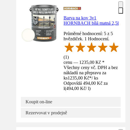
Barva na kov 3v1
HORNBACH bílá matná 2,5l
Průměrné hodnocení: 5 z 5
hvězdiček. 1 Hodnocení.
(
1
)
cenu — 1235,00 Kč *
Všechny ceny vč. DPH a bez
nákladů na přepravu za
ks
1235,00 Kč
*
/
ks
Odpovídá 494,00 Kč za
l
(
494,00 Kč
/
l
)
Koupit on-line
Rezervovat v prodejně