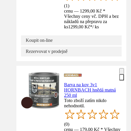
(
1
)
cenu — 1299,00 Kč *
Všechny ceny vč. DPH a bez
nákladů na přepravu za
ks
1299,00 Kč
*
/
ks
Koupit on-line
Rezervovat v prodejně
Barva na kov 3v1
HORNBACH hnědá matná
250 ml
Toto zboží zatím nikdo
nehodnotil.
(
0
)
cenu — 179,00 Kč * Všechny