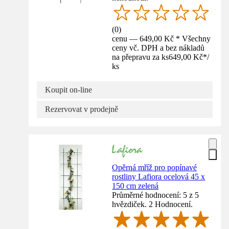
(
0
)
cenu — 649,00 Kč * Všechny
ceny vč. DPH a bez nákladů
na přepravu za ks
649,00 Kč
*
/
ks
Koupit on-line
Rezervovat v prodejně
Opěrná mříž pro popínavé
rostliny Lafiora ocelová 45 x
150 cm zelená
Průměrné hodnocení: 5 z 5
hvězdiček. 2 Hodnocení.