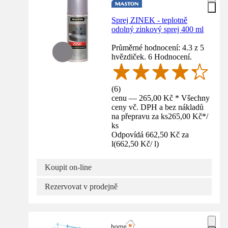
Sprej ZINEK - teplotně
odolný zinkový sprej 400 ml
Průměrné hodnocení: 4.3 z 5
hvězdiček. 6 Hodnocení.
(
6
)
cenu — 265,00 Kč * Všechny
ceny vč. DPH a bez nákladů
na přepravu za ks
265,00 Kč
*
/
ks
Odpovídá 662,50 Kč za
l
(
662,50 Kč
/
l
)
Koupit on-line
Rezervovat v prodejně