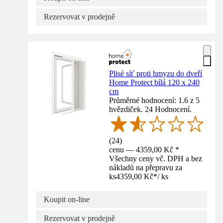
Rezervovat v prodejně
Plisé síť proti hmyzu do dveří
Home Protect bílá 120 x 240
cm
Průměrné hodnocení: 1.6 z 5
hvězdiček. 24 Hodnocení.
(
24
)
cenu — 4359,00 Kč *
Všechny ceny vč. DPH a bez
nákladů na přepravu za
ks
4359,00 Kč
*
/
ks
Koupit on-line
Rezervovat v prodejně