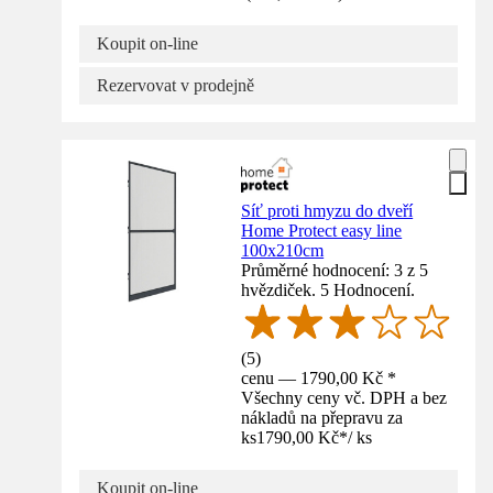
Koupit on-line
Rezervovat v prodejně
Síť proti hmyzu do dveří
Home Protect easy line
100x210cm
Průměrné hodnocení: 3 z 5
hvězdiček. 5 Hodnocení.
(
5
)
cenu — 1790,00 Kč *
Všechny ceny vč. DPH a bez
nákladů na přepravu za
ks
1790,00 Kč
*
/
ks
Koupit on-line