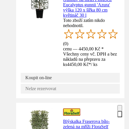
Eucalyptus gunnii 'Azura'
výška 120 x šířka 80 cm
květináč 30 l
Toto zboží zatím nikdo
nehodnotil.
(
0
)
cenu — 4450,00 Kč *
Všechny ceny vč. DPH a bez
nákladů na přepravu za
ks
4450,00 Kč
*
/
ks
Koupit on-line
Nelze rezervovat
Blýskalka Fraserova bílo-
zelená na mříži FloraSelf