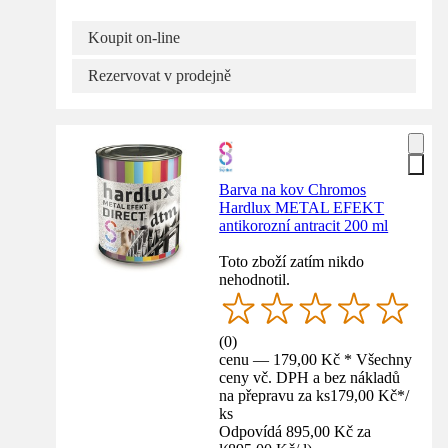
Koupit on-line
Rezervovat v prodejně
Barva na kov Chromos
Hardlux METAL EFEKT
antikorozní antracit 200 ml
Toto zboží zatím nikdo
nehodnotil.
(
0
)
cenu — 179,00 Kč * Všechny
ceny vč. DPH a bez nákladů
na přepravu za ks
179,00 Kč
*
/
ks
Odpovídá 895,00 Kč za