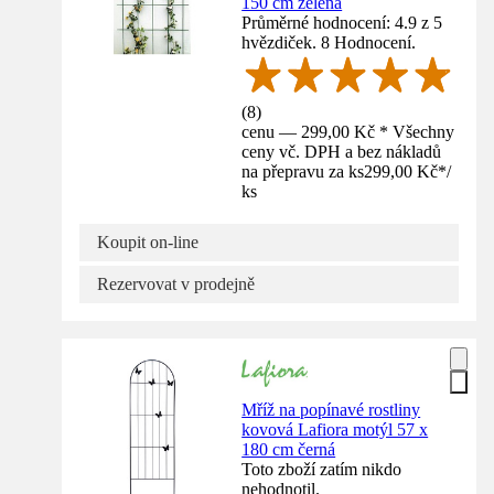
150 cm zelená
Průměrné hodnocení: 4.9 z 5
hvězdiček. 8 Hodnocení.
(
8
)
cenu — 299,00 Kč * Všechny
ceny vč. DPH a bez nákladů
na přepravu za ks
299,00 Kč
*
/
ks
Koupit on-line
Rezervovat v prodejně
Mříž na popínavé rostliny
kovová Lafiora motýl 57 x
180 cm černá
Toto zboží zatím nikdo
nehodnotil.