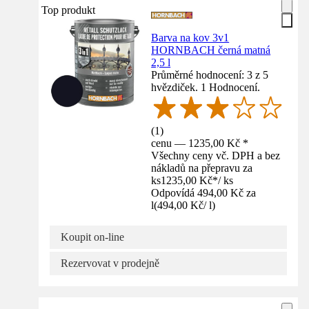
Top produkt
Barva na kov 3v1
HORNBACH černá matná
2,5 l
Průměrné hodnocení: 3 z 5
hvězdiček. 1 Hodnocení.
(
1
)
cenu — 1235,00 Kč *
Všechny ceny vč. DPH a bez
nákladů na přepravu za
ks
1235,00 Kč
*
/
ks
Odpovídá 494,00 Kč za
l
(
494,00 Kč
/
l
)
Koupit on-line
Rezervovat v prodejně