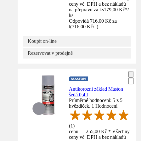
ceny vč. DPH a bez nákladů
na přepravu za ks
179,00 Kč
*
/
ks
Odpovídá 716,00 Kč za
l
(
716,00 Kč
/
l
)
Koupit on-line
Rezervovat v prodejně
Antikorozní základ Maston
šedá 0,4 l
Průměrné hodnocení: 5 z 5
hvězdiček. 1 Hodnocení.
(
1
)
cenu — 255,00 Kč * Všechny
ceny vč. DPH a bez nákladů