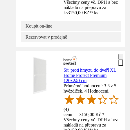
Všechny ceny vč. DPH a bez
nákladů na přepravu za
ks
3150,00 Kč
*
/
ks
Koupit on-line
Rezervovat v prodejně
Síť proti hmyzu do dveří XL
Home Protect Premium
120x240 cm
Průměrné hodnocení: 3.3 z 5
hvězdiček. 4 Hodnocení.
(
4
)
cenu — 3150,00 Kč *
Všechny ceny vč. DPH a bez
nákladů na přepravu za