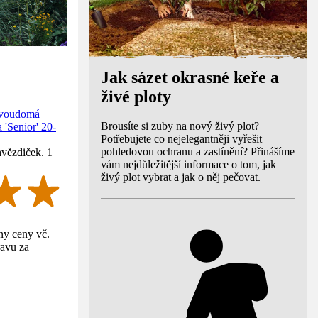
Jak sázet okrasné keře a
živé ploty
 dvoudomá
Brousíte si zuby na nový živý plot?
 'Senior' 20-
Potřebujete co nejelegantněji vyřešit
pohledovou ochranu a zastínění? Přinášíme
hvězdiček. 1
vám nejdůležitější informace o tom, jak
živý plot vybrat a jak o něj pečovat.
y ceny vč.
avu za