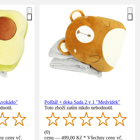
"Avokádo"
Polštář + deka Sada 2 v 1 "Medvídek"
dnotil.
Toto zboží zatím nikdo nehodnotil.
(
0
)
y ceny vč.
cenu — 499,00 Kč * Všechny ceny vč.