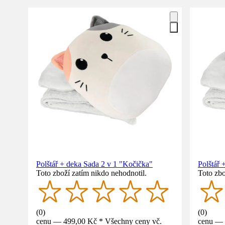
Polštář + deka Sada 2 v 1 "Kočička"
Polštář 
Toto zboží zatím nikdo nehodnotil.
Toto zbo
(
0
)
(
0
)
cenu — 499,00 Kč * Všechny ceny vč.
cenu — 