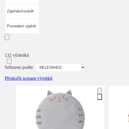
Zapínání/uzávěr
Provedení výplně
132 výsledků
Seřazeno podle:
Přeskočit seznam výrobků