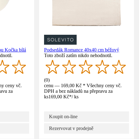
u Kočka bílá
Podsedák Romance 40x40 cm béžový
dnotil.
Toto zboží zatím nikdo nehodnotil.
(
0
)
y ceny vč.
cenu — 169,00 Kč * Všechny ceny vč.
avu za
DPH a bez nákladů na přepravu za
ks
169,00 Kč
*
/
ks
Koupit on-line
Rezervovat v prodejně