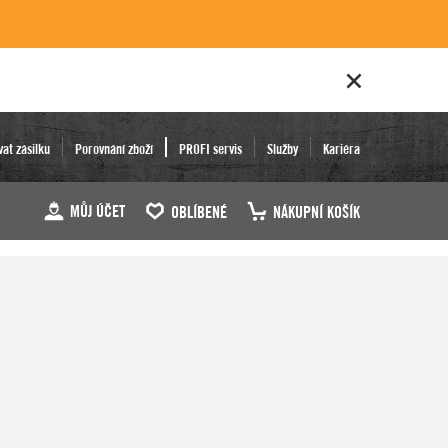
vat zásilku
Porovnání zboží
PROFI servis
Služby
Kariéra
MŮJ ÚČET
OBLÍBENÉ
NÁKUPNÍ KOŠÍK