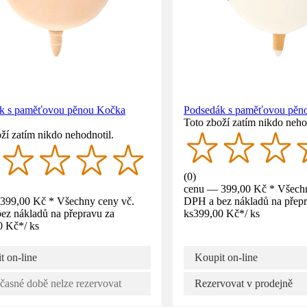
k s paměťovou pěnou Kočka
Podsedák s paměťovou pěno
Toto zboží zatím nikdo neho
ží zatím nikdo nehodnotil.
(
0
)
cenu — 399,00 Kč * Všechn
399,00 Kč * Všechny ceny vč.
DPH a bez nákladů na přepr
ez nákladů na přepravu za
ks
399,00 Kč
*
/
ks
0 Kč
*
/
ks
t on-line
Koupit on-line
časné době nelze rezervovat
Rezervovat v prodejně