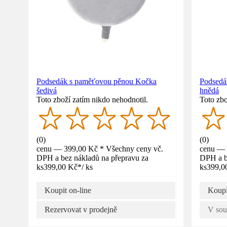
Podsedák s paměťovou pěnou Kočka
Podsedá
šedivá
hnědá
Toto zboží zatím nikdo nehodnotil.
Toto zbo
(
0
)
(
0
)
cenu — 399,00 Kč * Všechny ceny vč.
cenu — 
DPH a bez nákladů na přepravu za
DPH a b
ks
399,00 Kč
*
/
ks
ks
399,0
Koupit on-line
Koupi
Rezervovat v prodejně
V sou