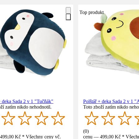
Top produkt
+ deka Sada 2 v 1 "Tučňák"
Polštář + deka Sada 2 v 1 
ží zatím nikdo nehodnotil.
Toto zboží zatím nikdo neho
(
0
)
499,00 Kč * Všechny ceny vč.
cenu — 499,00 Kč * Všechn