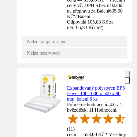
ceny vč. DPH a bez nákladů
na přepravu za Balení
635,00
Kč
*
/
Balení
Odpovídá 105,83 Kč za
m²
(
105,83 Kč
/
m²
)
Nelze koupit on-line
Nelze rezervovat
Expandovaný polystyren EPS
Isover 100 1000 x 500 x 80
mm, balení 6 ks
Průměrné hodnocení: 4.6 z 5
hvězdiček. 11 Hodnocení.
(
11
)
cenu — 653,00 Kč * Všechny