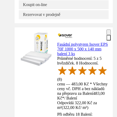
Koupit on-line
Rezervovat v prodejně
Fasádní polystyren Isover EPS
70F 1000 x 500 x 140 mm
balení 3 ks
Průměrné hodnocení: 5 z 5
hvězdiček. 8 Hodnocení.
(
8
)
cenu — 483,00 Kč * Všechny
ceny vč. DPH a bez nákladů
na přepravu za Balení
483,00
Kč
*
/
Balení
Odpovídá 322,00 Kč za
m²
(
322,00 Kč
/
m²
)
Při odběru 18 Balení: