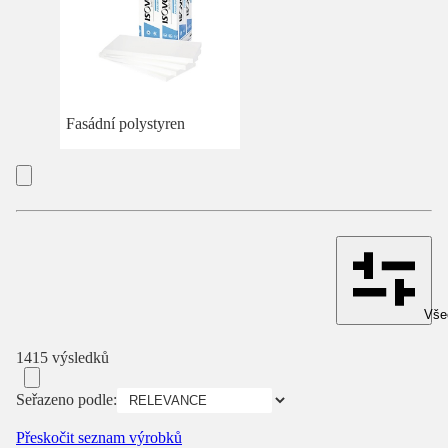
Fasádní polystyren
Všec
1415 výsledků
Seřazeno podle:
Přeskočit seznam výrobků