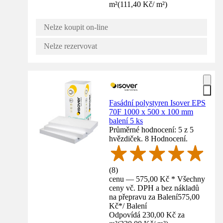
m²
(
111,40 Kč
/
m²
)
Nelze koupit on-line
Nelze rezervovat
Fasádní polystyren Isover EPS
70F 1000 x 500 x 100 mm
balení 5 ks
Průměrné hodnocení: 5 z 5
hvězdiček. 8 Hodnocení.
(
8
)
cenu — 575,00 Kč * Všechny
ceny vč. DPH a bez nákladů
na přepravu za Balení
575,00
Kč
*
/
Balení
Odpovídá 230,00 Kč za