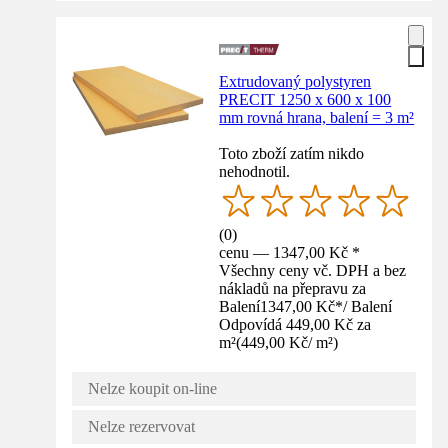
Extrudovaný polystyren
PRECIT 1250 x 600 x 100
mm rovná hrana, balení = 3 m²
Toto zboží zatím nikdo
nehodnotil.
(
0
)
cenu — 1347,00 Kč *
Všechny ceny vč. DPH a bez
nákladů na přepravu za
Balení
1347,00 Kč
*
/
Balení
Odpovídá 449,00 Kč za
m²
(
449,00 Kč
/
m²
)
Nelze koupit on-line
Nelze rezervovat