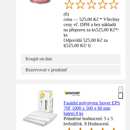
(
0
)
cenu — 525,00 Kč * Všechny
ceny vč. DPH a bez nákladů
na přepravu za ks
525,00 Kč
*
/
ks
Odpovídá 525,00 Kč za
l
(
525,00 Kč
/
l
)
Koupit on-line
Rezervovat v prodejně
Fasádní polystyren Isover EPS
70F 1000 x 500 x 60 mm
balení 8 ks
Průměrné hodnocení: 5 z 5
hvězdiček. 8 Hodnocení.