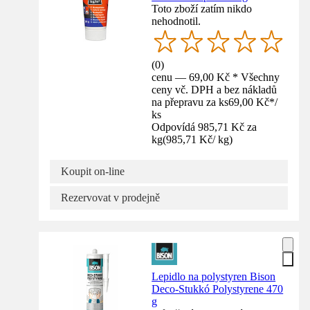
Toto zboží zatím nikdo
nehodnotil.
(
0
)
cenu — 69,00 Kč * Všechny
ceny vč. DPH a bez nákladů
na přepravu za ks
69,00 Kč
*
/
ks
Odpovídá 985,71 Kč za
kg
(
985,71 Kč
/
kg
)
Koupit on-line
Rezervovat v prodejně
Lepidlo na polystyren Bison
Deco-Stukkó Polystyrene 470
g