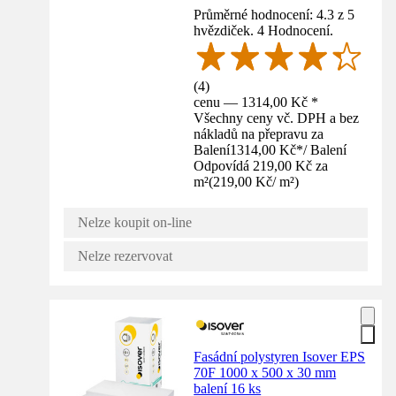
Průměrné hodnocení: 4.3 z 5
hvězdiček. 4 Hodnocení.
(
4
)
cenu — 1314,00 Kč *
Všechny ceny vč. DPH a bez
nákladů na přepravu za
Balení
1314,00 Kč
*
/
Balení
Odpovídá 219,00 Kč za
m²
(
219,00 Kč
/
m²
)
Nelze koupit on-line
Nelze rezervovat
Fasádní polystyren Isover EPS
70F 1000 x 500 x 30 mm
balení 16 ks