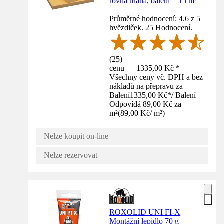
rovná hrana, balení = 15 m²
Průměrné hodnocení: 4.6 z 5
hvězdiček. 25 Hodnocení.
(
25
)
cenu — 1335,00 Kč *
Všechny ceny vč. DPH a bez
nákladů na přepravu za
Balení
1335,00 Kč
*
/
Balení
Odpovídá 89,00 Kč za
m²
(
89,00 Kč
/
m²
)
Nelze koupit on-line
Nelze rezervovat
ROXOLID UNI FI-X
Montážní lepidlo 70 g