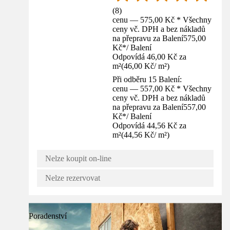
(
8
)
cenu — 575,00 Kč * Všechny
ceny vč. DPH a bez nákladů
na přepravu za Balení
575,00
Kč
*
/
Balení
Odpovídá 46,00 Kč za
m²
(
46,00 Kč
/
m²
)
Při odběru 15 Balení:
cenu — 557,00 Kč * Všechny
ceny vč. DPH a bez nákladů
na přepravu za Balení
557,00
Kč
*
/
Balení
Odpovídá 44,56 Kč za
m²
(
44,56 Kč
/
m²
)
Nelze koupit on-line
Nelze rezervovat
Poradenství