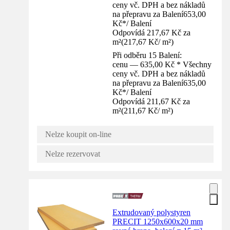
ceny vč. DPH a bez nákladů
na přepravu za Balení
653,00
Kč
*
/
Balení
Odpovídá 217,67 Kč za
m²
(
217,67 Kč
/
m²
)
Při odběru 15 Balení:
cenu — 635,00 Kč * Všechny
ceny vč. DPH a bez nákladů
na přepravu za Balení
635,00
Kč
*
/
Balení
Odpovídá 211,67 Kč za
m²
(
211,67 Kč
/
m²
)
Nelze koupit on-line
Nelze rezervovat
Extrudovaný polystyren
PRECIT 1250x600x20 mm