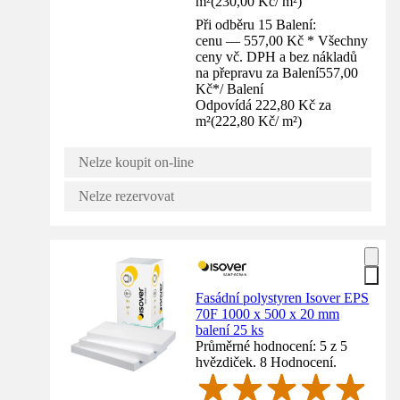
m²
(
230,00 Kč
/
m²
)
Při odběru 15 Balení:
cenu — 557,00 Kč * Všechny
ceny vč. DPH a bez nákladů
na přepravu za Balení
557,00
Kč
*
/
Balení
Odpovídá 222,80 Kč za
m²
(
222,80 Kč
/
m²
)
Nelze koupit on-line
Nelze rezervovat
Fasádní polystyren Isover EPS
70F 1000 x 500 x 20 mm
balení 25 ks
Průměrné hodnocení: 5 z 5
hvězdiček. 8 Hodnocení.