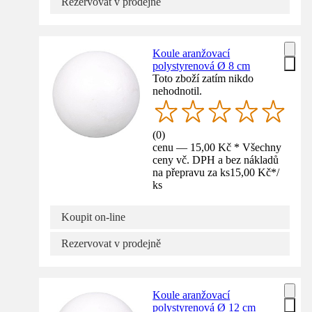
Rezervovat v prodejně
Koule aranžovací
polystyrenová Ø 8 cm
Toto zboží zatím nikdo
nehodnotil.
(
0
)
cenu — 15,00 Kč * Všechny
ceny vč. DPH a bez nákladů
na přepravu za ks
15,00 Kč
*
/
ks
Koupit on-line
Rezervovat v prodejně
Koule aranžovací
polystyrenová Ø 12 cm