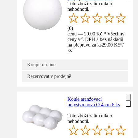
Toto zboží zatím nikdo
nehodnotil.
(
0
)
cenu — 29,00 Kč * Všechny
ceny vč. DPH a bez nákladů
na přepravu za ks
29,00 Kč
*
/
ks
Koupit on-line
Rezervovat v prodejně
Koule aranžovací
polystyrenová Ø 4 cm 6 ks
Toto zboží zatím nikdo
nehodnotil.