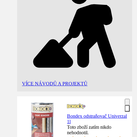
VÍCE NÁVODŮ A PROJEKTŮ
Bondex odstraňovač Univerzal
1l
Toto zboží zatím nikdo
nehodnotil.