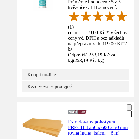
Průměrné hodnocení: 5 z 5
hvězdiček. 1 Hodnocení.
(
1
)
cenu — 119,00 Kč * Všechny
ceny vč. DPH a bez nákladů
na přepravu za ks
119,00 Kč
*
/
ks
Odpovídá 253,19 Kč za
kg
(
253,19 Kč
/
kg
)
Koupit on-line
Rezervovat v prodejně
Extrudovaný polystyren
PRECIT 1250 x 600 x 50 mm
rovná hrana, balení = 6 m²