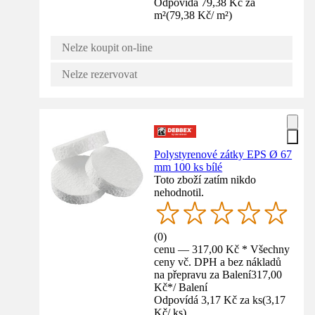
Odpovídá 79,38 Kč za
m²
(
79,38 Kč
/
m²
)
Nelze koupit on-line
Nelze rezervovat
Polystyrenové zátky EPS Ø 67
mm 100 ks bílé
Toto zboží zatím nikdo
nehodnotil.
(
0
)
cenu — 317,00 Kč * Všechny
ceny vč. DPH a bez nákladů
na přepravu za Balení
317,00
Kč
*
/
Balení
Odpovídá 3,17 Kč za ks
(
3,17
Kč
/
ks
)