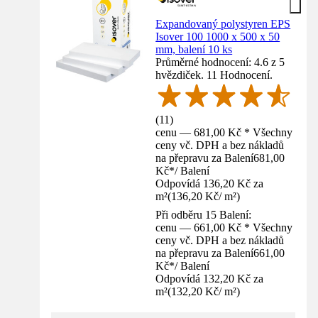
Expandovaný polystyren EPS
Isover 100 1000 x 500 x 50
mm, balení 10 ks
Průměrné hodnocení: 4.6 z 5
hvězdiček. 11 Hodnocení.
(
11
)
cenu — 681,00 Kč * Všechny
ceny vč. DPH a bez nákladů
na přepravu za Balení
681,00
Kč
*
/
Balení
Odpovídá 136,20 Kč za
m²
(
136,20 Kč
/
m²
)
Při odběru 15 Balení:
cenu — 661,00 Kč * Všechny
ceny vč. DPH a bez nákladů
na přepravu za Balení
661,00
Kč
*
/
Balení
Odpovídá 132,20 Kč za
m²
(
132,20 Kč
/
m²
)