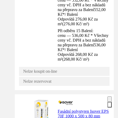
cenu — 552,00 Kč * Všechny
ceny vč. DPH a bez nákladů
na přepravu za Balení
552,00
Kč
*
/
Balení
Odpovídá 276,00 Kč za
m²
(
276,00 Kč
/
m²
)
Při odběru 15 Balení:
cenu — 536,00 Kč * Všechny
ceny vč. DPH a bez nákladů
na přepravu za Balení
536,00
Kč
*
/
Balení
Odpovídá 268,00 Kč za
m²
(
268,00 Kč
/
m²
)
Nelze koupit on-line
Nelze rezervovat
Fasádní polystyren Isover EPS
70F 1000 x 500 x 80 mm