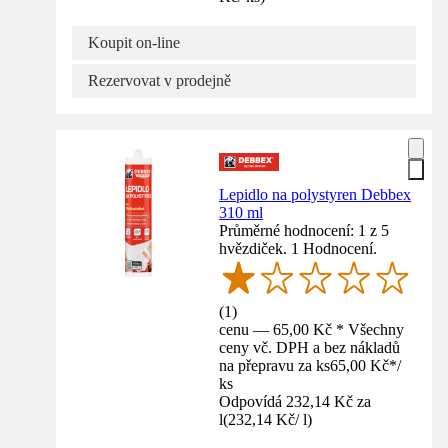
Koupit on-line
Rezervovat v prodejně
Lepidlo na polystyren Debbex
310 ml
Průměrné hodnocení: 1 z 5
hvězdiček. 1 Hodnocení.
(
1
)
cenu — 65,00 Kč * Všechny
ceny vč. DPH a bez nákladů
na přepravu za ks
65,00 Kč
*
/
ks
Odpovídá 232,14 Kč za
l
(
232,14 Kč
/
l
)