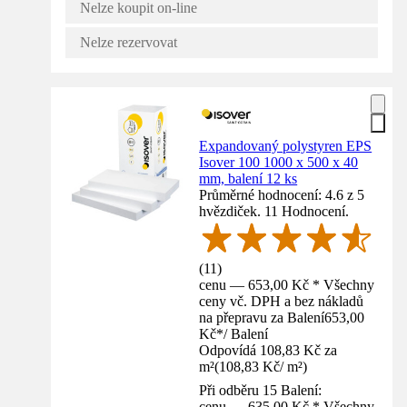
Nelze koupit on-line
Nelze rezervovat
Expandovaný polystyren EPS
Isover 100 1000 x 500 x 40
mm, balení 12 ks
Průměrné hodnocení: 4.6 z 5
hvězdiček. 11 Hodnocení.
(
11
)
cenu — 653,00 Kč * Všechny
ceny vč. DPH a bez nákladů
na přepravu za Balení
653,00
Kč
*
/
Balení
Odpovídá 108,83 Kč za
m²
(
108,83 Kč
/
m²
)
Při odběru 15 Balení:
cenu — 635,00 Kč * Všechny