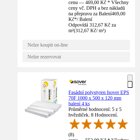
cenu — 469,00 Kč * Všechny
ceny vč. DPH a bez nákladů
na přepravu za Balení
469,00
Kč
*
/
Balení
Odpovídá 312,67 Kč za
m²
(
312,67 Kč
/
m²
)
Nelze koupit on-line
Nelze rezervovat
Fasádní polystyren Isover EPS
70F 1000 x 500 x 120 mm
balení 4 ks
Průměrné hodnocení: 5 z 5
hvězdiček. 8 Hodnocení.
(
8
)