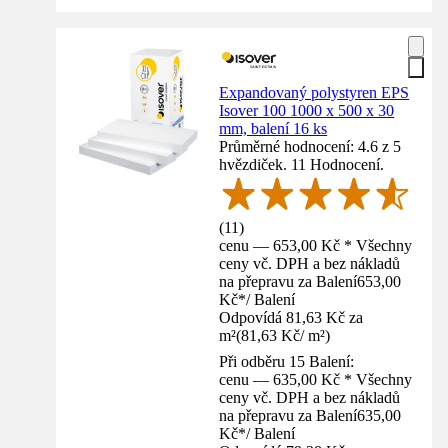
Expandovaný polystyren EPS
Isover 100 1000 x 500 x 30
mm, balení 16 ks
Průměrné hodnocení: 4.6 z 5
hvězdiček. 11 Hodnocení.
(
11
)
cenu — 653,00 Kč * Všechny
ceny vč. DPH a bez nákladů
na přepravu za Balení
653,00
Kč
*
/
Balení
Odpovídá 81,63 Kč za
m²
(
81,63 Kč
/
m²
)
Při odběru 15 Balení:
cenu — 635,00 Kč * Všechny
ceny vč. DPH a bez nákladů
na přepravu za Balení
635,00
Kč
*
/
Balení