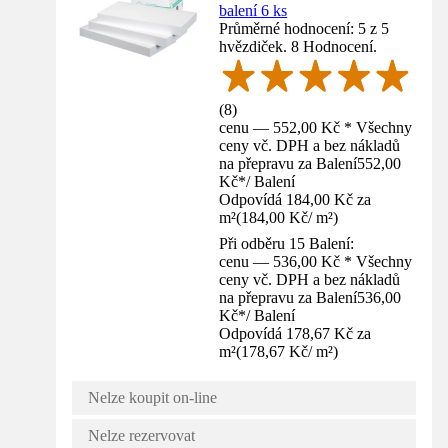
balení 6 ks
Průměrné hodnocení: 5 z 5
hvězdiček. 8 Hodnocení.
(
8
)
cenu — 552,00 Kč * Všechny
ceny vč. DPH a bez nákladů
na přepravu za Balení
552,00
Kč
*
/
Balení
Odpovídá 184,00 Kč za
m²
(
184,00 Kč
/
m²
)
Při odběru 15 Balení:
cenu — 536,00 Kč * Všechny
ceny vč. DPH a bez nákladů
na přepravu za Balení
536,00
Kč
*
/
Balení
Odpovídá 178,67 Kč za
m²
(
178,67 Kč
/
m²
)
Nelze koupit on-line
Nelze rezervovat