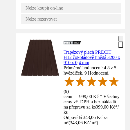
Nelze koupit on-line
Nelze rezervovat
Trapézový plech PRECIT
H12 čokoládově hnědá 3200 x
910 x 0,4 mm
Průměrné hodnocení: 4.8 z 5
hvězdiček. 9 Hodnocení.
(
9
)
cenu — 999,00 Kč * Všechny
ceny vč. DPH a bez nákladů
na přepravu za ks
999,00 Kč
*
/
ks
Odpovídá 343,06 Kč za
m²
(
343,06 Kč
/
m²
)