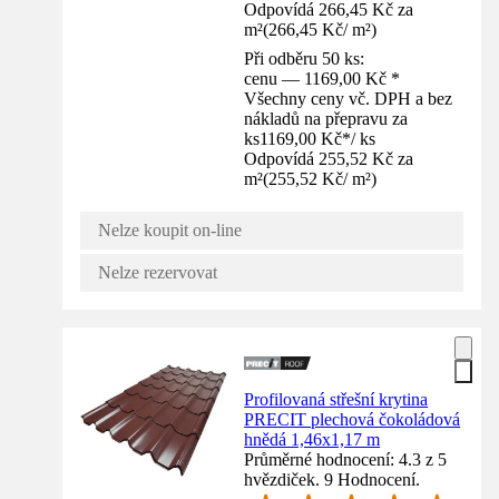
Odpovídá 266,45 Kč za
m²
(
266,45 Kč
/
m²
)
Při odběru 50 ks:
cenu — 1169,00 Kč *
Všechny ceny vč. DPH a bez
nákladů na přepravu za
ks
1169,00 Kč
*
/
ks
Odpovídá 255,52 Kč za
m²
(
255,52 Kč
/
m²
)
Nelze koupit on-line
Nelze rezervovat
Profilovaná střešní krytina
PRECIT plechová čokoládová
hnědá 1,46x1,17 m
Průměrné hodnocení: 4.3 z 5
hvězdiček. 9 Hodnocení.