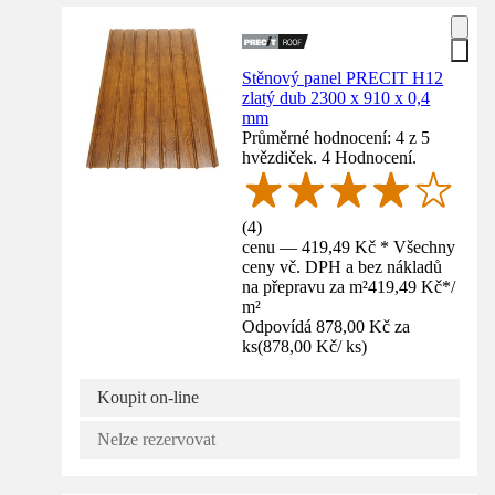
Stěnový panel PRECIT H12
zlatý dub 2300 x 910 x 0,4
mm
Průměrné hodnocení: 4 z 5
hvězdiček. 4 Hodnocení.
(
4
)
cenu — 419,49 Kč * Všechny
ceny vč. DPH a bez nákladů
na přepravu za m²
419,49 Kč
*
/
m²
Odpovídá 878,00 Kč za
ks
(
878,00 Kč
/
ks
)
Koupit on-line
Nelze rezervovat