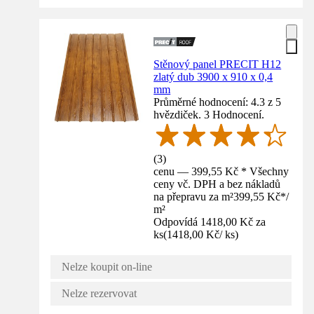
Stěnový panel PRECIT H12
zlatý dub 3900 x 910 x 0,4
mm
Průměrné hodnocení: 4.3 z 5
hvězdiček. 3 Hodnocení.
(
3
)
cenu — 399,55 Kč * Všechny
ceny vč. DPH a bez nákladů
na přepravu za m²
399,55 Kč
*
/
m²
Odpovídá 1418,00 Kč za
ks
(
1418,00 Kč
/
ks
)
Nelze koupit on-line
Nelze rezervovat