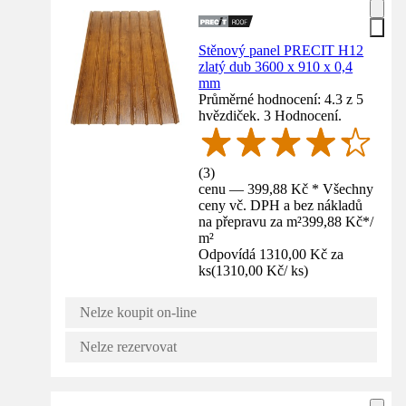
Stěnový panel PRECIT H12
zlatý dub 3600 x 910 x 0,4
mm
Průměrné hodnocení: 4.3 z 5
hvězdiček. 3 Hodnocení.
(
3
)
cenu — 399,88 Kč * Všechny
ceny vč. DPH a bez nákladů
na přepravu za m²
399,88 Kč
*
/
m²
Odpovídá 1310,00 Kč za
ks
(
1310,00 Kč
/
ks
)
Nelze koupit on-line
Nelze rezervovat