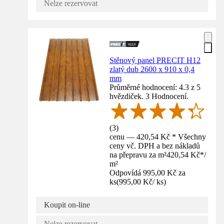
Nelze rezervovat
Stěnový panel PRECIT H12
zlatý dub 2600 x 910 x 0,4
mm
Průměrné hodnocení: 4.3 z 5
hvězdiček. 3 Hodnocení.
(
3
)
cenu — 420,54 Kč * Všechny
ceny vč. DPH a bez nákladů
na přepravu za m²
420,54 Kč
*
/
m²
Odpovídá 995,00 Kč za
ks
(
995,00 Kč
/
ks
)
Koupit on-line
Nelze rezervovat