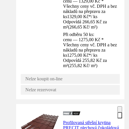
cenu — 1329,00 Kč *
Všechny ceny vč. DPH a bez
nákladů na přepravu za
ks
1329,00 Kč
*
/
ks
Odpovídá 266,65 Kč za
m²
(
266,65 Kč
/
m²
)
Při odběru 50 ks:
cenu — 1275,00 Kč *
Všechny ceny vč. DPH a bez
nákladů na přepravu za
ks
1275,00 Kč
*
/
ks
Odpovídá 255,82 Kč za
m²
(
255,82 Kč
/
m²
)
Nelze koupit on-line
Nelze rezervovat
Profilovaná střešní krytina
PRECIT plechová čokoládová