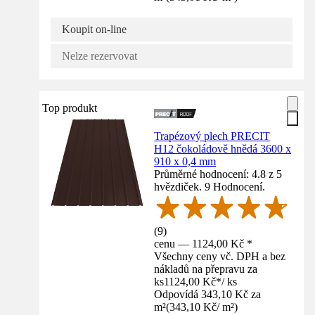
Koupit on-line
Nelze rezervovat
Top produkt
Trapézový plech PRECIT
H12 čokoládově hnědá 3600 x
910 x 0,4 mm
Průměrné hodnocení: 4.8 z 5
hvězdiček. 9 Hodnocení.
(
9
)
cenu — 1124,00 Kč *
Všechny ceny vč. DPH a bez
nákladů na přepravu za
ks
1124,00 Kč
*
/
ks
Odpovídá 343,10 Kč za
m²
(
343,10 Kč
/
m²
)