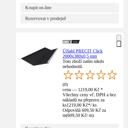
Koupit on-line
Rezervovat v prodejně
Úžlabí PRECIT Click
2000x380x0,5 mm
Toto zboží zatím nikdo
nehodnotil.
(
0
)
cenu — 1219,00 Kč *
Všechny ceny vč. DPH a bez
nákladů na přepravu za
ks
1219,00 Kč
*
/
ks
Odpovídá 609,50 Kč za
m
(
609,50 Kč
/
m
)