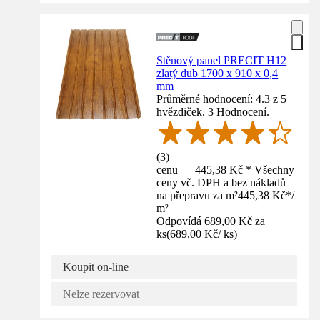
Stěnový panel PRECIT H12
zlatý dub 1700 x 910 x 0,4
mm
Průměrné hodnocení: 4.3 z 5
hvězdiček. 3 Hodnocení.
(
3
)
cenu — 445,38 Kč * Všechny
ceny vč. DPH a bez nákladů
na přepravu za m²
445,38 Kč
*
/
m²
Odpovídá 689,00 Kč za
ks
(
689,00 Kč
/
ks
)
Koupit on-line
Nelze rezervovat