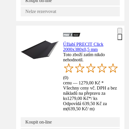
Koupit on-line
Nelze rezervovat
Úžlabí PRECIT Click
2000x380x0,5 mm
Toto zboží zatím nikdo
nehodnotil.
(
0
)
cenu — 1279,00 Kč *
Všechny ceny vč. DPH a bez
nákladů na přepravu za
ks
1279,00 Kč
*
/
ks
Odpovídá 639,50 Kč za
m
(
639,50 Kč
/
m
)
Koupit on-line