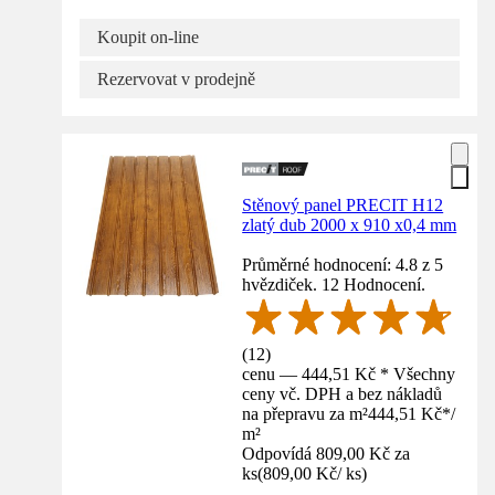
Koupit on-line
Rezervovat v prodejně
Stěnový panel PRECIT H12
zlatý dub 2000 x 910 x0,4 mm
Průměrné hodnocení: 4.8 z 5
hvězdiček. 12 Hodnocení.
(
12
)
cenu — 444,51 Kč * Všechny
ceny vč. DPH a bez nákladů
na přepravu za m²
444,51 Kč
*
/
m²
Odpovídá 809,00 Kč za
ks
(
809,00 Kč
/
ks
)