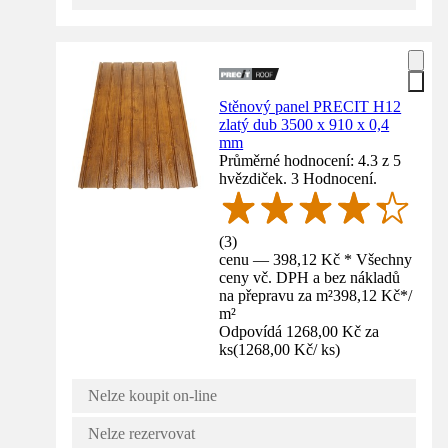
Stěnový panel PRECIT H12
zlatý dub 3500 x 910 x 0,4
mm
Průměrné hodnocení: 4.3 z 5
hvězdiček. 3 Hodnocení.
(
3
)
cenu — 398,12 Kč * Všechny
ceny vč. DPH a bez nákladů
na přepravu za m²
398,12 Kč
*
/
m²
Odpovídá 1268,00 Kč za
ks
(
1268,00 Kč
/
ks
)
Nelze koupit on-line
Nelze rezervovat