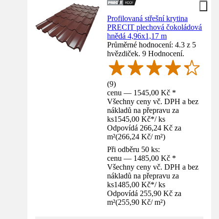
Profilovaná střešní krytina
PRECIT plechová čokoládová
hnědá 4,96x1,17 m
Průměrné hodnocení: 4.3 z 5
hvězdiček. 9 Hodnocení.
(
9
)
cenu — 1545,00 Kč *
Všechny ceny vč. DPH a bez
nákladů na přepravu za
ks
1545,00 Kč
*
/
ks
Odpovídá 266,24 Kč za
m²
(
266,24 Kč
/
m²
)
Při odběru 50 ks:
cenu — 1485,00 Kč *
Všechny ceny vč. DPH a bez
nákladů na přepravu za
ks
1485,00 Kč
*
/
ks
Odpovídá 255,90 Kč za
m²
(
255,90 Kč
/
m²
)