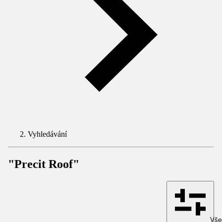
Vyhledávání
"Precit Roof"
Všec