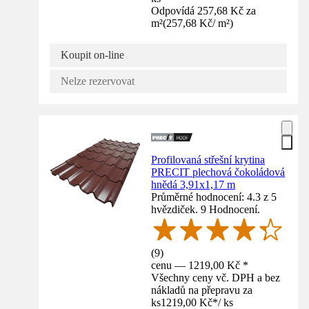
Odpovídá 257,68 Kč za
m²
(
257,68 Kč
/
m²
)
Koupit on-line
Nelze rezervovat
Profilovaná střešní krytina
PRECIT plechová čokoládová
hnědá 3,91x1,17 m
Průměrné hodnocení: 4.3 z 5
hvězdiček. 9 Hodnocení.
(
9
)
cenu — 1219,00 Kč *
Všechny ceny vč. DPH a bez
nákladů na přepravu za
ks
1219,00 Kč
*
/
ks