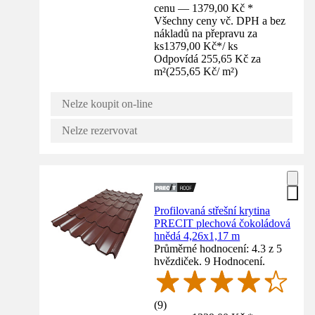
cenu — 1379,00 Kč *
Všechny ceny vč. DPH a bez
nákladů na přepravu za
ks
1379,00 Kč
*
/
ks
Odpovídá 255,65 Kč za
m²
(
255,65 Kč
/
m²
)
Nelze koupit on-line
Nelze rezervovat
Profilovaná střešní krytina
PRECIT plechová čokoládová
hnědá 4,26x1,17 m
Průměrné hodnocení: 4.3 z 5
hvězdiček. 9 Hodnocení.
(
9
)