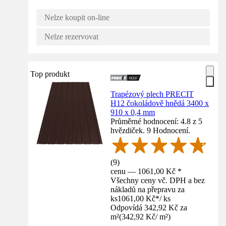
Nelze koupit on-line
Nelze rezervovat
Top produkt
Trapézový plech PRECIT
H12 čokoládově hnědá 3400 x
910 x 0,4 mm
Průměrné hodnocení: 4.8 z 5
hvězdiček. 9 Hodnocení.
(
9
)
cenu — 1061,00 Kč *
Všechny ceny vč. DPH a bez
nákladů na přepravu za
ks
1061,00 Kč
*
/
ks
Odpovídá 342,92 Kč za
m²
(
342,92 Kč
/
m²
)