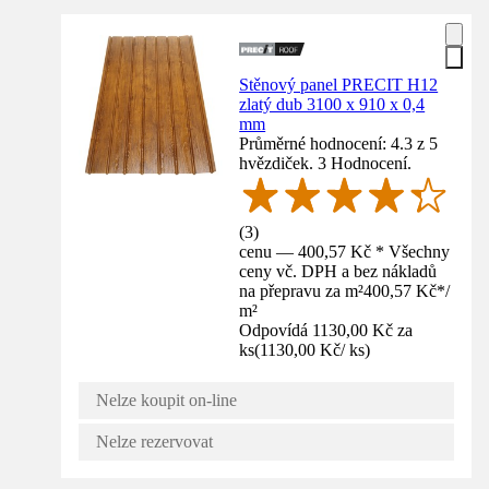
Stěnový panel PRECIT H12
zlatý dub 3100 x 910 x 0,4
mm
Průměrné hodnocení: 4.3 z 5
hvězdiček. 3 Hodnocení.
(
3
)
cenu — 400,57 Kč * Všechny
ceny vč. DPH a bez nákladů
na přepravu za m²
400,57 Kč
*
/
m²
Odpovídá 1130,00 Kč za
ks
(
1130,00 Kč
/
ks
)
Nelze koupit on-line
Nelze rezervovat