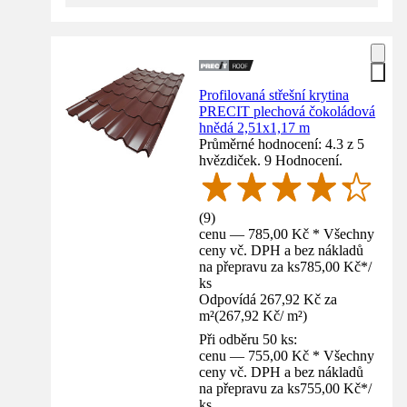
Profilovaná střešní krytina
PRECIT plechová čokoládová
hnědá 2,51x1,17 m
Průměrné hodnocení: 4.3 z 5
hvězdiček. 9 Hodnocení.
(
9
)
cenu — 785,00 Kč * Všechny
ceny vč. DPH a bez nákladů
na přepravu za ks
785,00 Kč
*
/
ks
Odpovídá 267,92 Kč za
m²
(
267,92 Kč
/
m²
)
Při odběru 50 ks:
cenu — 755,00 Kč * Všechny
ceny vč. DPH a bez nákladů
na přepravu za ks
755,00 Kč
*
/
ks