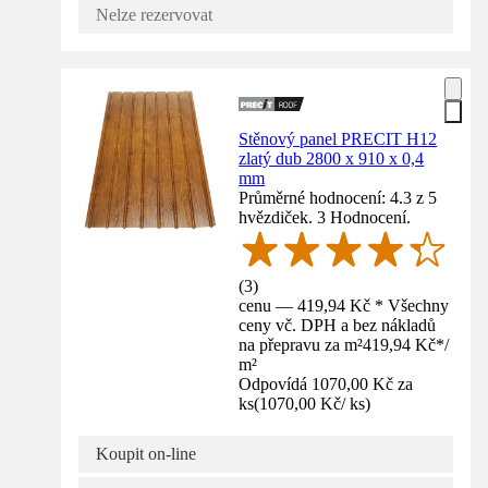
Nelze rezervovat
Stěnový panel PRECIT H12
zlatý dub 2800 x 910 x 0,4
mm
Průměrné hodnocení: 4.3 z 5
hvězdiček. 3 Hodnocení.
(
3
)
cenu — 419,94 Kč * Všechny
ceny vč. DPH a bez nákladů
na přepravu za m²
419,94 Kč
*
/
m²
Odpovídá 1070,00 Kč za
ks
(
1070,00 Kč
/
ks
)
Koupit on-line