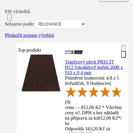
930 výsledků
Seřazeno podle:
Přeskočit seznam výrobků
Top produkt
Trapézový plech PRECIT
H12 čokoládově hnědá 2600 x
910 x 0,4 mm
Průměrné hodnocení: 4.8 z 5
hvězdiček. 9 Hodnocení.
(
9
)
cenu — 812,00 Kč * Všechny
ceny vč. DPH a bez nákladů
na přepravu za ks
812,00 Kč
*
/
ks
Odpovídá 343,20 Kč za