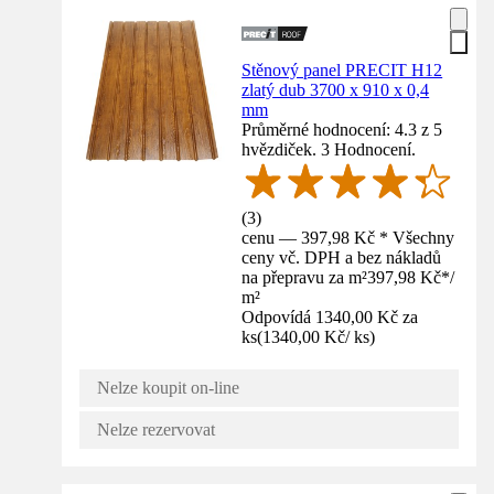
Stěnový panel PRECIT H12
zlatý dub 3700 x 910 x 0,4
mm
Průměrné hodnocení: 4.3 z 5
hvězdiček. 3 Hodnocení.
(
3
)
cenu — 397,98 Kč * Všechny
ceny vč. DPH a bez nákladů
na přepravu za m²
397,98 Kč
*
/
m²
Odpovídá 1340,00 Kč za
ks
(
1340,00 Kč
/
ks
)
Nelze koupit on-line
Nelze rezervovat