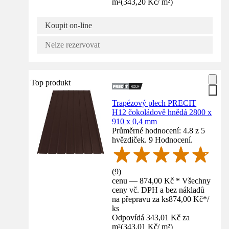
m²
(
343,20 Kč
/
m²
)
Koupit on-line
Nelze rezervovat
Top produkt
Trapézový plech PRECIT
H12 čokoládově hnědá 2800 x
910 x 0,4 mm
Průměrné hodnocení: 4.8 z 5
hvězdiček. 9 Hodnocení.
(
9
)
cenu — 874,00 Kč * Všechny
ceny vč. DPH a bez nákladů
na přepravu za ks
874,00 Kč
*
/
ks
Odpovídá 343,01 Kč za
m²
(
343,01 Kč
/
m²
)