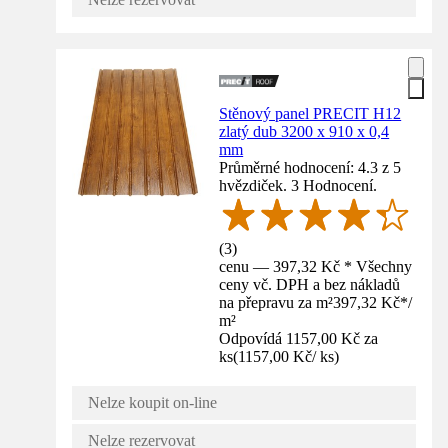
Stěnový panel PRECIT H12
zlatý dub 3200 x 910 x 0,4
mm
Průměrné hodnocení: 4.3 z 5
hvězdiček. 3 Hodnocení.
(
3
)
cenu — 397,32 Kč * Všechny
ceny vč. DPH a bez nákladů
na přepravu za m²
397,32 Kč
*
/
m²
Odpovídá 1157,00 Kč za
ks
(
1157,00 Kč
/
ks
)
Nelze koupit on-line
Nelze rezervovat