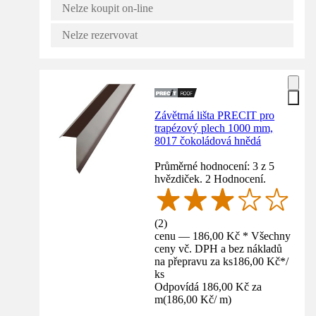
Nelze koupit on-line
Nelze rezervovat
Závětrná lišta PRECIT pro
trapézový plech 1000 mm,
8017 čokoládová hnědá
Průměrné hodnocení: 3 z 5
hvězdiček. 2 Hodnocení.
(
2
)
cenu — 186,00 Kč * Všechny
ceny vč. DPH a bez nákladů
na přepravu za ks
186,00 Kč
*
/
ks
Odpovídá 186,00 Kč za
m
(
186,00 Kč
/
m
)