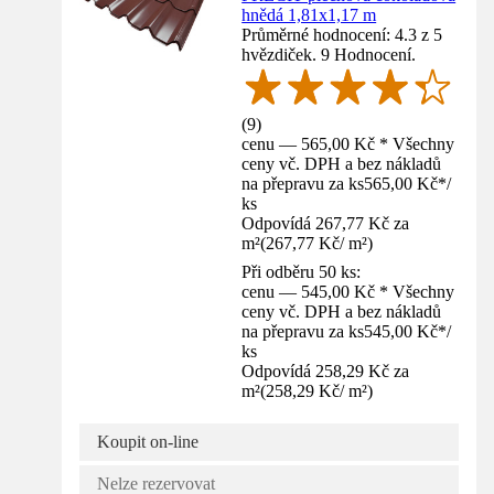
hnědá 1,81x1,17 m
Průměrné hodnocení: 4.3 z 5
hvězdiček. 9 Hodnocení.
(
9
)
cenu — 565,00 Kč * Všechny
ceny vč. DPH a bez nákladů
na přepravu za ks
565,00 Kč
*
/
ks
Odpovídá 267,77 Kč za
m²
(
267,77 Kč
/
m²
)
Při odběru 50 ks:
cenu — 545,00 Kč * Všechny
ceny vč. DPH a bez nákladů
na přepravu za ks
545,00 Kč
*
/
ks
Odpovídá 258,29 Kč za
m²
(
258,29 Kč
/
m²
)
Koupit on-line
Nelze rezervovat