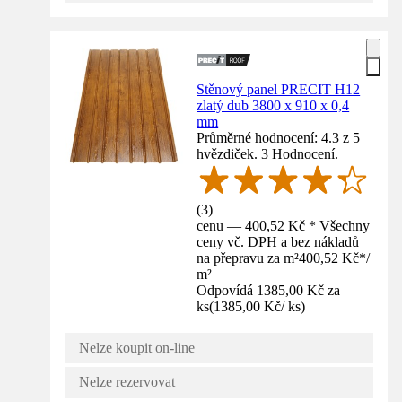
Stěnový panel PRECIT H12
zlatý dub 3800 x 910 x 0,4
mm
Průměrné hodnocení: 4.3 z 5
hvězdiček. 3 Hodnocení.
(
3
)
cenu — 400,52 Kč * Všechny
ceny vč. DPH a bez nákladů
na přepravu za m²
400,52 Kč
*
/
m²
Odpovídá 1385,00 Kč za
ks
(
1385,00 Kč
/
ks
)
Nelze koupit on-line
Nelze rezervovat