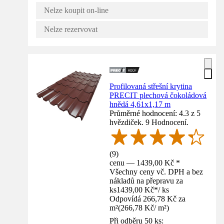
Nelze koupit on-line
Nelze rezervovat
Profilovaná střešní krytina
PRECIT plechová čokoládová
hnědá 4,61x1,17 m
Průměrné hodnocení: 4.3 z 5
hvězdiček. 9 Hodnocení.
(
9
)
cenu — 1439,00 Kč *
Všechny ceny vč. DPH a bez
nákladů na přepravu za
ks
1439,00 Kč
*
/
ks
Odpovídá 266,78 Kč za
m²
(
266,78 Kč
/
m²
)
Při odběru 50 ks: