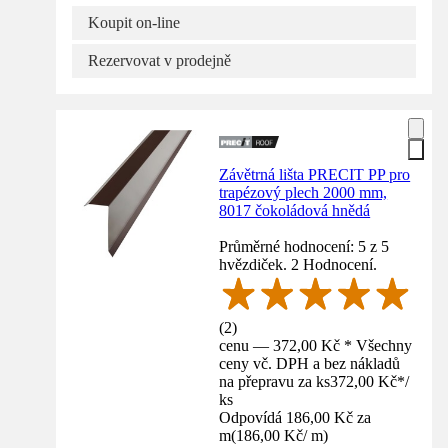
Koupit on-line
Rezervovat v prodejně
Závětrná lišta PRECIT PP pro
trapézový plech 2000 mm,
8017 čokoládová hnědá
Průměrné hodnocení: 5 z 5
hvězdiček. 2 Hodnocení.
(
2
)
cenu — 372,00 Kč * Všechny
ceny vč. DPH a bez nákladů
na přepravu za ks
372,00 Kč
*
/
ks
Odpovídá 186,00 Kč za
m
(
186,00 Kč
/
m
)