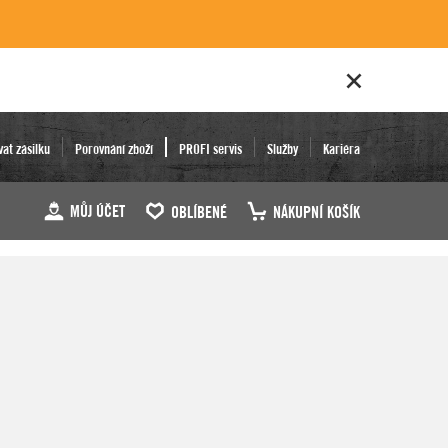
vat zásilku
Porovnání zboží
PROFI servis
Služby
Kariéra
MŮJ ÚČET
OBLÍBENÉ
NÁKUPNÍ KOŠÍK