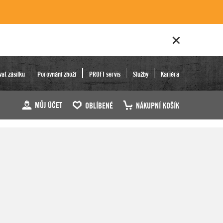
vat zásilku
Porovnání zboží
PROFI servis
Služby
Kariéra
MŮJ ÚČET
OBLÍBENÉ
NÁKUPNÍ KOŠÍK