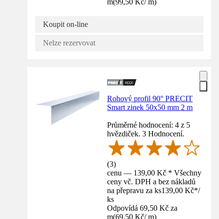
m
(
99,50 Kč
/
m
)
Koupit on-line
Nelze rezervovat
Rohový profil 90° PRECIT
Smart zinek 50x50 mm 2 m
Průměrné hodnocení: 4 z 5
hvězdiček. 3 Hodnocení.
(
3
)
cenu — 139,00 Kč * Všechny
ceny vč. DPH a bez nákladů
na přepravu za ks
139,00 Kč
*
/
ks
Odpovídá 69,50 Kč za
m
(
69,50 Kč
/
m
)