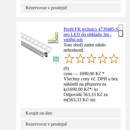
Rezervovat v prodejně
Profil FK technics 4739485-S
pro LED do obkladu 3m -
vnitřní roh
Toto zboží zatím nikdo
nehodnotil.
(
0
)
cenu — 1690,00 Kč *
Všechny ceny vč. DPH a bez
nákladů na přepravu za
ks
1690,00 Kč
*
/
ks
Odpovídá 563,33 Kč za
m
(
563,33 Kč
/
m
)
Koupit on-line
Rezervovat v prodejně