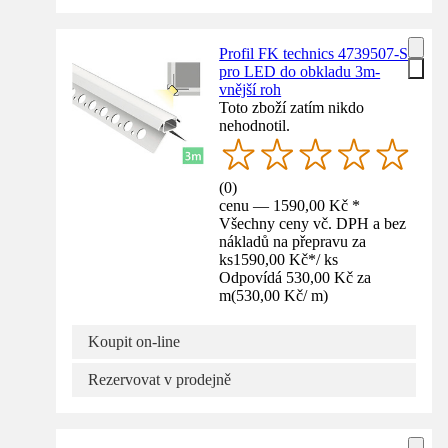
Profil FK technics 4739507-S
pro LED do obkladu 3m-
vnější roh
Toto zboží zatím nikdo
nehodnotil.
(
0
)
cenu — 1590,00 Kč *
Všechny ceny vč. DPH a bez
nákladů na přepravu za
ks
1590,00 Kč
*
/
ks
Odpovídá 530,00 Kč za
m
(
530,00 Kč
/
m
)
Koupit on-line
Rezervovat v prodejně