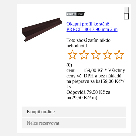
Okapní profil ke stěně
PRECIT 8017 90 mm 2 m
Toto zboží zatím nikdo
nehodnotil.
(
0
)
cenu — 159,00 Kč * Všechny
ceny vč. DPH a bez nákladů
na přepravu za ks
159,00 Kč
*
/
ks
Odpovídá 79,50 Kč za
m
(
79,50 Kč
/
m
)
Koupit on-line
Nelze rezervovat