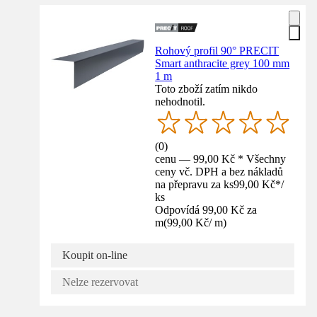
Rohový profil 90° PRECIT
Smart anthracite grey 100 mm
1 m
Toto zboží zatím nikdo
nehodnotil.
(
0
)
cenu — 99,00 Kč * Všechny
ceny vč. DPH a bez nákladů
na přepravu za ks
99,00 Kč
*
/
ks
Odpovídá 99,00 Kč za
m
(
99,00 Kč
/
m
)
Koupit on-line
Nelze rezervovat