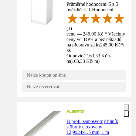
Průměrné hodnocení: 5 z 5
hvězdiček. 1 Hodnocení.
(
1
)
cenu — 245,00 Kč * Všechny
ceny vč. DPH a bez nákladů
na přepravu za ks
245,00 Kč
*
/
ks
Odpovídá 163,33 Kč za
m
(
163,33 Kč
/
m
)
Nelze koupit on-line
Nelze rezervovat
H profil samosvorný hliník
stříbrný eloxovaný
12,9x24x1,5 mm, 1 m