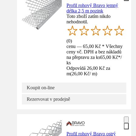
Profil rohový Bravo jemný
délka 2,5 m pozink
Toto zboží zatím nikdo
nehodnotil.
(
0
)
cenu — 65,00 Kč * Všechny
ceny vč. DPH a bez nákladů
na přepravu za ks
65,00 Kč
*
/
ks
Odpovídá 26,00 Kč za
m
(
26,00 Kč
/
m
)
Koupit on-line
Rezervovat v prodejně
Profil rohový Bravo ostrý