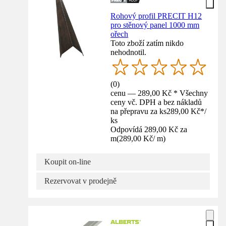
Rohový profil PRECIT H12
pro stěnový panel 1000 mm
ořech
Toto zboží zatím nikdo
nehodnotil.
(
0
)
cenu — 289,00 Kč * Všechny
ceny vč. DPH a bez nákladů
na přepravu za ks
289,00 Kč
*
/
ks
Odpovídá 289,00 Kč za
m
(
289,00 Kč
/
m
)
Koupit on-line
Rezervovat v prodejně