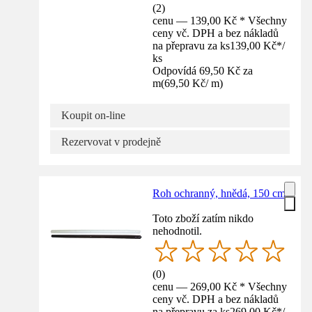
(
2
)
cenu — 139,00 Kč * Všechny
ceny vč. DPH a bez nákladů
na přepravu za ks
139,00 Kč
*
/
ks
Odpovídá 69,50 Kč za
m
(
69,50 Kč
/
m
)
Koupit on-line
Rezervovat v prodejně
Roh ochranný, hnědá, 150 cm
Toto zboží zatím nikdo
nehodnotil.
(
0
)
cenu — 269,00 Kč * Všechny
ceny vč. DPH a bez nákladů
na přepravu za ks
269,00 Kč
*
/