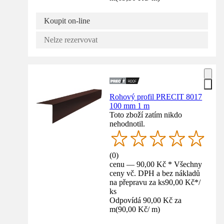
Koupit on-line
Nelze rezervovat
Rohový profil PRECIT 8017
100 mm 1 m
Toto zboží zatím nikdo
nehodnotil.
(
0
)
cenu — 90,00 Kč * Všechny
ceny vč. DPH a bez nákladů
na přepravu za ks
90,00 Kč
*
/
ks
Odpovídá 90,00 Kč za
m
(
90,00 Kč
/
m
)