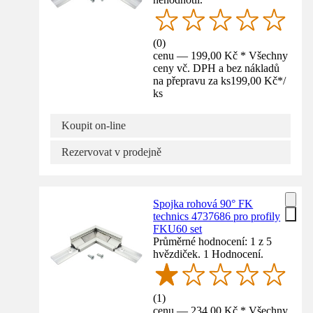
(
0
)
cenu — 199,00 Kč * Všechny
ceny vč. DPH a bez nákladů
na přepravu za ks
199,00 Kč
*
/
ks
Koupit on-line
Rezervovat v prodejně
Spojka rohová 90° FK
technics 4737686 pro profily
FKU60 set
Průměrné hodnocení: 1 z 5
hvězdiček. 1 Hodnocení.
(
1
)
cenu — 234,00 Kč * Všechny