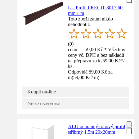
L – Profil PRECIT 8017 60
mm 1 m
Toto zboží zatím nikdo
nehodnotil.
(
0
)
cenu — 59,00 Kč * Všechny
ceny vč. DPH a bez nákladů
na přepravu za ks
59,00 Kč
*
/
ks
Odpovídá 59,00 Kč za
m
(
59,00 Kč
/
m
)
Koupit on-line
Nelze rezervovat
ALU ochranný rohový profil
stříbrný 1,5m 20x20mm