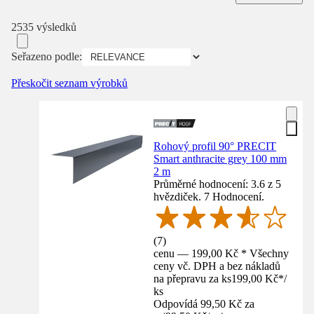
2535 výsledků
Seřazeno podle:
Přeskočit seznam výrobků
Rohový profil 90° PRECIT
Smart anthracite grey 100 mm
2 m
Průměrné hodnocení: 3.6 z 5
hvězdiček. 7 Hodnocení.
(
7
)
cenu — 199,00 Kč * Všechny
ceny vč. DPH a bez nákladů
na přepravu za ks
199,00 Kč
*
/
ks
Odpovídá 99,50 Kč za