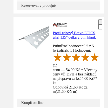
Rezervovat v prodejně
Profil rohový Bravo ETICS
úhel 135° délka 2,5 m hliník
Průměrné hodnocení: 5 z 5
hvězdiček. 1 Hodnocení.
(
1
)
cenu — 54,00 Kč * Všechny
ceny vč. DPH a bez nákladů
na přepravu za ks
54,00 Kč
*
/
ks
Odpovídá 21,60 Kč za
m
(
21,60 Kč
/
m
)
Koupit on-line