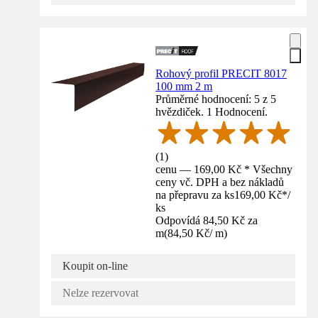
Rohový profil PRECIT 8017
100 mm 2 m
Průměrné hodnocení: 5 z 5
hvězdiček. 1 Hodnocení.
(
1
)
cenu — 169,00 Kč * Všechny
ceny vč. DPH a bez nákladů
na přepravu za ks
169,00 Kč
*
/
ks
Odpovídá 84,50 Kč za
m
(
84,50 Kč
/
m
)
Koupit on-line
Nelze rezervovat