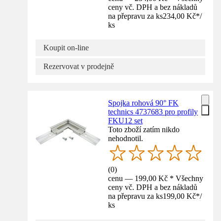
ceny vč. DPH a bez nákladů
na přepravu za ks
234,00 Kč
*
/
ks
Koupit on-line
Rezervovat v prodejně
Spojka rohová 90° FK
technics 4737683 pro profily
FKU12 set
Toto zboží zatím nikdo
nehodnotil.
(
0
)
cenu — 199,00 Kč * Všechny
ceny vč. DPH a bez nákladů
na přepravu za ks
199,00 Kč
*
/
ks