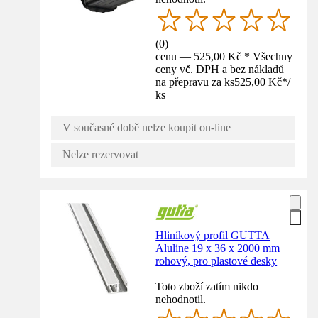
(
0
)
cenu — 525,00 Kč * Všechny
ceny vč. DPH a bez nákladů
na přepravu za ks
525,00 Kč
*
/
ks
V současné době nelze koupit on-line
Nelze rezervovat
Hliníkový profil GUTTA
Aluline 19 x 36 x 2000 mm
rohový, pro plastové desky
Toto zboží zatím nikdo
nehodnotil.