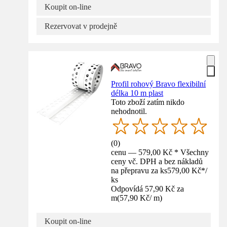
Koupit on-line
Rezervovat v prodejně
Profil rohový Bravo flexibilní
délka 10 m plast
Toto zboží zatím nikdo
nehodnotil.
(
0
)
cenu — 579,00 Kč * Všechny
ceny vč. DPH a bez nákladů
na přepravu za ks
579,00 Kč
*
/
ks
Odpovídá 57,90 Kč za
m
(
57,90 Kč
/
m
)
Koupit on-line