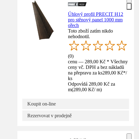
Úhlový profil PRECIT H12
pro stěnový panel 1000 mm
ořech
Toto zboží zatím nikdo
nehodnotil.
(
0
)
cenu — 289,00 Kč * Všechny
ceny vč. DPH a bez nákladů
na přepravu za ks
289,00 Kč
*
/
ks
Odpovídá 289,00 Kč za
m
(
289,00 Kč
/
m
)
Koupit on-line
Rezervovat v prodejně