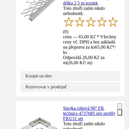
délka 2,5 m pozink
Toto zboží zatím nikdo
nehodnotil.
(
0
)
cenu — 65,00 Kč * Všechny
ceny vč. DPH a bez nákladů
na přepravu za ks
65,00 Kč
*
/
ks
Odpovídá 26,00 Kč za
m
(
26,00 Kč
/
m
)
Koupit on-line
Rezervovat v prodejně
Spojka rohová 90° FK
technics 4737685 pro profily
FKU11 set
Toto zboží zatím nikdo
nehodnotil.