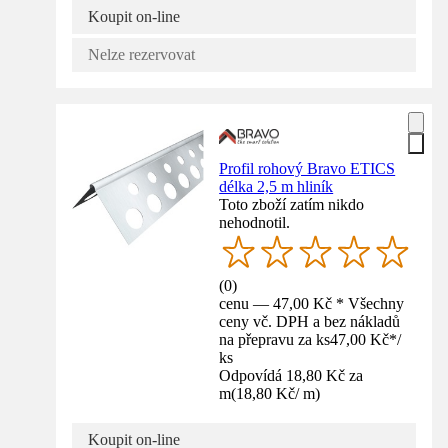
Koupit on-line
Nelze rezervovat
Profil rohový Bravo ETICS
délka 2,5 m hliník
Toto zboží zatím nikdo
nehodnotil.
(
0
)
cenu — 47,00 Kč * Všechny
ceny vč. DPH a bez nákladů
na přepravu za ks
47,00 Kč
*
/
ks
Odpovídá 18,80 Kč za
m
(
18,80 Kč
/
m
)
Koupit on-line