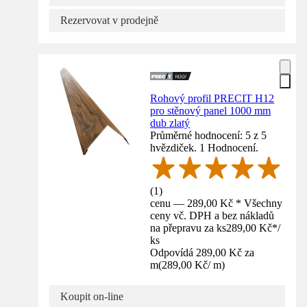
Rezervovat v prodejně
Rohový profil PRECIT H12
pro stěnový panel 1000 mm
dub zlatý
Průměrné hodnocení: 5 z 5
hvězdiček. 1 Hodnocení.
(
1
)
cenu — 289,00 Kč * Všechny
ceny vč. DPH a bez nákladů
na přepravu za ks
289,00 Kč
*
/
ks
Odpovídá 289,00 Kč za
m
(
289,00 Kč
/
m
)
Koupit on-line