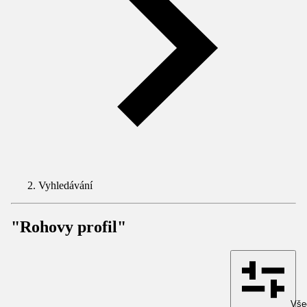
Vyhledávání
"Rohovy profil"
Všec