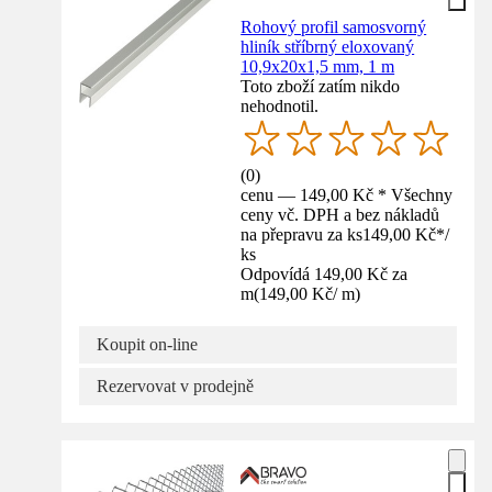
Rohový profil samosvorný
hliník stříbrný eloxovaný
10,9x20x1,5 mm, 1 m
Toto zboží zatím nikdo
nehodnotil.
(
0
)
cenu — 149,00 Kč * Všechny
ceny vč. DPH a bez nákladů
na přepravu za ks
149,00 Kč
*
/
ks
Odpovídá 149,00 Kč za
m
(
149,00 Kč
/
m
)
Koupit on-line
Rezervovat v prodejně