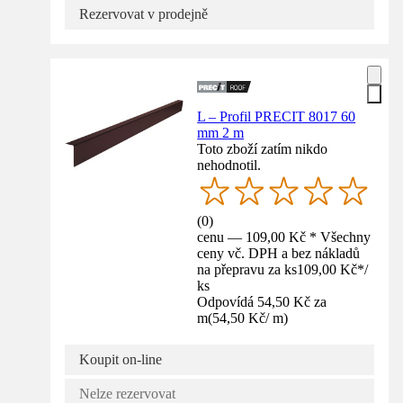
Rezervovat v prodejně
L – Profil PRECIT 8017 60
mm 2 m
Toto zboží zatím nikdo
nehodnotil.
(
0
)
cenu — 109,00 Kč * Všechny
ceny vč. DPH a bez nákladů
na přepravu za ks
109,00 Kč
*
/
ks
Odpovídá 54,50 Kč za
m
(
54,50 Kč
/
m
)
Koupit on-line
Nelze rezervovat