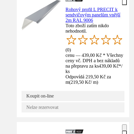
Rohový profil L PRECIT k
sendvičovým panelům vnější
2m RAL 9006
Toto zboží zatím nikdo
nehodnotil.
(
0
)
cenu — 439,00 Kč * Všechny
ceny vč. DPH a bez nákladů
na přepravu za ks
439,00 Kč
*
/
ks
Odpovídá 219,50 Kč za
m
(
219,50 Kč
/
m
)
Koupit on-line
Nelze rezervovat