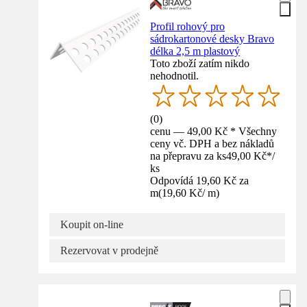
Profil rohový pro
sádrokartonové desky Bravo
délka 2,5 m plastový
Toto zboží zatím nikdo
nehodnotil.
(
0
)
cenu — 49,00 Kč * Všechny
ceny vč. DPH a bez nákladů
na přepravu za ks
49,00 Kč
*
/
ks
Odpovídá 19,60 Kč za
m
(
19,60 Kč
/
m
)
Koupit on-line
Rezervovat v prodejně