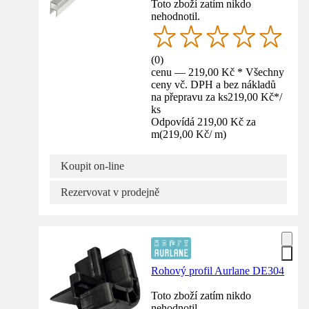
Toto zboží zatím nikdo
nehodnotil.
(
0
)
cenu — 219,00 Kč * Všechny
ceny vč. DPH a bez nákladů
na přepravu za ks
219,00 Kč
*
/
ks
Odpovídá 219,00 Kč za
m
(
219,00 Kč
/
m
)
Koupit on-line
Rezervovat v prodejně
Rohový profil Aurlane DE304
Toto zboží zatím nikdo
nehodnotil.