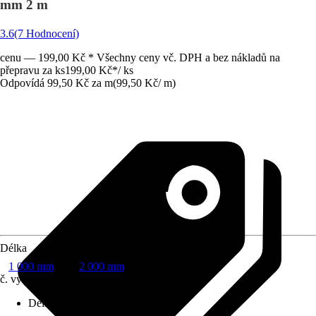
mm 2 m
3.6
(7 Hodnocení)
cenu — 199,00 Kč * Všechny ceny vč. DPH a bez nákladů na
přepravu za ks
199,00 Kč
*
/
ks
Odpovídá 99,50 Kč za m
(
99,50 Kč
/
m
)
Délka
1 000 mm
2 000 mm
č. výrobku
10048332
Délka
:
2 000 mm