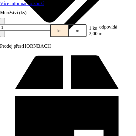
Více informací o zboží
Množství (ks)
odpovídá
1 ks
ks
m
2,00 m
Prodej přes:
HORNBACH