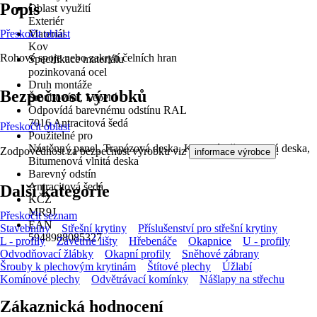
Popis
Oblast využití
Exteriér
Přeskočit oblast
Materiál
Kov
Rohové spoje nebo zakrytí čelních hran
Specifikace materiálu
pozinkovaná ocel
Druh montáže
Bezpečnost výrobků
Šroubování, Lepení
Odpovídá barevnému odstínu RAL
7016 Antracitová šedá
Přeskočit oblast
Použitelné pro
Nástěnný panel, Trapézová deska, Kovové tašky, Vlnitá deska,
Zodpovědnost za bezpečnost výrobku viz
.
informace výrobce
Bitumenová vlnitá deska
Barevný odstín
Antracitová šedá
Další kategorie
KČZ
MR9J
Přeskočit seznam
EAN
Stavebniny
Střešní krytiny
Příslušenství pro střešní krytiny
5948988085327
L - profily
Závětrné lišty
Hřebenáče
Okapnice
U - profily
Odvodňovací žlábky
Okapní profily
Sněhové zábrany
Šrouby k plechovým krytinám
Štítové plechy
Úžlabí
Komínové plechy
Odvětrávací komínky
Nášlapy na střechu
Zákaznická hodnocení