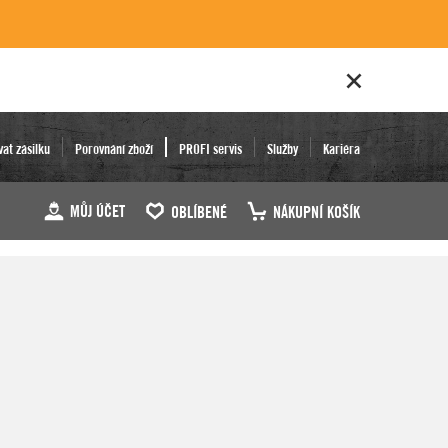
vat zásilku
Porovnání zboží
PROFI servis
Služby
Kariéra
MŮJ ÚČET
OBLÍBENÉ
NÁKUPNÍ KOŠÍK