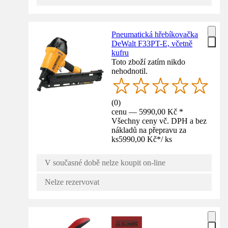
Pneumatická hřebíkovačka
DeWalt F33PT-E, včetně
kufru
Toto zboží zatím nikdo
nehodnotil.
(
0
)
cenu — 5990,00 Kč *
Všechny ceny vč. DPH a bez
nákladů na přepravu za
ks
5990,00 Kč
*
/
ks
V současné době nelze koupit on-line
Nelze rezervovat