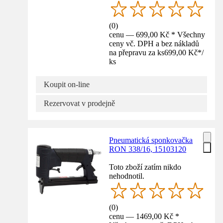
(
0
)
cenu — 699,00 Kč * Všechny
ceny vč. DPH a bez nákladů
na přepravu za ks
699,00 Kč
*
/
ks
Koupit on-line
Rezervovat v prodejně
Pneumatická sponkovačka
RON 338/16, 15103120
Toto zboží zatím nikdo
nehodnotil.
(
0
)
cenu — 1469,00 Kč *