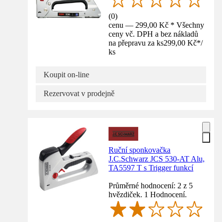
(
0
)
cenu — 299,00 Kč * Všechny
ceny vč. DPH a bez nákladů
na přepravu za ks
299,00 Kč
*
/
ks
Koupit on-line
Rezervovat v prodejně
Ruční sponkovačka
J.C.Schwarz JCS 530-AT Alu,
TA5597 T s Trigger funkcí
Průměrné hodnocení: 2 z 5
hvězdiček. 1 Hodnocení.