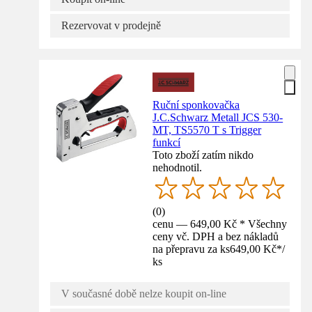
Rezervovat v prodejně
Ruční sponkovačka
J.C.Schwarz Metall JCS 530-
MT, TS5570 T s Trigger
funkcí
Toto zboží zatím nikdo
nehodnotil.
(
0
)
cenu — 649,00 Kč * Všechny
ceny vč. DPH a bez nákladů
na přepravu za ks
649,00 Kč
*
/
ks
V současné době nelze koupit on-line