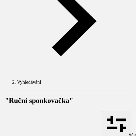
Vyhledávání
"Ruční sponkovačka"
Všec