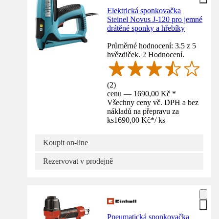
Elektrická sponkovačka
Steinel Novus J-120 pro jemné
drátěné sponky a hřebíky
Průměrné hodnocení: 3.5 z 5
hvězdiček. 2 Hodnocení.
(
2
)
cenu — 1690,00 Kč *
Všechny ceny vč. DPH a bez
nákladů na přepravu za
ks
1690,00 Kč
*
/
ks
Koupit on-line
Rezervovat v prodejně
Pneumatická sponkovačka