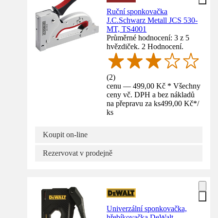
Ruční sponkovačka
J.C.Schwarz Metall JCS 530-
MT, TS4001
Průměrné hodnocení: 3 z 5
hvězdiček. 2 Hodnocení.
(
2
)
cenu — 499,00 Kč * Všechny
ceny vč. DPH a bez nákladů
na přepravu za ks
499,00 Kč
*
/
ks
Koupit on-line
Rezervovat v prodejně
Univerzální sponkovačka,
hřebíkovačka DeWalt