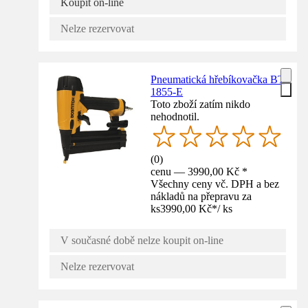
Koupit on-line
Nelze rezervovat
Pneumatická hřebíkovačka BT
1855-E
Toto zboží zatím nikdo
nehodnotil.
(
0
)
cenu — 3990,00 Kč *
Všechny ceny vč. DPH a bez
nákladů na přepravu za
ks
3990,00 Kč
*
/
ks
V současné době nelze koupit on-line
Nelze rezervovat