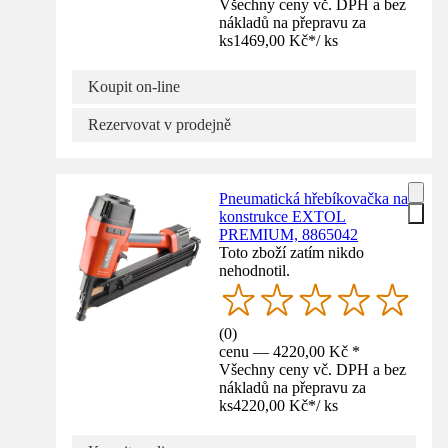
Všechny ceny vč. DPH a bez
nákladů na přepravu za
ks
1469,00 Kč
*
/
ks
Koupit on-line
Rezervovat v prodejně
Pneumatická hřebíkovačka na
konstrukce EXTOL
PREMIUM, 8865042
Toto zboží zatím nikdo
nehodnotil.
(
0
)
cenu — 4220,00 Kč *
Všechny ceny vč. DPH a bez
nákladů na přepravu za
ks
4220,00 Kč
*
/
ks