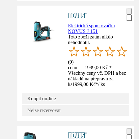
Elektrická sponkovačka
NOVUS J-151
Toto zboží zatím nikdo
nehodnotil.
(
0
)
cenu — 1999,00 Kč *
Všechny ceny vč. DPH a bez
nákladů na přepravu za
ks
1999,00 Kč
*
/
ks
Koupit on-line
Nelze rezervovat