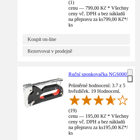
(
1
)
cenu — 799,00 Kč * Všechny
ceny vč. DPH a bez nákladů
na přepravu za ks
799,00 Kč
*
/
ks
Koupit on-line
Rezervovat v prodejně
Ruční sponkovačka NGS0003
Průměrné hodnocení: 3.7 z 5
hvězdiček. 19 Hodnocení.
(
19
)
cenu — 195,00 Kč * Všechny
ceny vč. DPH a bez nákladů
na přepravu za ks
195,00 Kč
*
/
ks