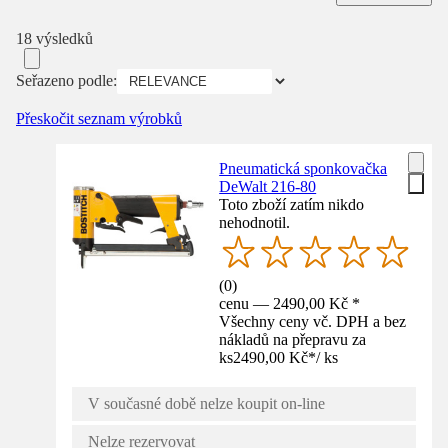
18 výsledků
Seřazeno podle:
Přeskočit seznam výrobků
Pneumatická sponkovačka
DeWalt 216-80
Toto zboží zatím nikdo
nehodnotil.
(
0
)
cenu — 2490,00 Kč *
Všechny ceny vč. DPH a bez
nákladů na přepravu za
ks
2490,00 Kč
*
/
ks
V současné době nelze koupit on-line
Nelze rezervovat