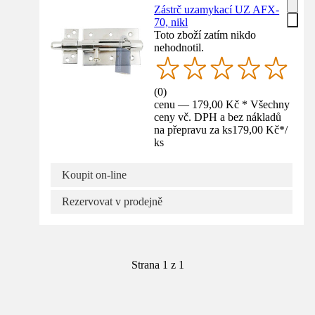
Zástrč uzamykací UZ AFX-
70, nikl
Toto zboží zatím nikdo
nehodnotil.
(
0
)
cenu — 179,00 Kč * Všechny
ceny vč. DPH a bez nákladů
na přepravu za ks
179,00 Kč
*
/
ks
Koupit on-line
Rezervovat v prodejně
Strana 1 z 1