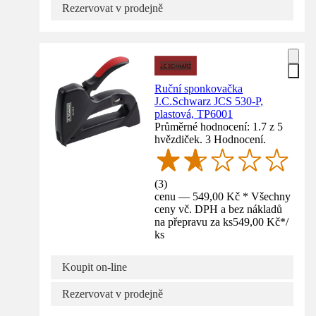
Rezervovat v prodejně
Ruční sponkovačka
J.C.Schwarz JCS 530-P,
plastová, TP6001
Průměrné hodnocení: 1.7 z 5
hvězdiček. 3 Hodnocení.
(
3
)
cenu — 549,00 Kč * Všechny
ceny vč. DPH a bez nákladů
na přepravu za ks
549,00 Kč
*
/
ks
Koupit on-line
Rezervovat v prodejně