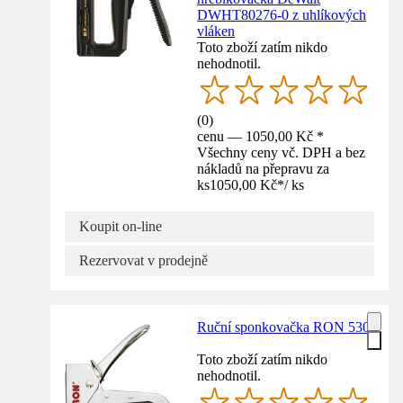
DWHT80276-0 z uhlíkových
vláken
Toto zboží zatím nikdo
nehodnotil.
(
0
)
cenu — 1050,00 Kč *
Všechny ceny vč. DPH a bez
nákladů na přepravu za
ks
1050,00 Kč
*
/
ks
Koupit on-line
Rezervovat v prodejně
Ruční sponkovačka RON 530
Toto zboží zatím nikdo
nehodnotil.