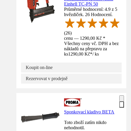
Einhell TC-PN 50
Průměrné hodnocení: 4.9 z 5
hvězdiček. 26 Hodnocení.
(
26
)
cenu — 1290,00 Kč *
Všechny ceny vč. DPH a bez
nákladů na přepravu za
ks
1290,00 Kč
*
/
ks
Koupit on-line
Rezervovat v prodejně
Sponkovací kladivo BETA
Toto zboží zatím nikdo
nehodnotil.