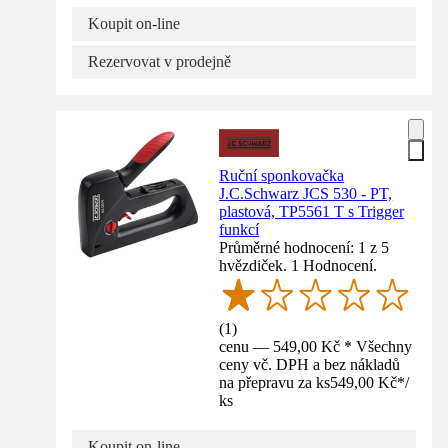
Koupit on-line
Rezervovat v prodejně
Ruční sponkovačka
J.C.Schwarz JCS 530 - PT,
plastová, TP5561 T s Trigger
funkcí
Průměrné hodnocení: 1 z 5
hvězdiček. 1 Hodnocení.
(
1
)
cenu — 549,00 Kč * Všechny
ceny vč. DPH a bez nákladů
na přepravu za ks
549,00 Kč
*
/
ks
Koupit on-line