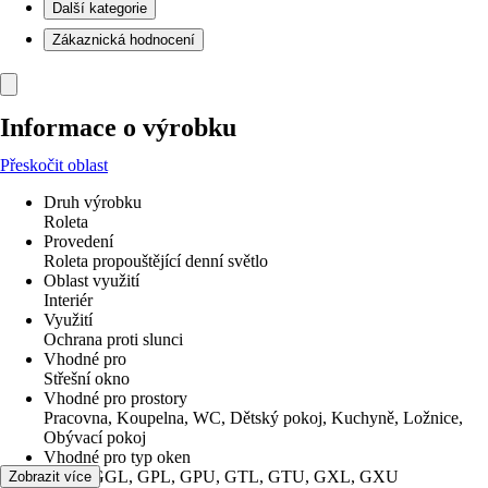
Další kategorie
Zákaznická hodnocení
Informace o výrobku
Přeskočit oblast
Druh výrobku
Roleta
Provedení
Roleta propouštějící denní světlo
Oblast využití
Interiér
Využití
Ochrana proti slunci
Vhodné pro
Střešní okno
Vhodné pro prostory
Pracovna, Koupelna, WC, Dětský pokoj, Kuchyně, Ložnice,
Obývací pokoj
Vhodné pro typ oken
GGU, GGL, GPL, GPU, GTL, GTU, GXL, GXU
Zobrazit více