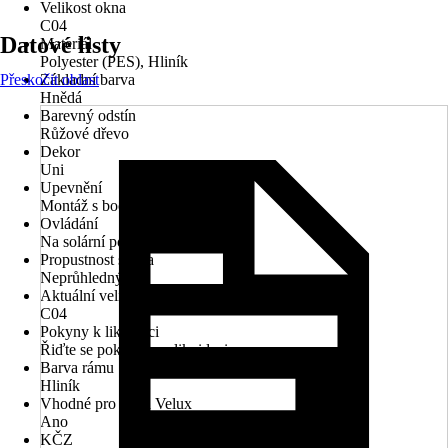
Velikost okna
C04
Datové listy
Materiál
Polyester (PES), Hliník
Přeskočit oblast
Základní barva
Hnědá
Barevný odstín
Růžové dřevo
Dekor
Uni
Upevnění
Montáž s bočním vedením
Ovládání
Na solární pohon
Propustnost světla
Neprůhledný
Aktuální velikost okna
C04
Pokyny k likvidaci
Řiďte se pokyny pro likvidaci
Barva rámu
Hliník
Vhodné pro okna Velux
Ano
KČZ