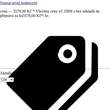
Napsat první hodnocení
cenu — 5579,00 Kč * Všechny ceny vč. DPH a bez nákladů na
přepravu za ks
5579,00 Kč
*
/
ks
Aktuální velikost okna