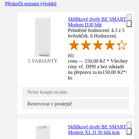
Přeskočit seznam výrobků
Skříňkové dveře BE SMART
Modern D30 bílé
Průměrné hodnocení: 4.3 z 5
hvězdiček. 6 Hodnocení.
(
6
)
cenu — 150,00 Kč * Všechny
5 VARIANTY
ceny vč. DPH a bez nákladů
na přepravu za ks
150,00 Kč
*
/
ks
Nelze koupit on-line
Rezervovat v prodejně
Skříňkové dveře BE SMART
Modern XL D 30 bílá lesk