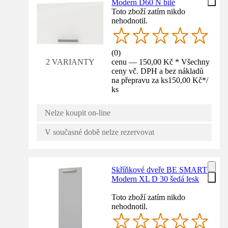
Modern D60 N bílé
Toto zboží zatím nikdo
nehodnotil.
(
0
)
cenu — 150,00 Kč * Všechny
2 VARIANTY
ceny vč. DPH a bez nákladů
na přepravu za ks
150,00 Kč
*
/
ks
Nelze koupit on-line
V současné době nelze rezervovat
Skříňkové dveře BE SMART
Modern XL D 30 šedá lesk
Toto zboží zatím nikdo
nehodnotil.