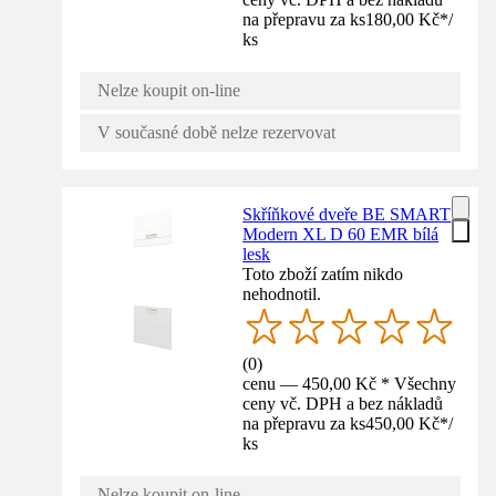
na přepravu za ks
180,00 Kč
*
/
ks
Nelze koupit on-line
V současné době nelze rezervovat
Skříňkové dveře BE SMART
Modern XL D 60 EMR bílá
lesk
Toto zboží zatím nikdo
nehodnotil.
(
0
)
cenu — 450,00 Kč * Všechny
ceny vč. DPH a bez nákladů
na přepravu za ks
450,00 Kč
*
/
ks
Nelze koupit on-line