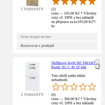
(
2
)
5 VARIANTY
cenu — 105,00 Kč * Všechny
ceny vč. DPH a bez nákladů
na přepravu za ks
105,00 Kč
*
/
ks
Nelze koupit on-line
Rezervovat v prodejně
Skříňkové dveře BE SMART
Rustic XL C 40 3Z bílá
Toto zboží zatím nikdo
nehodnotil.
(
0
)
2 VARIANTY
cenu — 300,00 Kč * Všechny
ceny vč. DPH a bez nákladů