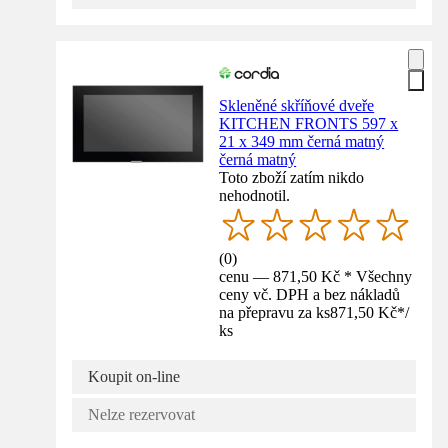
Skleněné skříňové dveře
KITCHEN FRONTS 597 x
21 x 349 mm černá matný
černá matný
Toto zboží zatím nikdo
nehodnotil.
(
0
)
cenu — 871,50 Kč * Všechny
ceny vč. DPH a bez nákladů
na přepravu za ks
871,50 Kč
*
/
ks
Koupit on-line
Nelze rezervovat