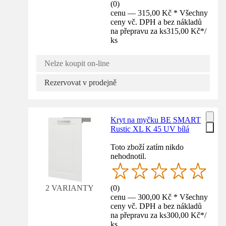
(
0
)
cenu — 315,00 Kč * Všechny
ceny vč. DPH a bez nákladů
na přepravu za ks
315,00 Kč
*
/
ks
Nelze koupit on-line
Rezervovat v prodejně
Kryt na myčku BE SMART
Rustic XL K 45 UV bílá
Toto zboží zatím nikdo
nehodnotil.
(
0
)
2 VARIANTY
cenu — 300,00 Kč * Všechny
ceny vč. DPH a bez nákladů
na přepravu za ks
300,00 Kč
*
/
ks