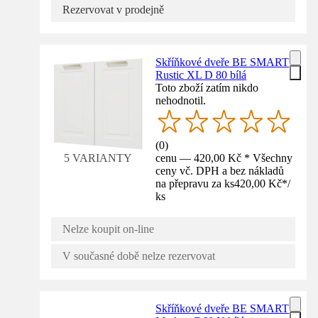
Rezervovat v prodejně
Skříňkové dveře BE SMART
Rustic XL D 80 bílá
Toto zboží zatím nikdo
nehodnotil.
(
0
)
cenu — 420,00 Kč * Všechny
5 VARIANTY
ceny vč. DPH a bez nákladů
na přepravu za ks
420,00 Kč
*
/
ks
Nelze koupit on-line
V současné době nelze rezervovat
Skříňkové dveře BE SMART