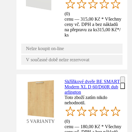
(
0
)
cenu — 315,00 Kč * Všechny
ceny vč. DPH a bez nákladů
na přepravu za ks
315,00 Kč
*
/
ks
Nelze koupit on-line
V současné době nelze rezervovat
Skříňkové dveře BE SMART
Modern XL D 60/D60R dub
arlington
Toto zboží zatím nikdo
nehodnotil.
(
0
)
5 VARIANTY
cenu — 180,00 Kč * Všechny
ceny vč. DPH a bez nákladů