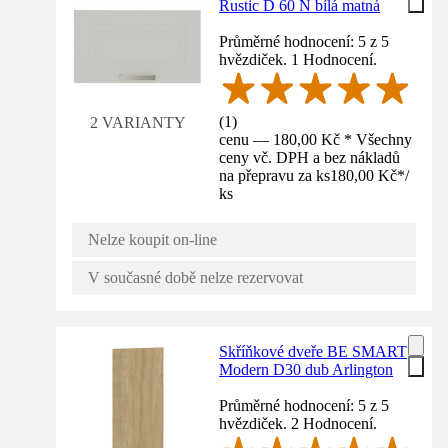
Rustic D 60 N bílá matná
Průměrné hodnocení: 5 z 5
hvězdiček. 1 Hodnocení.
(
1
)
2 VARIANTY
cenu — 180,00 Kč * Všechny
ceny vč. DPH a bez nákladů
na přepravu za ks
180,00 Kč
*
/
ks
Nelze koupit on-line
V současné době nelze rezervovat
Skříňkové dveře BE SMART
Modern D30 dub Arlington
Průměrné hodnocení: 5 z 5
hvězdiček. 2 Hodnocení.