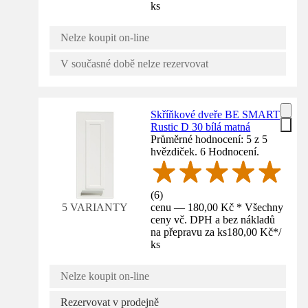
ks
Nelze koupit on-line
V současné době nelze rezervovat
Skříňkové dveře BE SMART
Rustic D 30 bílá matná
Průměrné hodnocení: 5 z 5
hvězdiček. 6 Hodnocení.
(
6
)
cenu — 180,00 Kč * Všechny
5 VARIANTY
ceny vč. DPH a bez nákladů
na přepravu za ks
180,00 Kč
*
/
ks
Nelze koupit on-line
Rezervovat v prodejně