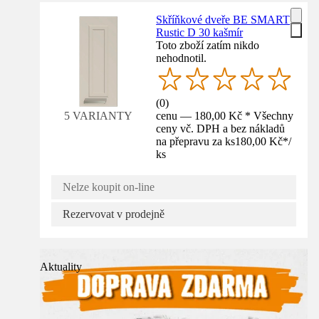
Skříňkové dveře BE SMART
Rustic D 30 kašmír
Toto zboží zatím nikdo
nehodnotil.
(
0
)
cenu — 180,00 Kč * Všechny
5 VARIANTY
ceny vč. DPH a bez nákladů
na přepravu za ks
180,00 Kč
*
/
ks
Nelze koupit on-line
Rezervovat v prodejně
Aktuality