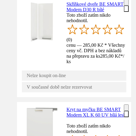
Skříňkové dveře BE SMART
Modern D30 R bílé
Toto zboží zatím nikdo
nehodnotil.
(
0
)
cenu — 285,00 Kč * Všechny
ceny vč. DPH a bez nákladů
na přepravu za ks
285,00 Kč
*
/
ks
Nelze koupit on-line
V současné době nelze rezervovat
Kryt na myčku BE SMART
Modern XL K 60 UV bílá lesk
Toto zboží zatím nikdo
nehodnotil.