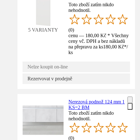
Toto zboží zatím nikdo
nehodnotil.
(
0
)
5 VARIANTY
cenu — 180,00 Kč * Všechny
ceny vč. DPH a bez nákladů
na přepravu za ks
180,00 Kč
*
/
ks
Nelze koupit on-line
Rezervovat v prodejně
Nerezová podnož 124 mm 1
KS=2 BM
Toto zboží zatím nikdo
nehodnotil.
(
0
)