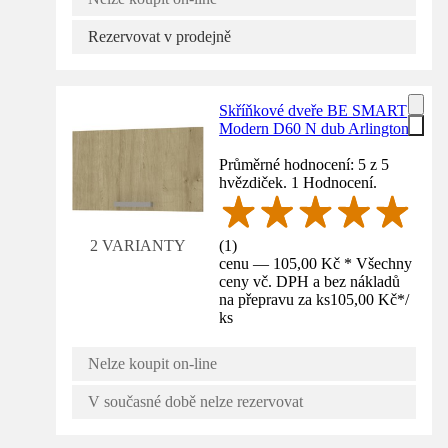
Rezervovat v prodejně
Skříňkové dveře BE SMART
Modern D60 N dub Arlington
Průměrné hodnocení: 5 z 5
hvězdiček. 1 Hodnocení.
(
1
)
2 VARIANTY
cenu — 105,00 Kč * Všechny
ceny vč. DPH a bez nákladů
na přepravu za ks
105,00 Kč
*
/
ks
Nelze koupit on-line
V současné době nelze rezervovat