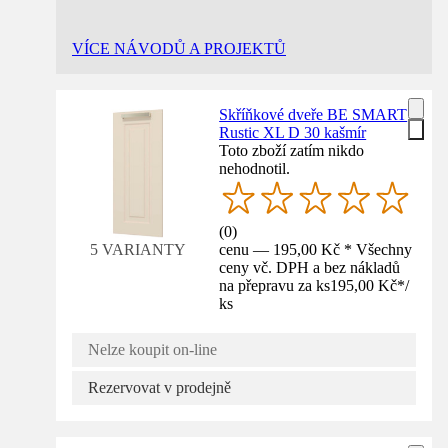
VÍCE NÁVODŮ A PROJEKTŮ
Skříňkové dveře BE SMART
Rustic XL D 30 kašmír
Toto zboží zatím nikdo
nehodnotil.
(
0
)
cenu — 195,00 Kč * Všechny
5 VARIANTY
ceny vč. DPH a bez nákladů
na přepravu za ks
195,00 Kč
*
/
ks
Nelze koupit on-line
Rezervovat v prodejně