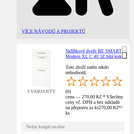
VÍCE NÁVODŮ A PROJEKTŮ
Skříňkové dveře BE SMART
Modern XL C 40 3Z bílá lesk
Toto zboží zatím nikdo
nehodnotil.
(
0
)
3 VARIANTY
cenu — 270,00 Kč * Všechny
ceny vč. DPH a bez nákladů
na přepravu za ks
270,00 Kč
*
/
ks
Nelze koupit on-line