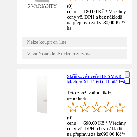
(
0
)
5 VARIANTY
cenu — 180,00 Kč * Všechny
ceny vč. DPH a bez nákladů
na přepravu za ks
180,00 Kč
*
/
ks
Nelze koupit on-line
V současné době nelze rezervovat
Skříňkové dveře BE SMART
Modern XL D 60 CH bílá lesk
Toto zboží zatím nikdo
nehodnotil.
(
0
)
cenu — 690,00 Kč * Všechny
ceny vč. DPH a bez nákladů
na přepravu za ks
690,00 Kč
*
/