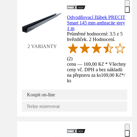
Odvodňovací žlábek PRECIT
Smart 145 mm anthracite grey
1 m
Průměrné hodnocení: 3.5 z 5
hvězdiček. 2 Hodnocení.
2 VARIANTY
(
2
)
cenu — 169,00 Kč * Všechny
ceny vč. DPH a bez nákladů
na přepravu za ks
169,00 Kč
*
/
ks
Koupit on-line
Nelze rezervovat