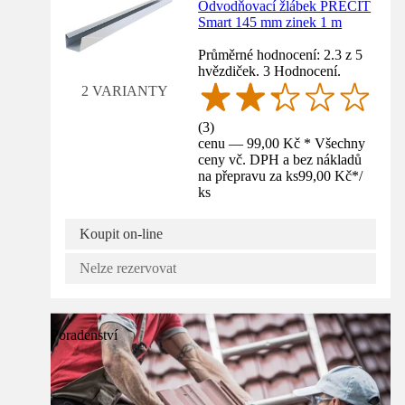
Odvodňovací žlábek PRECIT
Smart 145 mm zinek 1 m
Průměrné hodnocení: 2.3 z 5
hvězdiček. 3 Hodnocení.
2 VARIANTY
(
3
)
cenu — 99,00 Kč * Všechny
ceny vč. DPH a bez nákladů
na přepravu za ks
99,00 Kč
*
/
ks
Koupit on-line
Nelze rezervovat
Poradenství