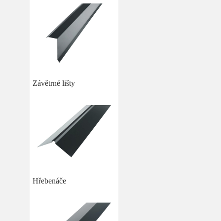
Závětrné lišty
Hřebenáče