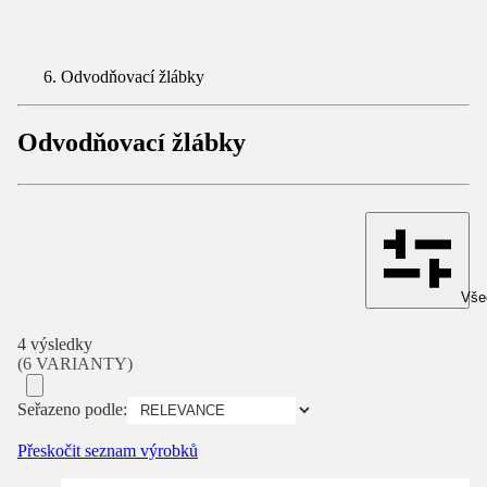
Odvodňovací žlábky
Odvodňovací žlábky
Všec
4 výsledky
(6 VARIANTY)
Seřazeno podle:
Přeskočit seznam výrobků