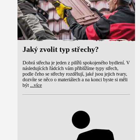
Jaký zvolit typ střechy?
Dobrá střecha je jeden z pilířů spokojeného bydlení. V
následujících řádcích vám přiblížíme typy střech,
podle čeho se střechy rozdělují, jaké jsou jejich tvary,
dozvíte se něco o materiálech a na konci byste si měli
být
...
více