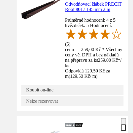
Odvodňovací žlábek PRECIT
Roof 8017 145 mm 2 m
Průměrné hodnocení: 4 z 5
hvězdiček. 5 Hodnocení.
(
5
)
cenu — 259,00 Kč * Všechny
ceny vč. DPH a bez nákladů
na přepravu za ks
259,00 Kč
*
/
ks
Odpovídá 129,50 Kč za
m
(
129,50 Kč
/
m
)
Koupit on-line
Nelze rezervovat