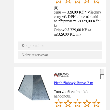
(
0
)
cenu — 329,00 Kč * Všechny
ceny vč. DPH a bez nákladů
na přepravu za ks
329,00 Kč
*
/
ks
Odpovídá 329,00 Kč za
m
(
329,00 Kč
/
m
)
Koupit on-line
Nelze rezervovat
Plech žlabový Bravo 2 m
Toto zboží zatím nikdo
nehodnotil.