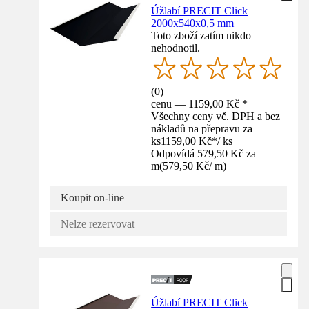
Úžlabí PRECIT Click
2000x540x0,5 mm
Toto zboží zatím nikdo
nehodnotil.
(
0
)
cenu — 1159,00 Kč *
Všechny ceny vč. DPH a bez
nákladů na přepravu za
ks
1159,00 Kč
*
/
ks
Odpovídá 579,50 Kč za
m
(
579,50 Kč
/
m
)
Koupit on-line
Nelze rezervovat
Úžlabí PRECIT Click