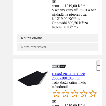
(
0
)
cenu — 1219,00 Kč *
Všechny ceny vč. DPH a bez
nákladů na přepravu za
ks
1219,00 Kč
*
/
ks
Odpovídá 609,50 Kč za
m
(
609,50 Kč
/
m
)
Koupit on-line
Nelze rezervovat
Úžlabí PRECIT Click
2000x380x0,5 mm
Toto zboží zatím nikdo
nehodnotil.
(
0
)
cenu — 1219,00 Kč *