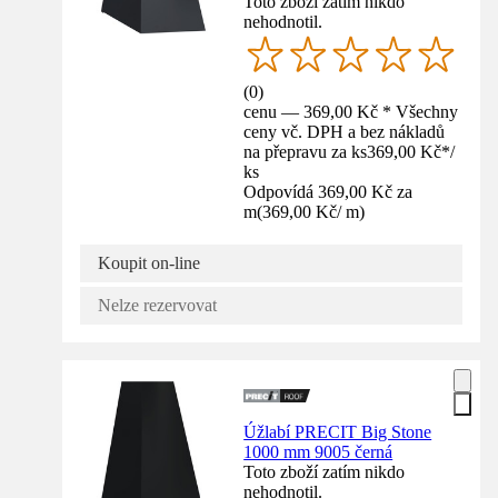
Toto zboží zatím nikdo
nehodnotil.
(
0
)
cenu — 369,00 Kč * Všechny
ceny vč. DPH a bez nákladů
na přepravu za ks
369,00 Kč
*
/
ks
Odpovídá 369,00 Kč za
m
(
369,00 Kč
/
m
)
Koupit on-line
Nelze rezervovat
Úžlabí PRECIT Big Stone
1000 mm 9005 černá
Toto zboží zatím nikdo
nehodnotil.