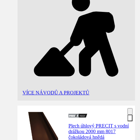
VÍCE NÁVODŮ A PROJEKTŮ
Plech úhlový PRECIT s vodní
drážkou 2000 mm 8017
čokoládová hnědá