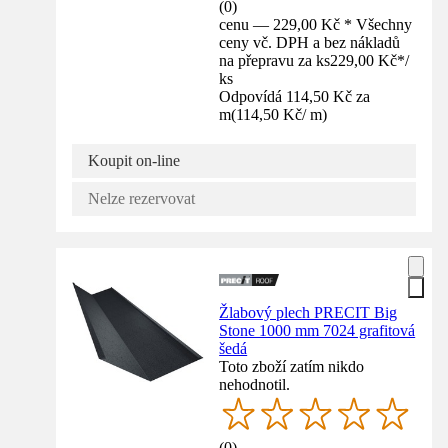
(
0
)
cenu — 229,00 Kč * Všechny
ceny vč. DPH a bez nákladů
na přepravu za ks
229,00 Kč
*
/
ks
Odpovídá 114,50 Kč za
m
(
114,50 Kč
/
m
)
Koupit on-line
Nelze rezervovat
Žlabový plech PRECIT Big
Stone 1000 mm 7024 grafitová
šedá
Toto zboží zatím nikdo
nehodnotil.
(
0
)