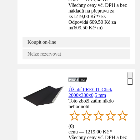
Všechny ceny vč. DPH a bez
nákladů na přepravu za
ks
1219,00 Kč
*
/
ks
Odpovídá 609,50 Kč za
m
(
609,50 Kč
/
m
)
Koupit on-line
Nelze rezervovat
Úžlabí PRECIT Click
2000x380x0,5 mm
Toto zboží zatím nikdo
nehodnotil.
(
0
)
cenu — 1219,00 Kč *
Všechny ceny vč. DPH a bez