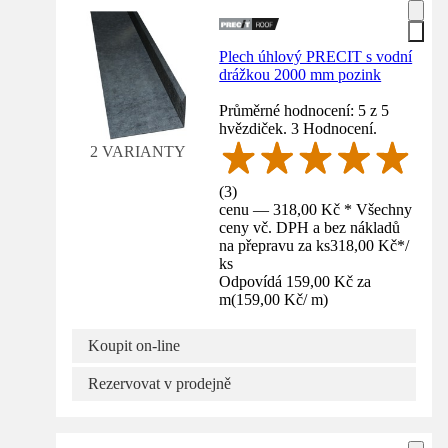
Plech úhlový PRECIT s vodní
drážkou 2000 mm pozink
Průměrné hodnocení: 5 z 5
hvězdiček. 3 Hodnocení.
2 VARIANTY
(
3
)
cenu — 318,00 Kč * Všechny
ceny vč. DPH a bez nákladů
na přepravu za ks
318,00 Kč
*
/
ks
Odpovídá 159,00 Kč za
m
(
159,00 Kč
/
m
)
Koupit on-line
Rezervovat v prodejně