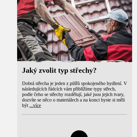
Jaký zvolit typ střechy?
Dobrá střecha je jeden z pilířů spokojeného bydlení. V
následujících řádcích vám přiblížíme typy střech,
podle čeho se střechy rozdělují, jaké jsou jejich tvary,
dozvíte se něco o materiálech a na konci byste si měli
být
...
více