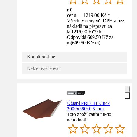
(
0
)
cenu — 1219,00 Kč *
Všechny ceny vč. DPH a bez
nákladů na přepravu za
ks
1219,00 Kč
*
/
ks
Odpovídá 609,50 Kč za
m
(
609,50 Kč
/
m
)
Koupit on-line
Nelze rezervovat
Úžlabí PRECIT Click
2000x380x0,5 mm
Toto zboží zatím nikdo
nehodnotil.