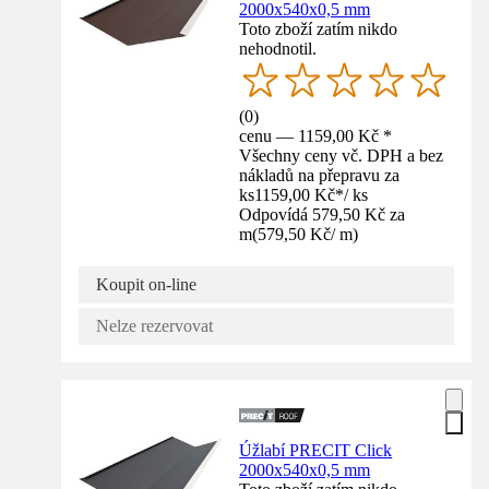
2000x540x0,5 mm
Toto zboží zatím nikdo
nehodnotil.
(
0
)
cenu — 1159,00 Kč *
Všechny ceny vč. DPH a bez
nákladů na přepravu za
ks
1159,00 Kč
*
/
ks
Odpovídá 579,50 Kč za
m
(
579,50 Kč
/
m
)
Koupit on-line
Nelze rezervovat
Úžlabí PRECIT Click
2000x540x0,5 mm