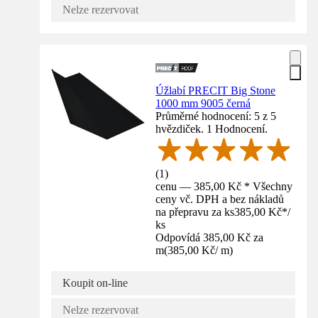
Nelze rezervovat
Úžlabí PRECIT Big Stone
1000 mm 9005 černá
Průměrné hodnocení: 5 z 5
hvězdiček. 1 Hodnocení.
(
1
)
cenu — 385,00 Kč * Všechny
ceny vč. DPH a bez nákladů
na přepravu za ks
385,00 Kč
*
/
ks
Odpovídá 385,00 Kč za
m
(
385,00 Kč
/
m
)
Koupit on-line
Nelze rezervovat