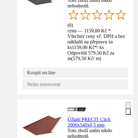
Toto zboží zatím nikdo
nehodnotil.
(
0
)
cenu — 1159,00 Kč *
Všechny ceny vč. DPH a bez
nákladů na přepravu za
ks
1159,00 Kč
*
/
ks
Odpovídá 579,50 Kč za
m
(
579,50 Kč
/
m
)
Koupit on-line
Nelze rezervovat
Úžlabí PRECIT Click
2000x540x0,5 mm
Toto zboží zatím nikdo
nehodnotil.