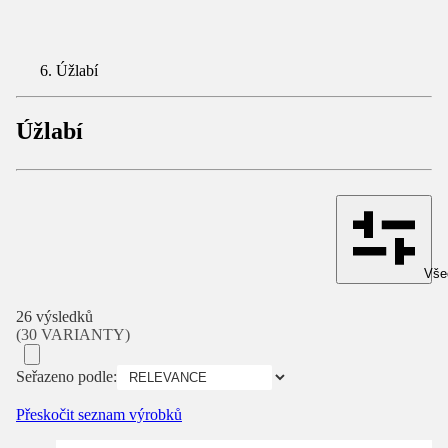
Úžlabí
Úžlabí
Všec
26 výsledků
(30 VARIANTY)
Seřazeno podle:
Přeskočit seznam výrobků