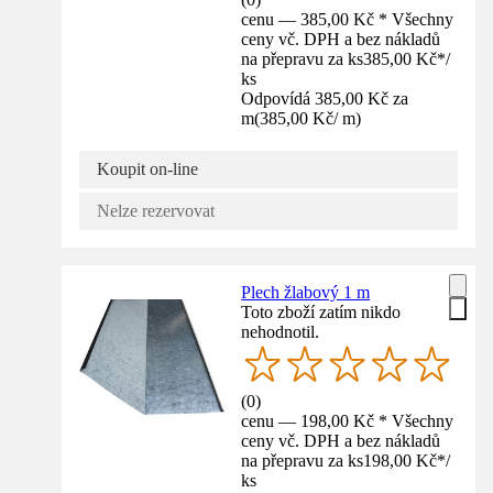
cenu — 385,00 Kč * Všechny
ceny vč. DPH a bez nákladů
na přepravu za ks
385,00 Kč
*
/
ks
Odpovídá 385,00 Kč za
m
(
385,00 Kč
/
m
)
Koupit on-line
Nelze rezervovat
Plech žlabový 1 m
Toto zboží zatím nikdo
nehodnotil.
(
0
)
cenu — 198,00 Kč * Všechny
ceny vč. DPH a bez nákladů
na přepravu za ks
198,00 Kč
*
/
ks