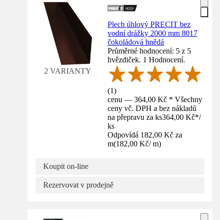
Plech úhlový PRECIT bez
vodní drážky 2000 mm 8017
čokoládová hnědá
Průměrné hodnocení: 5 z 5
hvězdiček. 1 Hodnocení.
2 VARIANTY
(
1
)
cenu — 364,00 Kč * Všechny
ceny vč. DPH a bez nákladů
na přepravu za ks
364,00 Kč
*
/
ks
Odpovídá 182,00 Kč za
m
(
182,00 Kč
/
m
)
Koupit on-line
Rezervovat v prodejně