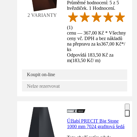
Průměrné hodnocení: 5 z 5
hvězdiček. 1 Hodnocení.
2 VARIANTY
(
1
)
cenu — 367,00 Kč * Všechny
ceny vč. DPH a bez nákladů
na přepravu za ks
367,00 Kč
*
/
ks
Odpovídá 183,50 Kč za
m
(
183,50 Kč
/
m
)
Koupit on-line
Nelze rezervovat
Úžlabí PRECIT Big Stone
1000 mm 7024 grafitová šedá