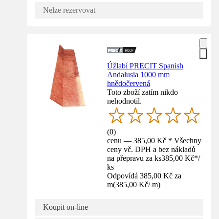
Nelze rezervovat
Úžlabí PRECIT Spanish
Andalusia 1000 mm
hnědočervená
Toto zboží zatím nikdo
nehodnotil.
(
0
)
cenu — 385,00 Kč * Všechny
ceny vč. DPH a bez nákladů
na přepravu za ks
385,00 Kč
*
/
ks
Odpovídá 385,00 Kč za
m
(
385,00 Kč
/
m
)
Koupit on-line