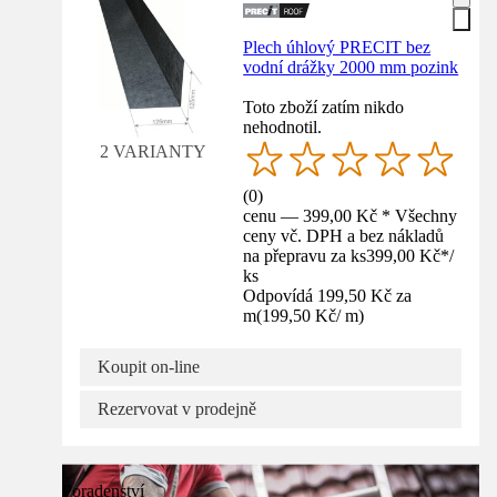
Plech úhlový PRECIT bez
vodní drážky 2000 mm pozink
Toto zboží zatím nikdo
nehodnotil.
2 VARIANTY
(
0
)
cenu — 399,00 Kč * Všechny
ceny vč. DPH a bez nákladů
na přepravu za ks
399,00 Kč
*
/
ks
Odpovídá 199,50 Kč za
m
(
199,50 Kč
/
m
)
Koupit on-line
Rezervovat v prodejně
Poradenství