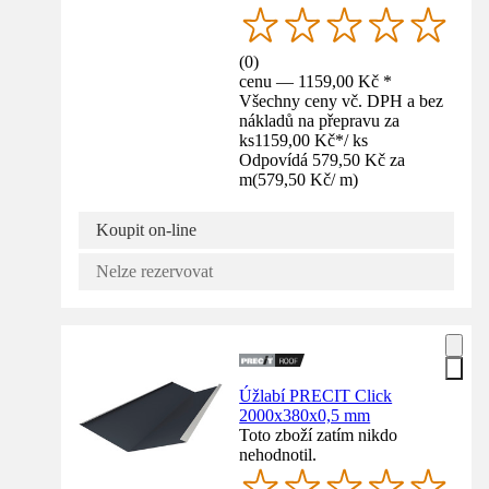
(
0
)
cenu — 1159,00 Kč *
Všechny ceny vč. DPH a bez
nákladů na přepravu za
ks
1159,00 Kč
*
/
ks
Odpovídá 579,50 Kč za
m
(
579,50 Kč
/
m
)
Koupit on-line
Nelze rezervovat
Úžlabí PRECIT Click
2000x380x0,5 mm
Toto zboží zatím nikdo
nehodnotil.