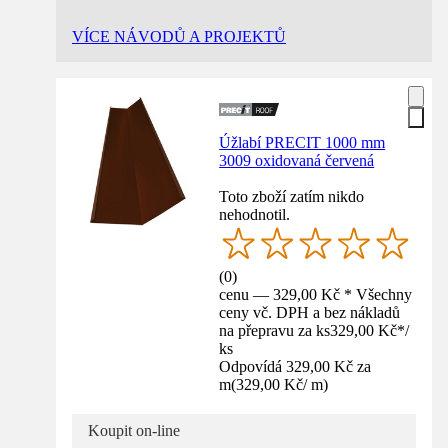
VÍCE NÁVODŮ A PROJEKTŮ
Úžlabí PRECIT 1000 mm
3009 oxidovaná červená
Toto zboží zatím nikdo
nehodnotil.
(
0
)
cenu — 329,00 Kč * Všechny
ceny vč. DPH a bez nákladů
na přepravu za ks
329,00 Kč
*
/
ks
Odpovídá 329,00 Kč za
m
(
329,00 Kč
/
m
)
Koupit on-line