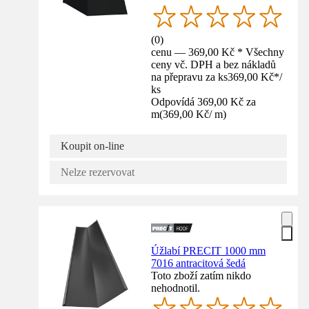
(
0
)
cenu — 369,00 Kč * Všechny
ceny vč. DPH a bez nákladů
na přepravu za ks
369,00 Kč
*
/
ks
Odpovídá 369,00 Kč za
m
(
369,00 Kč
/
m
)
Koupit on-line
Nelze rezervovat
Úžlabí PRECIT 1000 mm
7016 antracitová šedá
Toto zboží zatím nikdo
nehodnotil.