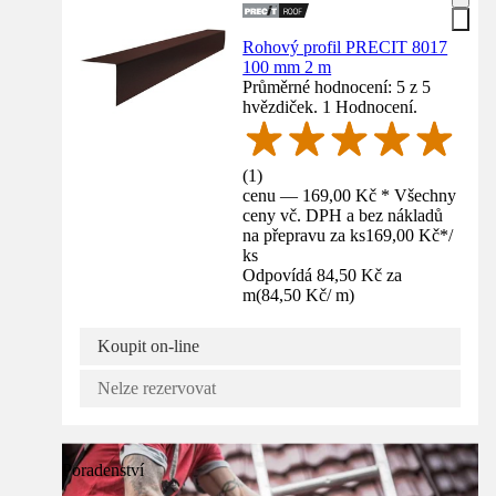
Rohový profil PRECIT 8017
100 mm 2 m
Průměrné hodnocení: 5 z 5
hvězdiček. 1 Hodnocení.
(
1
)
cenu — 169,00 Kč * Všechny
ceny vč. DPH a bez nákladů
na přepravu za ks
169,00 Kč
*
/
ks
Odpovídá 84,50 Kč za
m
(
84,50 Kč
/
m
)
Koupit on-line
Nelze rezervovat
Poradenství