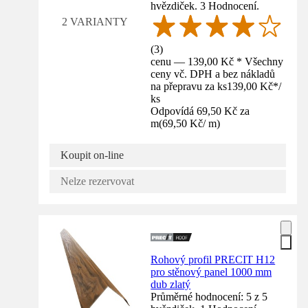
hvězdiček. 3 Hodnocení.
2 VARIANTY
(
3
)
cenu — 139,00 Kč * Všechny
ceny vč. DPH a bez nákladů
na přepravu za ks
139,00 Kč
*
/
ks
Odpovídá 69,50 Kč za
m
(
69,50 Kč
/
m
)
Koupit on-line
Nelze rezervovat
Rohový profil PRECIT H12
pro stěnový panel 1000 mm
dub zlatý
Průměrné hodnocení: 5 z 5