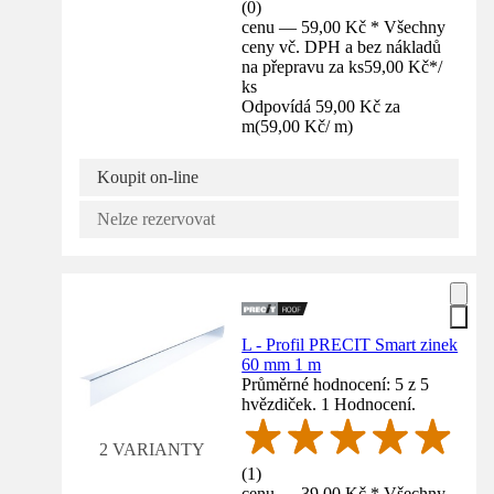
(
0
)
cenu — 59,00 Kč * Všechny
ceny vč. DPH a bez nákladů
na přepravu za ks
59,00 Kč
*
/
ks
Odpovídá 59,00 Kč za
m
(
59,00 Kč
/
m
)
Koupit on-line
Nelze rezervovat
L - Profil PRECIT Smart zinek
60 mm 1 m
Průměrné hodnocení: 5 z 5
hvězdiček. 1 Hodnocení.
2 VARIANTY
(
1
)
cenu — 39,00 Kč * Všechny