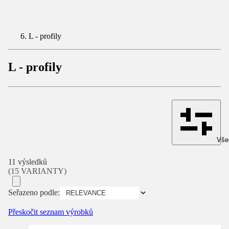
L - profily
L - profily
Všec
11 výsledků
(15 VARIANTY)
Seřazeno podle:
Přeskočit seznam výrobků