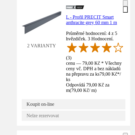
L - Profil PRECIT Smart
anthracite grey 60 mm 1 m
Průměrné hodnocení: 4 z 5
hvězdiček. 3 Hodnocení.
2 VARIANTY
(
3
)
cenu — 79,00 Kč * Všechny
ceny vč. DPH a bez nákladů
na přepravu za ks
79,00 Kč
*
/
ks
Odpovídá 79,00 Kč za
m
(
79,00 Kč
/
m
)
Koupit on-line
Nelze rezervovat