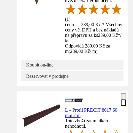
hvězdiček. 1 Hodnocení.
(
1
)
cenu — 289,00 Kč * Všechny
ceny vč. DPH a bez nákladů
na přepravu za ks
289,00 Kč
*
/
ks
Odpovídá 289,00 Kč za
m
(
289,00 Kč
/
m
)
Koupit on-line
Rezervovat v prodejně
L – Profil PRECIT 8017 60
mm 2 m
Toto zboží zatím nikdo
nehodnotil.