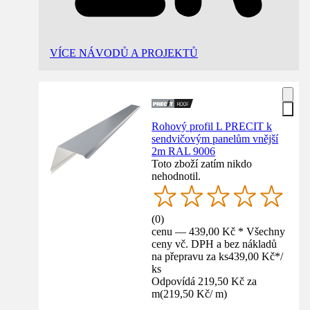
VÍCE NÁVODŮ A PROJEKTŮ
Rohový profil L PRECIT k
sendvičovým panelům vnější
2m RAL 9006
Toto zboží zatím nikdo
nehodnotil.
(
0
)
cenu — 439,00 Kč * Všechny
ceny vč. DPH a bez nákladů
na přepravu za ks
439,00 Kč
*
/
ks
Odpovídá 219,50 Kč za
m
(
219,50 Kč
/
m
)