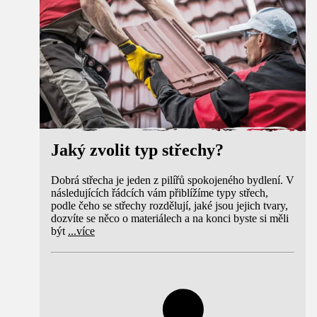
Jaký zvolit typ střechy?
Dobrá střecha je jeden z pilířů spokojeného bydlení. V
následujících řádcích vám přiblížíme typy střech,
podle čeho se střechy rozdělují, jaké jsou jejich tvary,
dozvíte se něco o materiálech a na konci byste si měli
být
...
více