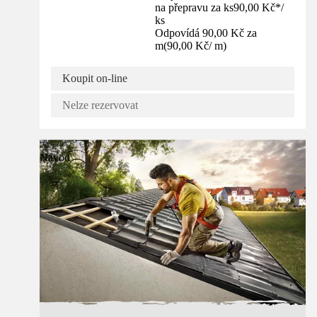
na přepravu za ks
90,00 Kč
*
/
ks
Odpovídá 90,00 Kč za
m
(
90,00 Kč
/
m
)
Koupit on-line
Nelze rezervovat
Návod