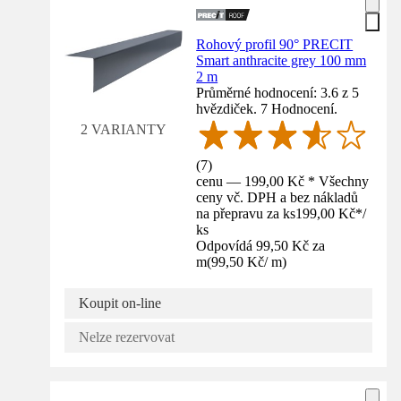
Rohový profil 90° PRECIT
Smart anthracite grey 100 mm
2 m
Průměrné hodnocení: 3.6 z 5
hvězdiček. 7 Hodnocení.
2 VARIANTY
(
7
)
cenu — 199,00 Kč * Všechny
ceny vč. DPH a bez nákladů
na přepravu za ks
199,00 Kč
*
/
ks
Odpovídá 99,50 Kč za
m
(
99,50 Kč
/
m
)
Koupit on-line
Nelze rezervovat