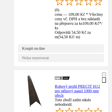
(
0
)
cenu — 109,00 Kč * Všechny
ceny vč. DPH a bez nákladů
na přepravu za ks
109,00 Kč
*
/
ks
Odpovídá 54,50 Kč za
m
(
54,50 Kč
/
m
)
Koupit on-line
Nelze rezervovat
Rohový profil PRECIT H12
pro stěnový panel 1000 mm
ořech
Toto zboží zatím nikdo
nehodnotil.