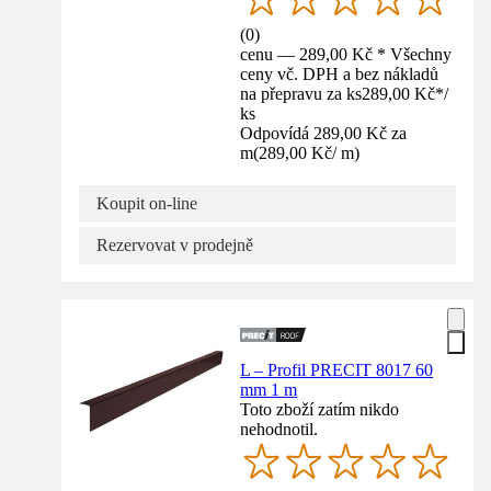
(
0
)
cenu — 289,00 Kč * Všechny
ceny vč. DPH a bez nákladů
na přepravu za ks
289,00 Kč
*
/
ks
Odpovídá 289,00 Kč za
m
(
289,00 Kč
/
m
)
Koupit on-line
Rezervovat v prodejně
L – Profil PRECIT 8017 60
mm 1 m
Toto zboží zatím nikdo
nehodnotil.