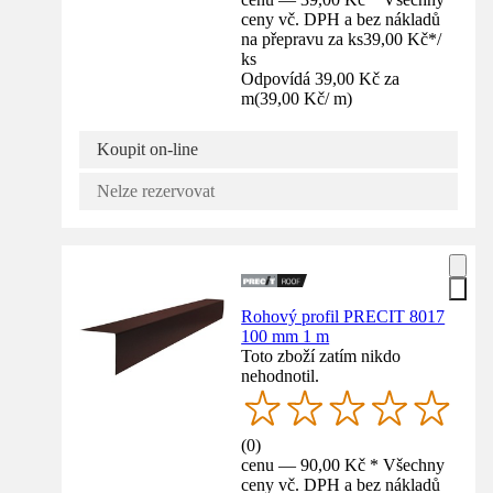
ceny vč. DPH a bez nákladů
na přepravu za ks
39,00 Kč
*
/
ks
Odpovídá 39,00 Kč za
m
(
39,00 Kč
/
m
)
Koupit on-line
Nelze rezervovat
Rohový profil PRECIT 8017
100 mm 1 m
Toto zboží zatím nikdo
nehodnotil.
(
0
)
cenu — 90,00 Kč * Všechny
ceny vč. DPH a bez nákladů