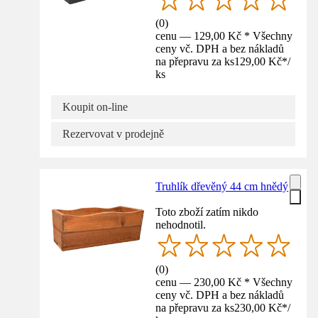
(
0
)
cenu — 129,00 Kč * Všechny
ceny vč. DPH a bez nákladů
na přepravu za ks
129,00 Kč
*
/
ks
Koupit on-line
Rezervovat v prodejně
Truhlík dřevěný 44 cm hnědý
Toto zboží zatím nikdo
nehodnotil.
(
0
)
cenu — 230,00 Kč * Všechny
ceny vč. DPH a bez nákladů
na přepravu za ks
230,00 Kč
*
/