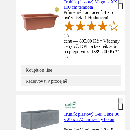
Truhlík plastový Magnus XXL
100 cm terakota
Průměrné hodnocení: 4 z 5
hvězdiček. 1 Hodnocení.
(
1
)
cenu — 895,00 Kč * Všechny
ceny vč. DPH a bez nákladů
na přepravu za ks
895,00 Kč
*
/
ks
Koupit on-line
Rezervovat v prodejně
Truhlík plastový Geli Cube 80
x 29 x 27,5 cm světlý beton
Průměrné hodnocení: 3 z 5