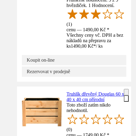
hvězdiček. 1 Hodnocení.
(
1
)
cenu — 1490,00 Kč *
Všechny ceny vč. DPH a bez
nákladů na přepravu za
ks
1490,00 Kč
*
/
ks
Koupit on-line
Rezervovat v prodejně
Truhlík dřevěný Douglas 60 x
40 x 40 cm přírodní
Toto zboží zatím nikdo
nehodnotil.
(
0
)
cenu — 1749,00 Kč *