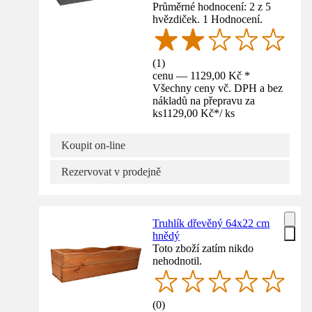
Průměrné hodnocení: 2 z 5
hvězdiček. 1 Hodnocení.
(
1
)
cenu — 1129,00 Kč *
Všechny ceny vč. DPH a bez
nákladů na přepravu za
ks
1129,00 Kč
*
/
ks
Koupit on-line
Rezervovat v prodejně
Truhlík dřevěný 64x22 cm
hnědý
Toto zboží zatím nikdo
nehodnotil.
(
0
)