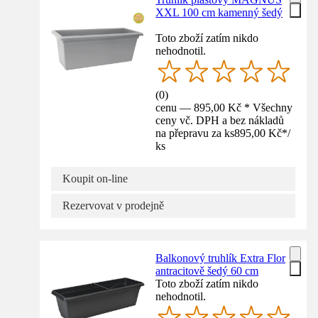
XXL 100 cm kamenný šedý
Toto zboží zatím nikdo
nehodnotil.
(
0
)
cenu — 895,00 Kč * Všechny
ceny vč. DPH a bez nákladů
na přepravu za ks
895,00 Kč
*
/
ks
Koupit on-line
Rezervovat v prodejně
Balkonový truhlík Extra Flor
antracitově šedý 60 cm
Toto zboží zatím nikdo
nehodnotil.