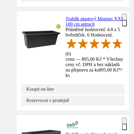
Truhlík plastový Magnus XXL
100 cm antracit
Průměrné hodnocení: 4.8 z 5
hvězdiček. 6 Hodnocení.
(
6
)
cenu — 895,00 Kč * Všechny
ceny vč. DPH a bez nákladů
na přepravu za ks
895,00 Kč
*
/
ks
Koupit on-line
Rezervovat v prodejně