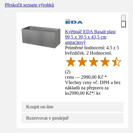
Přeskočit seznam výrobků
Květináč EDA Basalt plast
99,5 x 39,5 x 43,5 cm
antracitový
Průměrné hodnocení: 4.5 z 5
hvězdiček. 2 Hodnocení.
(
2
)
cenu — 2990,00 Kč *
Všechny ceny vč. DPH a bez
nákladů na přepravu za
ks
2990,00 Kč
*
/
ks
Koupit on-line
Rezervovat v prodejně