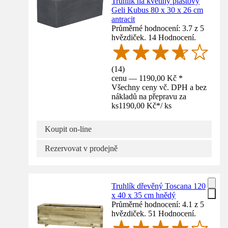
Truhlík na květiny plastový
Geli Kubus 80 x 30 x 26 cm
antracit
Průměrné hodnocení: 3.7 z 5
hvězdiček. 14 Hodnocení.
(
14
)
cenu — 1190,00 Kč *
Všechny ceny vč. DPH a bez
nákladů na přepravu za
ks
1190,00 Kč
*
/
ks
Koupit on-line
Rezervovat v prodejně
Truhlík dřevěný Toscana 120
x 40 x 35 cm hnědý
Průměrné hodnocení: 4.1 z 5
hvězdiček. 51 Hodnocení.