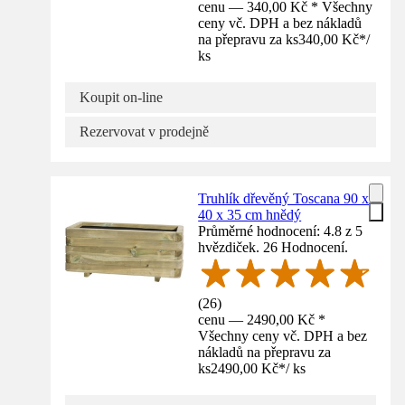
cenu — 340,00 Kč * Všechny
ceny vč. DPH a bez nákladů
na přepravu za ks
340,00 Kč
*
/
ks
Koupit on-line
Rezervovat v prodejně
Truhlík dřevěný Toscana 90 x
40 x 35 cm hnědý
Průměrné hodnocení: 4.8 z 5
hvězdiček. 26 Hodnocení.
(
26
)
cenu — 2490,00 Kč *
Všechny ceny vč. DPH a bez
nákladů na přepravu za
ks
2490,00 Kč
*
/
ks