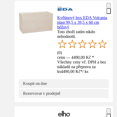
Květinový box EDA Volcania
plast 99,5 x 39,5 x 60 cm
béžový
Toto zboží zatím nikdo
nehodnotil.
(
0
)
cenu — 4490,00 Kč *
Všechny ceny vč. DPH a bez
nákladů na přepravu za
ks
4490,00 Kč
*
/
ks
Koupit on-line
Rezervovat v prodejně