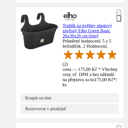
Truhlík na květiny plastový
závěsný Elho Green Basic
26x36x26 cm černý
Průměrné hodnocení: 5 z 5
hvězdiček. 2 Hodnocení.
(
2
)
cenu — 175,00 Kč * Všechny
ceny vč. DPH a bez nákladů
na přepravu za ks
175,00 Kč
*
/
ks
Koupit on-line
Rezervovat v prodejně