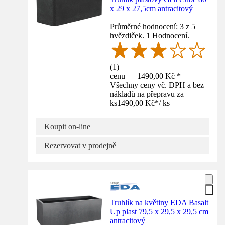
x 29 x 27,5cm antracitový
Průměrné hodnocení: 3 z 5
hvězdiček. 1 Hodnocení.
(
1
)
cenu — 1490,00 Kč *
Všechny ceny vč. DPH a bez
nákladů na přepravu za
ks
1490,00 Kč
*
/
ks
Koupit on-line
Rezervovat v prodejně
Truhlík na květiny EDA Basalt
Up plast 79,5 x 29,5 x 29,5 cm
antracitový