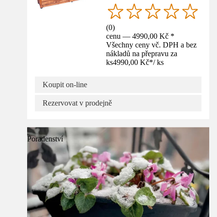
(
0
)
cenu — 4990,00 Kč *
Všechny ceny vč. DPH a bez
nákladů na přepravu za
ks
4990,00 Kč
*
/
ks
Koupit on-line
Rezervovat v prodejně
Poradenství