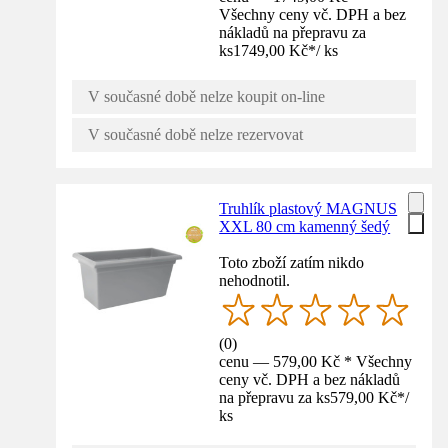
Všechny ceny vč. DPH a bez
nákladů na přepravu za
ks
1749,00 Kč
*
/
ks
V současné době nelze koupit on-line
V současné době nelze rezervovat
Truhlík plastový MAGNUS
XXL 80 cm kamenný šedý
Toto zboží zatím nikdo
nehodnotil.
(
0
)
cenu — 579,00 Kč * Všechny
ceny vč. DPH a bez nákladů
na přepravu za ks
579,00 Kč
*
/
ks