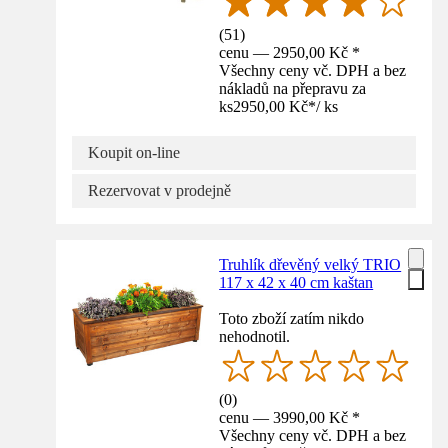
(
51
)
cenu — 2950,00 Kč *
Všechny ceny vč. DPH a bez
nákladů na přepravu za
ks
2950,00 Kč
*
/
ks
Koupit on-line
Rezervovat v prodejně
Truhlík dřevěný velký TRIO
117 x 42 x 40 cm kaštan
Toto zboží zatím nikdo
nehodnotil.
(
0
)
cenu — 3990,00 Kč *
Všechny ceny vč. DPH a bez