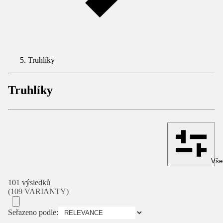
Truhlíky
Truhlíky
Všec
101 výsledků
(109 VARIANTY)
Seřazeno podle: