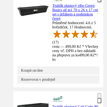
Truhlík plastový elho Green
Basics all in1 70 x 26 x 17 cm
set s držákem a podmiskou
černý
Průměrné hodnocení: 4.6 z 5
hvězdiček. 17 Hodnocení.
(
17
)
cenu — 499,00 Kč * Všechny
ceny vč. DPH a bez nákladů
na přepravu za ks
499,00 Kč
*
/
ks
Koupit on-line
Rezervovat v prodejně
Truhlík plastový Geli Cube 80