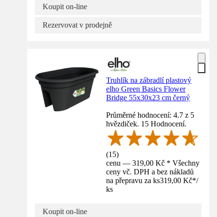
Koupit on-line
Rezervovat v prodejně
Truhlík na zábradlí plastový
elho Green Basics Flower
Bridge 55x30x23 cm černý
Průměrné hodnocení: 4.7 z 5
hvězdiček. 15 Hodnocení.
(
15
)
cenu — 319,00 Kč * Všechny
ceny vč. DPH a bez nákladů
na přepravu za ks
319,00 Kč
*
/
ks
Koupit on-line