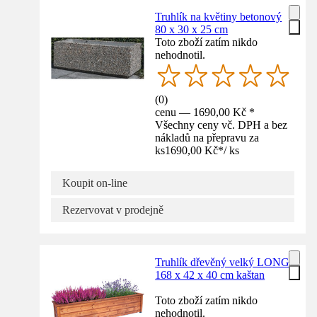
Truhlík na květiny betonový
80 x 30 x 25 cm
Toto zboží zatím nikdo
nehodnotil.
(
0
)
cenu — 1690,00 Kč *
Všechny ceny vč. DPH a bez
nákladů na přepravu za
ks
1690,00 Kč
*
/
ks
Koupit on-line
Rezervovat v prodejně
Truhlík dřevěný velký LONG
168 x 42 x 40 cm kaštan
Toto zboží zatím nikdo
nehodnotil.