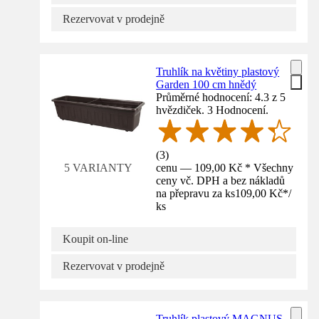
Rezervovat v prodejně
Truhlík na květiny plastový
Garden 100 cm hnědý
Průměrné hodnocení: 4.3 z 5
hvězdiček. 3 Hodnocení.
(
3
)
cenu — 109,00 Kč * Všechny
5 VARIANTY
ceny vč. DPH a bez nákladů
na přepravu za ks
109,00 Kč
*
/
ks
Koupit on-line
Rezervovat v prodejně
Truhlík plastový MAGNUS