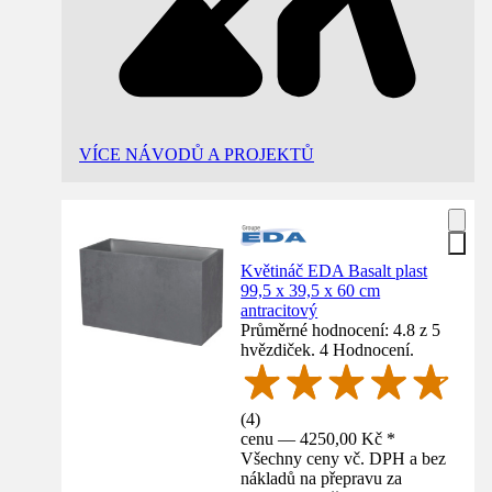
VÍCE NÁVODŮ A PROJEKTŮ
Květináč EDA Basalt plast
99,5 x 39,5 x 60 cm
antracitový
Průměrné hodnocení: 4.8 z 5
hvězdiček. 4 Hodnocení.
(
4
)
cenu — 4250,00 Kč *
Všechny ceny vč. DPH a bez
nákladů na přepravu za