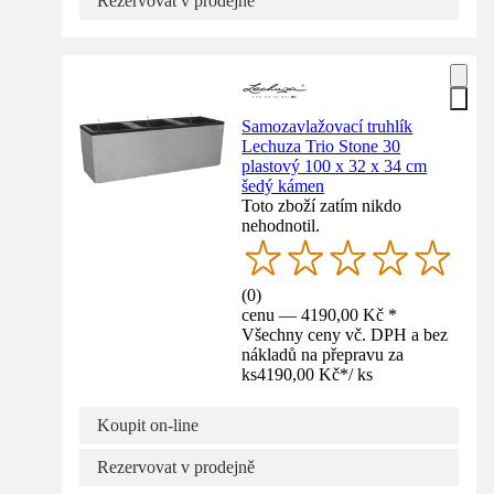
Rezervovat v prodejně
Samozavlažovací truhlík
Lechuza Trio Stone 30
plastový 100 x 32 x 34 cm
šedý kámen
Toto zboží zatím nikdo
nehodnotil.
(
0
)
cenu — 4190,00 Kč *
Všechny ceny vč. DPH a bez
nákladů na přepravu za
ks
4190,00 Kč
*
/
ks
Koupit on-line
Rezervovat v prodejně