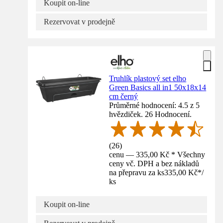
Koupit on-line
Rezervovat v prodejně
Truhlík plastový set elho
Green Basics all in1 50x18x14
cm černý
Průměrné hodnocení: 4.5 z 5
hvězdiček. 26 Hodnocení.
(
26
)
cenu — 335,00 Kč * Všechny
ceny vč. DPH a bez nákladů
na přepravu za ks
335,00 Kč
*
/
ks
Koupit on-line