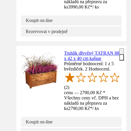
nákladů na přepravu za
ks
3990,00 Kč
*
/
ks
Koupit on-line
Rezervovat v prodejně
Truhlík dřevěný TATRAN 88
x 42 x 40 cm kaštan
Průměrné hodnocení: 1 z 5
hvězdiček. 2 Hodnocení.
(
2
)
cenu — 2790,00 Kč *
Všechny ceny vč. DPH a bez
nákladů na přepravu za
ks
2790,00 Kč
*
/
ks
Koupit on-line