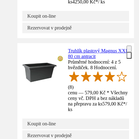
ks
4250,00 Kč
*
/
ks
Koupit on-line
Rezervovat v prodejně
Truhlík plastový Magnus XXL
80 cm antracit
Průměrné hodnocení: 4 z 5
hvězdiček. 8 Hodnocení.
(
8
)
cenu — 579,00 Kč * Všechny
ceny vč. DPH a bez nákladů
na přepravu za ks
579,00 Kč
*
/
ks
Koupit on-line
Rezervovat v prodejně