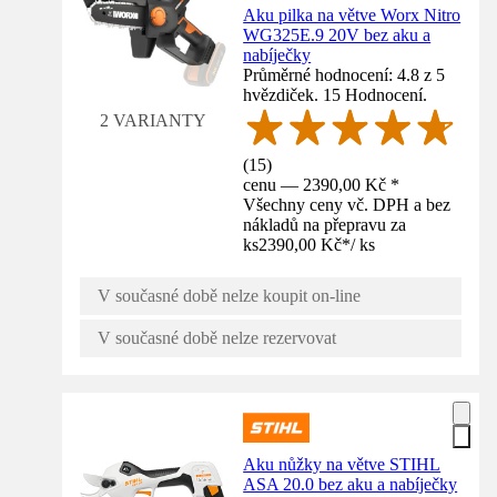
Aku pilka na větve Worx Nitro
WG325E.9 20V bez aku a
nabíječky
Průměrné hodnocení: 4.8 z 5
hvězdiček. 15 Hodnocení.
2 VARIANTY
(
15
)
cenu — 2390,00 Kč *
Všechny ceny vč. DPH a bez
nákladů na přepravu za
ks
2390,00 Kč
*
/
ks
V současné době nelze koupit on-line
V současné době nelze rezervovat
Aku nůžky na větve STIHL
ASA 20.0 bez aku a nabíječky