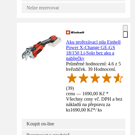
Nelze rezervovat
Aku prořezávací pila Einhell
Power X-Change GE-GS
18/150 Li-Solo bez aku a
nabíječky
Průměrné hodnocení: 4.6 z 5
hvězdiček. 39 Hodnocení.
(
39
)
cenu — 1690,00 Kč *
Všechny ceny vč. DPH a bez
nákladů na přepravu za
ks
1690,00 Kč
*
/
ks
Koupit on-line