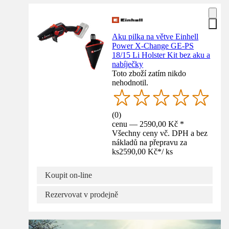
Aku pilka na větve Einhell
Power X-Change GE-PS
18/15 Li Holster Kit bez aku a
nabíječky
Toto zboží zatím nikdo
nehodnotil.
(
0
)
cenu — 2590,00 Kč *
Všechny ceny vč. DPH a bez
nákladů na přepravu za
ks
2590,00 Kč
*
/
ks
Koupit on-line
Rezervovat v prodejně