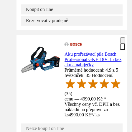
Koupit on-line
Rezervovat v prodejně
Aku prořezávací pila Bosch
Professional GKE 18V-15 bez
aku a nabíječky
Průměrné hodnocení: 4.9 z 5
hvězdiček. 35 Hodnocení.
(
35
)
cenu — 4990,00 Kč *
Všechny ceny vč. DPH a bez
nákladů na přepravu za
ks
4990,00 Kč
*
/
ks
Nelze koupit on-line