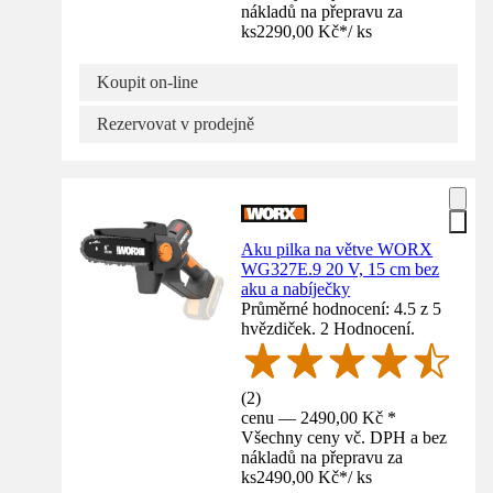
nákladů na přepravu za
ks
2290,00 Kč
*
/
ks
Koupit on-line
Rezervovat v prodejně
Aku pilka na větve WORX
WG327E.9 20 V, 15 cm bez
aku a nabíječky
Průměrné hodnocení: 4.5 z 5
hvězdiček. 2 Hodnocení.
(
2
)
cenu — 2490,00 Kč *
Všechny ceny vč. DPH a bez
nákladů na přepravu za
ks
2490,00 Kč
*
/
ks