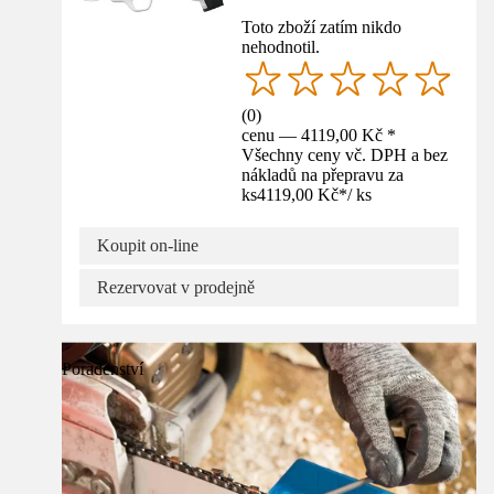
Toto zboží zatím nikdo
nehodnotil.
(
0
)
cenu — 4119,00 Kč *
Všechny ceny vč. DPH a bez
nákladů na přepravu za
ks
4119,00 Kč
*
/
ks
Koupit on-line
Rezervovat v prodejně
Poradenství