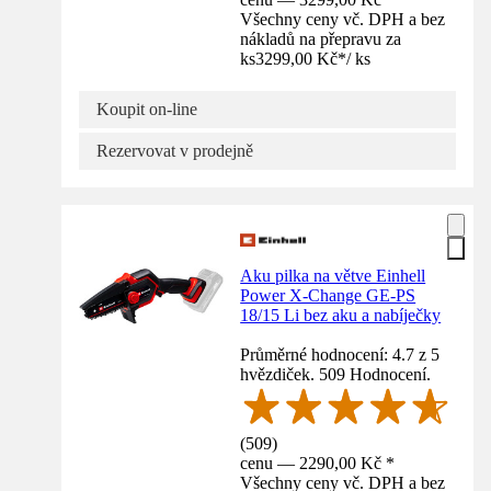
Všechny ceny vč. DPH a bez
nákladů na přepravu za
ks
3299,00 Kč
*
/
ks
Koupit on-line
Rezervovat v prodejně
Aku pilka na větve Einhell
Power X-Change GE-PS
18/15 Li bez aku a nabíječky
Průměrné hodnocení: 4.7 z 5
hvězdiček. 509 Hodnocení.
(
509
)
cenu — 2290,00 Kč *
Všechny ceny vč. DPH a bez