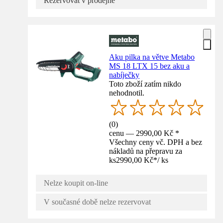
Rezervovat v prodejně
Aku pilka na větve Metabo
MS 18 LTX 15 bez aku a
nabíječky
Toto zboží zatím nikdo
nehodnotil.
(
0
)
cenu — 2990,00 Kč *
Všechny ceny vč. DPH a bez
nákladů na přepravu za
ks
2990,00 Kč
*
/
ks
Nelze koupit on-line
V současné době nelze rezervovat