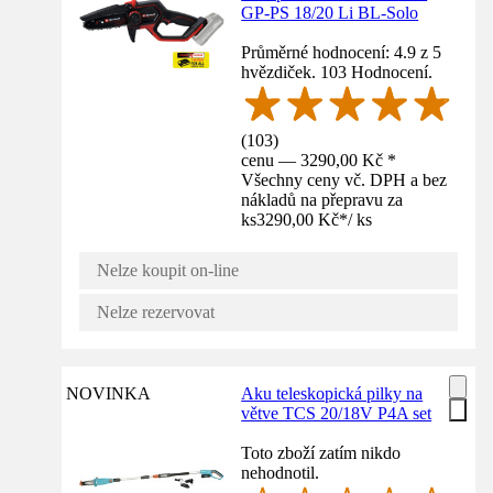
GP-PS 18/20 Li BL-Solo
Průměrné hodnocení: 4.9 z 5
hvězdiček. 103 Hodnocení.
(
103
)
cenu — 3290,00 Kč *
Všechny ceny vč. DPH a bez
nákladů na přepravu za
ks
3290,00 Kč
*
/
ks
Nelze koupit on-line
Nelze rezervovat
NOVINKA
Aku teleskopická pilky na
větve TCS 20/18V P4A set
Toto zboží zatím nikdo
nehodnotil.