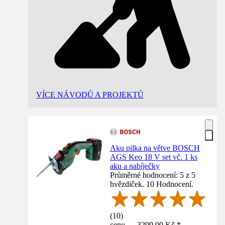
VÍCE NÁVODŮ A PROJEKTŮ
Aku pilka na větve BOSCH
AGS Keo 18 V set vč. 1 ks
aku a nabíječky
Průměrné hodnocení: 5 z 5
hvězdiček. 10 Hodnocení.
(
10
)
cenu — 3299,00 Kč *