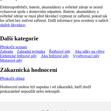
Elektrospotřebiče, baterie, akumulátory a světelné zdroje se nesmí
vyhazovat spolu s domovním odpadem. Baterie, akumulátory a
světelné zdroje se musí před likvidací vyjmout ze zařízení, pokud tak
lze učinit bez zničení zařízení. Další informace jsou uvedeny u našich
služeb likvidace
.
Další kategorie
Přeskočit seznam
Zahrada
Zahradní technika
Řetězové pily
Aku pilky na větve
Elektrické řetězové pily
Aku řetězové pily
Vyvětvovací pily
Motorové pily
Zákaznická hodnocení
Přeskočit oblast
Hodnocení mohou být napsána i od zákazníků, kteří zboží
prokazatelně nepoužili nebo nekoupili.