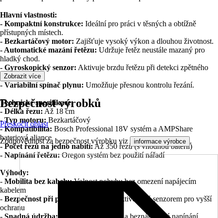
Hlavní vlastnosti:
- Kompaktní konstrukce:
Ideální pro práci v těsných a obtížně
přístupných místech.
- Bezkartáčový motor:
Zajišťuje vysoký výkon a dlouhou životnost.
- Automatické mazání řetězu:
Udržuje řetěz neustále mazaný pro
hladký chod.
- Gyroskopický senzor:
Aktivuje brzdu řetězu při detekci zpětného
rázu.
Zobrazit více
- Variabilní spínač plynu:
Umožňuje přesnou kontrolu řezání.
Bezpečnost výrobků
Technické specifikace:
- Délka řezu:
Až 18 cm
- Typ motoru:
Bezkartáčový
Přeskočit oblast
- Kompatibilita:
Bosch Professional 18V systém a AMPShare
bateriová aliance
Zodpovědnost za bezpečnost výrobku viz
.
informace výrobce
- Počet řezů na jedno nabití:
Až 350 řezů (s vhodnou baterií)
- Napínání řetězu:
Oregon systém bez použití nářadí
Výhody:
-
Mobilita bez kabelu:
Volnost pohybu bez omezení napájecím
kabelem
-
Bezpečnost při práci:
Brzda řetězu aktivovaná senzorem pro vyšší
ochranu
-
Snadná údržba:
Automatické mazání a beznářaďové napínání