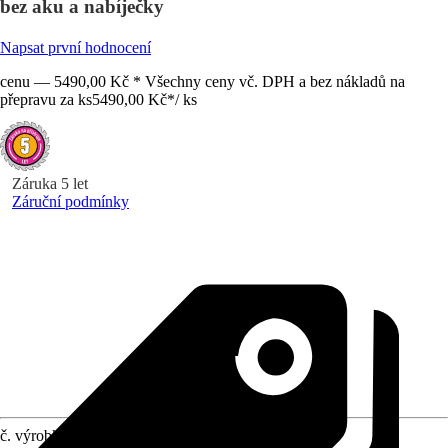
bez aku a nabíječky
Napsat první hodnocení
cenu — 5490,00 Kč * Všechny ceny vč. DPH a bez nákladů na
přepravu za ks
5490,00 Kč
*
/
ks
Záruka 5 let
Záruční podmínky
č. výrobku
12488892