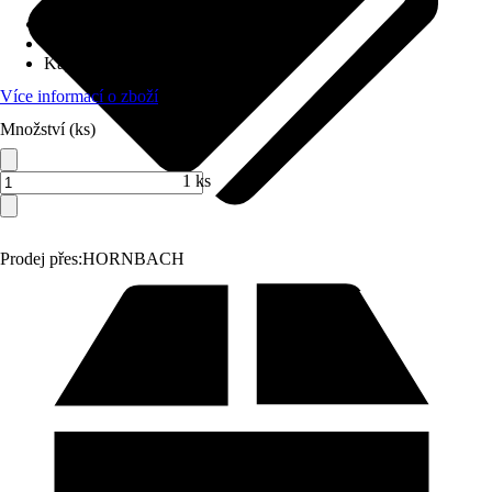
Délka lišty
:
20 cm
Napětí akumulátoru
:
18 V
Kapacita akumulátoru
:
-
Více informací o zboží
Množství (ks)
1 ks
Prodej přes:
HORNBACH