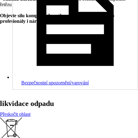
řetězu
Objevte sílu kompaktního výkonu – ideální nástroj pro
profesionály i náročné hobby uživatele.
Bezpečnostní upozornění/varování
likvidace odpadu
Přeskočit oblast