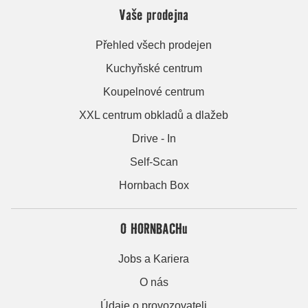
Vaše prodejna
Přehled všech prodejen
Kuchyňské centrum
Koupelnové centrum
XXL centrum obkladů a dlažeb
Drive - In
Self-Scan
Hornbach Box
O HORNBACHu
Jobs a Kariera
O nás
Údaje o provozovateli