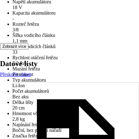
Napětí akumulátoru
18 V
Kapacita akumulátoru
-
Rozteč řetězu
3/8
Šířka vodicího článku
1,1 mm
Počet vodicích článků
Zobrazit více
33
Rychlost otáčení řetězu
Datové listy
7,2 m/s
Mazání řetězu
Přeskočit oblast
Permanent
Typ akumulátoru
Li-Ion
Počet akumulátorů
Bez aku
Délka lišty
20 cm
Hmotnost vč. akumulátoru
2,8 kg
Napínání řetězu
Boční, bez použití nářadí
Značka řetězu