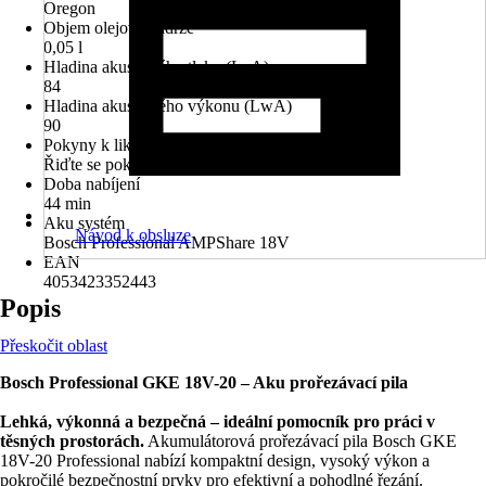
Oregon
Objem olejové nádrže
0,05 l
Hladina akustického tlaku (LpA)
84
Hladina akustického výkonu (LwA)
90
Pokyny k likvidaci
Řiďte se pokyny pro likvidaci
Doba nabíjení
44 min
Aku systém
Návod k obsluze
Bosch Professional AMPShare 18V
EAN
4053423352443
Popis
Přeskočit oblast
Bosch Professional GKE 18V-20 – Aku prořezávací pila
Lehká, výkonná a bezpečná – ideální pomocník pro práci v
těsných prostorách.
Akumulátorová prořezávací pila Bosch GKE
18V-20 Professional nabízí kompaktní design, vysoký výkon a
pokročilé bezpečnostní prvky pro efektivní a pohodlné řezání.