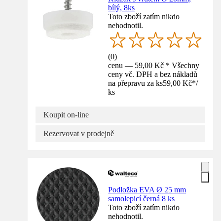
bílý, 8ks
Toto zboží zatím nikdo
nehodnotil.
(
0
)
cenu — 59,00 Kč * Všechny
ceny vč. DPH a bez nákladů
na přepravu za ks
59,00 Kč
*
/
ks
Koupit on-line
Rezervovat v prodejně
Podložka EVA Ø 25 mm
samolepicí černá 8 ks
Toto zboží zatím nikdo
nehodnotil.