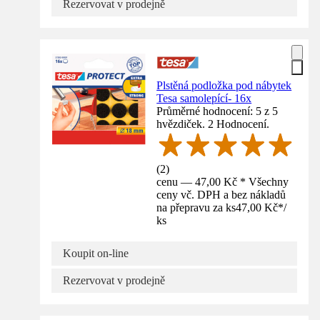
Rezervovat v prodejně
Plstěná podložka pod nábytek
Tesa samolepící- 16x
Průměrné hodnocení: 5 z 5
hvězdiček. 2 Hodnocení.
(
2
)
cenu — 47,00 Kč * Všechny
ceny vč. DPH a bez nákladů
na přepravu za ks
47,00 Kč
*
/
ks
Koupit on-line
Rezervovat v prodejně