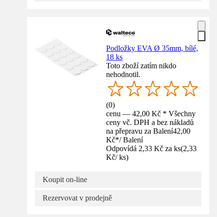
Podložky EVA Ø 35mm, bílé,
18 ks
Toto zboží zatím nikdo
nehodnotil.
(
0
)
cenu — 42,00 Kč * Všechny
ceny vč. DPH a bez nákladů
na přepravu za Balení
42,00
Kč
*
/
Balení
Odpovídá 2,33 Kč za ks
(
2,33
Kč
/
ks
)
Koupit on-line
Rezervovat v prodejně