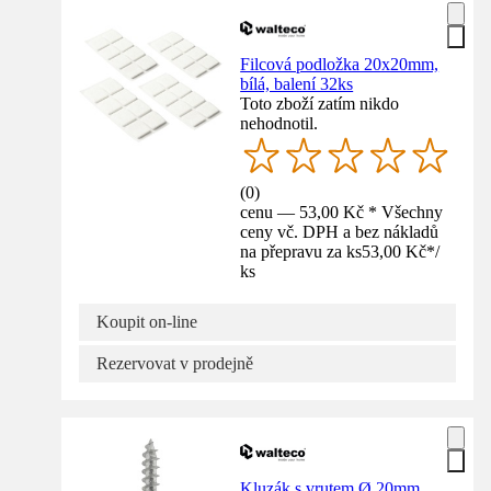
Filcová podložka 20x20mm,
bílá, balení 32ks
Toto zboží zatím nikdo
nehodnotil.
(
0
)
cenu — 53,00 Kč * Všechny
ceny vč. DPH a bez nákladů
na přepravu za ks
53,00 Kč
*
/
ks
Koupit on-line
Rezervovat v prodejně
Kluzák s vrutem Ø 20mm,