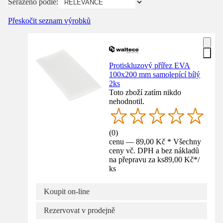
Seřazeno podle:
Přeskočit seznam výrobků
Protiskluzový přířez EVA
100x200 mm samolepící bílý
2ks
Toto zboží zatím nikdo
nehodnotil.
(
0
)
cenu — 89,00 Kč * Všechny
ceny vč. DPH a bez nákladů
na přepravu za ks
89,00 Kč
*
/
ks
Koupit on-line
Rezervovat v prodejně