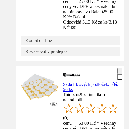
cenu — 25,00 Kč * Všechny
ceny vč. DPH a bez nákladů
na přepravu za Balení
25,00
Kč
*
/
Balení
Odpovídá 3,13 Kč za ks
(
3,13
Kč
/
ks
)
Koupit on-line
Rezervovat v prodejně
Sada filcových podložek, bílá,
56 ks
Toto zboží zatím nikdo
nehodnotil.
(
0
)
cenu — 63,00 Kč * Všechny
ceny vč. DPH a bez nákladů