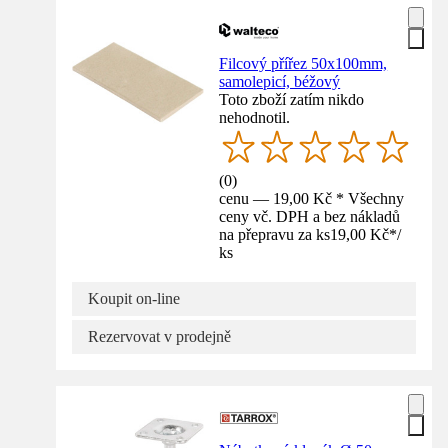
Filcový přířez 50x100mm,
samolepicí, béžový
Toto zboží zatím nikdo
nehodnotil.
(
0
)
cenu — 19,00 Kč * Všechny
ceny vč. DPH a bez nákladů
na přepravu za ks
19,00 Kč
*
/
ks
Koupit on-line
Rezervovat v prodejně