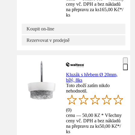
ceny vč. DPH a bez nákladů
na přepravu za ks
165,00 Kč
*
/
ks
Koupit on-line
Rezervovat v prodejně
Kluzák s hřebem Ø 20mm,
bílý, 8ks
Toto zboží zatím nikdo
nehodnotil.
(
0
)
cenu — 50,00 Kč * Všechny
ceny vč. DPH a bez nákladů
na přepravu za ks
50,00 Kč
*
/
ks