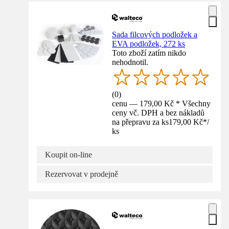
Sada filcových podložek a
EVA podložek, 272 ks
Toto zboží zatím nikdo
nehodnotil.
(
0
)
cenu — 179,00 Kč * Všechny
ceny vč. DPH a bez nákladů
na přepravu za ks
179,00 Kč
*
/
ks
Koupit on-line
Rezervovat v prodejně