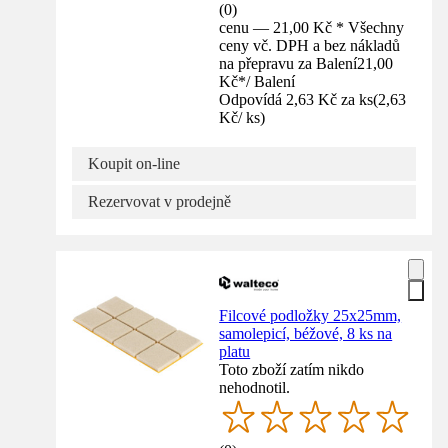
(
0
)
cenu — 21,00 Kč * Všechny
ceny vč. DPH a bez nákladů
na přepravu za Balení
21,00
Kč
*
/
Balení
Odpovídá 2,63 Kč za ks
(
2,63
Kč
/
ks
)
Koupit on-line
Rezervovat v prodejně
Filcové podložky 25x25mm,
samolepicí, béžové, 8 ks na
platu
Toto zboží zatím nikdo
nehodnotil.