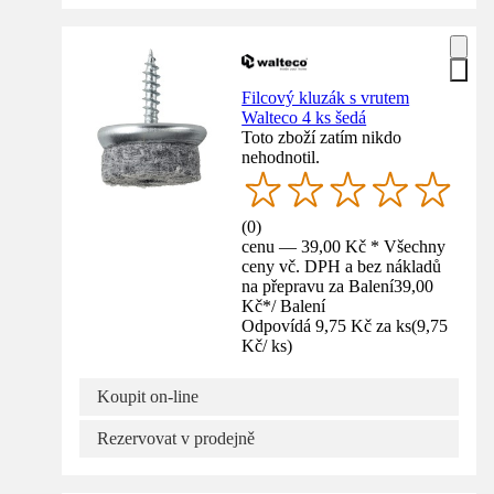
Filcový kluzák s vrutem
Walteco 4 ks šedá
Toto zboží zatím nikdo
nehodnotil.
(
0
)
cenu — 39,00 Kč * Všechny
ceny vč. DPH a bez nákladů
na přepravu za Balení
39,00
Kč
*
/
Balení
Odpovídá 9,75 Kč za ks
(
9,75
Kč
/
ks
)
Koupit on-line
Rezervovat v prodejně