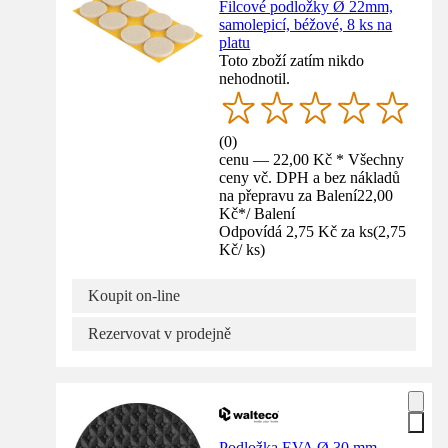
Filcové podložky Ø 22mm,
samolepicí, béžové, 8 ks na
platu
Toto zboží zatím nikdo
nehodnotil.
(
0
)
cenu — 22,00 Kč * Všechny
ceny vč. DPH a bez nákladů
na přepravu za Balení
22,00
Kč
*
/
Balení
Odpovídá 2,75 Kč za ks
(
2,75
Kč
/
ks
)
Koupit on-line
Rezervovat v prodejně
Podložka EVA Ø 30 mm