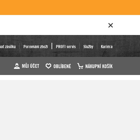
vat zásilku
Porovnání zboží
PROFI servis
Služby
Kariéra
MŮJ ÚČET
OBLÍBENÉ
NÁKUPNÍ KOŠÍK