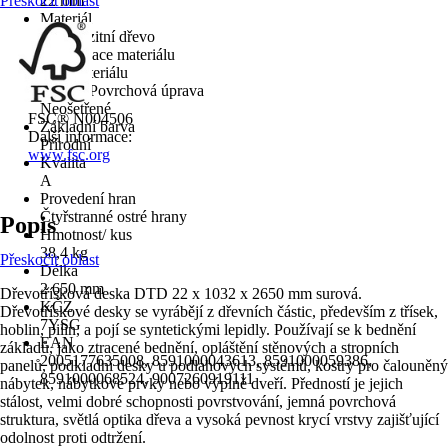
Přeskočit oblast
22 mm
Materiál
Kompozitní dřevo
Specifikace materiálu
Mix materiálu
Povrch/Povrchová úprava
Neošetřené
FSC® N004506
Základní barva
Další informace:
Přírodní
www.fsc.org
Kvalita
A
Provedení hran
Čtyřstranné ostré hrany
Popis
Hmotnost/ kus
38,4 kg
Přeskočit oblast
Délka
2 650 mm
Dřevotřísková deska DTD 22 x 1032 x 2650 mm surová.
KČZ
Dřevotřískové desky se vyrábějí z dřevních částic, především z třísek,
7YSG
hoblin, pilin, a pojí se syntetickými lepidly. Používají se k bednění
EAN
základů, jako ztracené bednění, opláštění stěnových a stropních
2005177635008, 8591000043613, 8591000059386,
panelů, podkladní desky u podlahových systémů, kostry pro čalouněný
8591000068524, 9007260919111
nábytek, nábytkové prvky nebo výplně dveří. Předností je jejich
stálost, velmi dobré schopnosti povrstvování, jemná povrchová
struktura, světlá optika dřeva a vysoká pevnost krycí vrstvy zajišťující
odolnost proti odtržení.