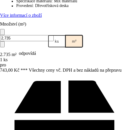
Specifikace materiálu
:
Mix materiálu
■
Provedení
:
Dřevotřísková deska
■
Více informací o zboží
Množství (m²)
ks
m²
odpovídá
2.735 m²
1 ks
pro
743,00 Kč *
*
* Všechny ceny vč. DPH a bez nákladů na přepravu