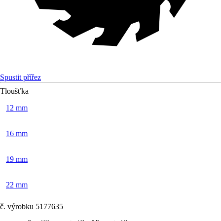
Spustit přířez
Tloušťka
12 mm
16 mm
19 mm
22 mm
č. výrobku
5177635