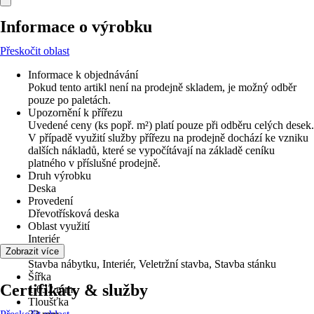
Informace o výrobku
Přeskočit oblast
Informace k objednávání
Pokud tento artikl není na prodejně skladem, je možný odběr
pouze po paletách.
Upozornění k přířezu
Uvedené ceny (ks popř. m²) platí pouze při odběru celých desek.
V případě využití služby přířezu na prodejně dochází ke vzniku
dalších nákladů, které se vypočítávají na základě ceníku
platného v příslušné prodejně.
Druh výrobku
Deska
Provedení
Dřevotřísková deska
Oblast využití
Interiér
Využití
Zobrazit více
Stavba nábytku, Interiér, Veletržní stavba, Stavba stánku
Šířka
Certifikáty & služby
1 032 mm
Tloušťka