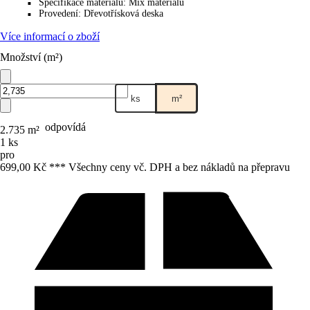
Specifikace materiálu
:
Mix materiálu
■
Provedení
:
Dřevotřísková deska
■
Více informací o zboží
Množství (m²)
ks
m²
odpovídá
2.735 m²
1 ks
pro
699,00 Kč *
*
* Všechny ceny vč. DPH a bez nákladů na přepravu