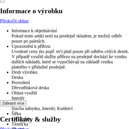
Informace o výrobku
Přeskočit oblast
Informace k objednávání
Pokud tento artikl není na prodejně skladem, je možný odběr
pouze po paletách.
Upozornění k přířezu
Uvedené ceny (ks popř. m²) platí pouze při odběru celých desek.
V případě využití služby přířezu na prodejně dochází ke vzniku
dalších nákladů, které se vypočítávají na základě ceníku
platného v příslušné prodejně.
Druh výrobku
Deska
Provedení
Dřevotřísková deska
Oblast využití
Interiér
Využití
Zobrazit více
Stavba nábytku, Interiér, Kutilství
Šířka
Certifikáty & služby
1 032 mm
Tloušťka