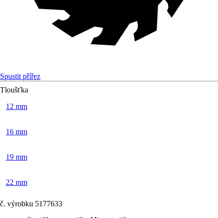
Spustit přířez
Tloušťka
12 mm
16 mm
19 mm
22 mm
č. výrobku
5177633