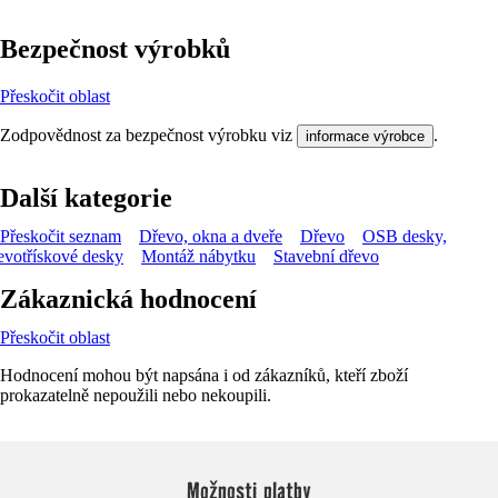
Bezpečnost výrobků
Přeskočit oblast
Zodpovědnost za bezpečnost výrobku viz
.
informace výrobce
Další kategorie
Přeskočit seznam
Dřevo, okna a dveře
Dřevo
OSB desky,
evotřískové desky
Montáž nábytku
Stavební dřevo
Zákaznická hodnocení
Přeskočit oblast
Hodnocení mohou být napsána i od zákazníků, kteří zboží
prokazatelně nepoužili nebo nekoupili.
Možnosti platby