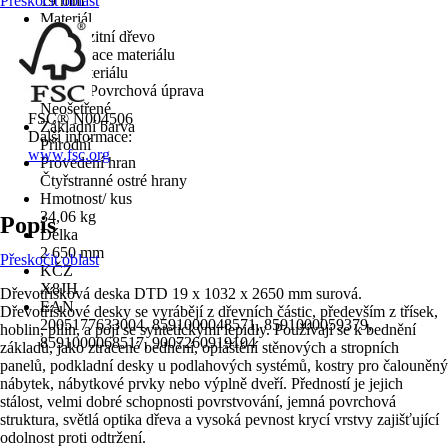
Přeskočit oblast
19 mm
Materiál
Kompozitní dřevo
Specifikace materiálu
Mix materiálu
Povrch/Povrchová úprava
Neošetřené
FSC® N004506
Základní barva
Další informace:
Přírodní
www.fsc.org
Provedení hran
Čtyřstranné ostré hrany
Hmotnost/ kus
34,06 kg
Popis
Délka
2 650 mm
Přeskočit oblast
KČZ
X8JH
Dřevotřísková deska DTD 19 x 1032 x 2650 mm surová.
EAN
Dřevotřískové desky se vyrábějí z dřevních částic, především z třísek,
2005177633004, 8591000048571, 8591000059379,
hoblin, pilin, a pojí se syntetickými lepidly. Používají se k bednění
8591000068517, 9007260919104
základů, jako ztracené bednění, opláštění stěnových a stropních
panelů, podkladní desky u podlahových systémů, kostry pro čalouněný
nábytek, nábytkové prvky nebo výplně dveří. Předností je jejich
stálost, velmi dobré schopnosti povrstvování, jemná povrchová
struktura, světlá optika dřeva a vysoká pevnost krycí vrstvy zajišťující
odolnost proti odtržení.