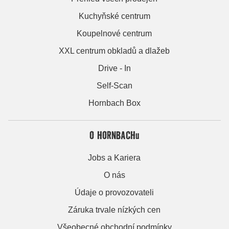
Kuchyňské centrum
Koupelnové centrum
XXL centrum obkladů a dlažeb
Drive - In
Self-Scan
Hornbach Box
O HORNBACHu
Jobs a Kariera
O nás
Údaje o provozovateli
Záruka trvale nízkých cen
Všeobecné obchodní podmínky