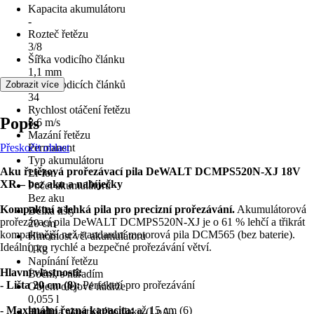
Kapacita akumulátoru
-
Rozteč řetězu
3/8
Šířka vodicího článku
1,1 mm
Počet vodicích článků
Zobrazit více
34
Rychlost otáčení řetězu
Popis
8,6 m/s
Mazání řetězu
Přeskočit oblast
Permanent
Typ akumulátoru
Aku řetězová prořezávací pila DeWALT DCMPS520N-XJ 18V
Li-Ion
XR – bez aku a nabíječky
Počet akumulátorů
Bez aku
Kompaktní a lehká pila pro precizní prořezávání.
Akumulátorová
Délka lišty
prořezávací pila DeWALT DCMPS520N-XJ je o 61 % lehčí a třikrát
20 cm
kompaktnější než standardní motorová pila DCM565 (bez baterie).
Hmotnost vč. akumulátoru
Ideální pro rychlé a bezpečné prořezávání větví.
0 kg
Napínání řetězu
Hlavní vlastnosti:
Boční, s nářadím
- Lišta 20 cm (8):
Perfektní pro prořezávání
Objem olejové nádrže
0,055 l
- Maximální řezná kapacita:
až 15 cm (6)
Hladina akustického tlaku (LpA)