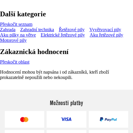
Další kategorie
Přeskočit seznam
Zahrada
Zahradní technika
Řetězové pily
Vyvětvovací pily
Aku pilky na větve
Elektrické řetězové pily
Aku řetězové pily
Motorové pily
Zákaznická hodnocení
Přeskočit oblast
Hodnocení mohou být napsána i od zákazníků, kteří zboží
prokazatelně nepoužili nebo nekoupili.
Možnosti platby