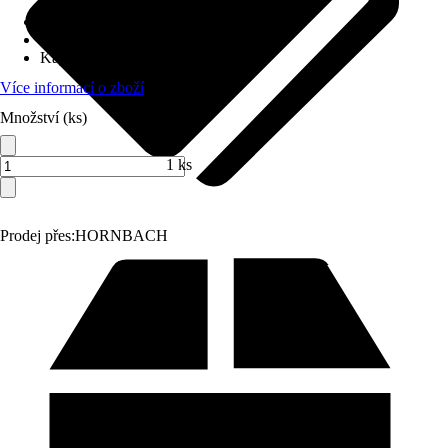
Délka lišty
:
20 cm
Napětí akumulátoru
:
18 V
Kapacita akumulátoru
:
-
Více informací o zboží
Množství (ks)
1 ks
Prodej přes:
HORNBACH