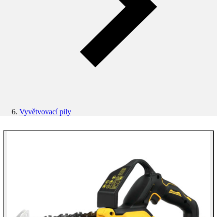
Vyvětvovací pily