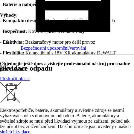
- Baterie a nabíječka:
Nejsou součástí balení
Výhody:
-
Kompaktní design:
Třikrát menší než běžná motorová pila
-
Bezpečnost:
Kovová špička a chránič ruky
-
Efektivita:
Bezkartáčový motor pro delší provoz
Bezpečnostní upozornění/varování
-
Flexibilita:
Kompatibilní s 18V XR akumulátory DeWALT
Objednejte ještě dnes a získejte profesionální nástroj pro snadné
likvidace odpadu
prořezávání!
Přeskočit oblast
Elektrospotřebiče, baterie, akumulátory a světelné zdroje se nesmí
vyhazovat spolu s domovním odpadem. Baterie, akumulátory a
světelné zdroje se musí před likvidací vyjmout ze zařízení, pokud tak
lze učinit bez zničení zařízení. Další informace jsou uvedeny u našich
služeb likvidace
.