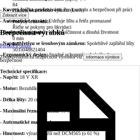
84
- Kovová špička prořezávání:
Pro kontrolu a bezpečnost při práci
Hladina akustického výkonu (LwA)
Zobrazit více
92
- Automatické mazání:
Udržuje lištu a řetěz promazané
Pokyny k likvidaci
Řiďte se pokyny pro likvidaci
Bezpečnost výrobků
- Bezkartáčový motor:
Vysoká účinnost a dlouhá životnost
Doba nabíjení
0 min
- Napnutí řetězu se šroubovým zámkem:
Spolehlivé zajištění lišty
EAN
Přeskočit oblast
5035048821404
- Ergonomický design:
Snadné uchopení a chránič ruky pro
Zodpovědnost za bezpečnost výrobku viz
.
informace výrobce
bezpečnost
Technické specifikace:
- Napětí:
18 V XR
- Motor:
Bezuhlíkový
- Délka lišty:
20 cm
- Maximální řezná kapacita:
15 cm
- Automatické mazání:
Ano
- Hmotnost:
výrazně nižší než DCM565 (o 61 %)