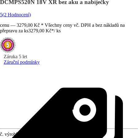
DCMPS520N 18V XR bez aku a nabíječky
5
(2 Hodnocení)
cenu — 3279,00 Kč * Všechny ceny vč. DPH a bez nákladů na
přepravu za ks
3279,00 Kč
*
/
ks
Záruka 5 let
Záruční podmínky
č. výrobku
12029914