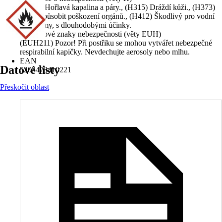
(H226) Hořlavá kapalina a páry., (H315) Dráždí kůži., (H373)
Může způsobit poškození orgánů., (H412) Škodlivý pro vodní
organismy, s dlouhodobými účinky.
Doplňkové znaky nebezpečnosti (věty EUH)
(EUH211) Pozor! Při postřiku se mohou vytvářet nebezpečné
respirabilní kapičky. Nevdechujte aerosoly nebo mlhu.
EAN
Datové listy
5203473410221
Přeskočit oblast