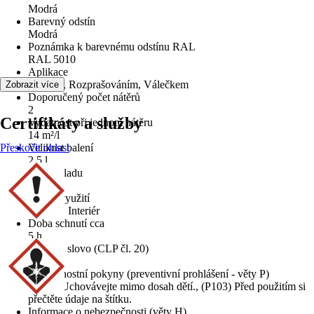
Modrá
Barevný odstín
Modrá
Poznámka k barevnému odstínu RAL
RAL 5010
Aplikace
Štětcem, Rozprašováním, Válečkem
Zobrazit více
Doporučený počet nátěrů
2
Certifikáty a služby
Vydatnost při jednom nátěru
14 m²/l
Přeskočit oblast
Velikost balení
2,5 l
Typ základu
Akrylát
Oblast využití
Exteriér, Interiér
Doba schnutí cca
5 h
Signální slovo (CLP čl. 20)
Pozor
Bezpečnostní pokyny (preventivní prohlášení - věty P)
(P102) Uchovávejte mimo dosah dětí., (P103) Před použitím si
přečtěte údaje na štítku.
Informace o nebezpečnosti (věty H)