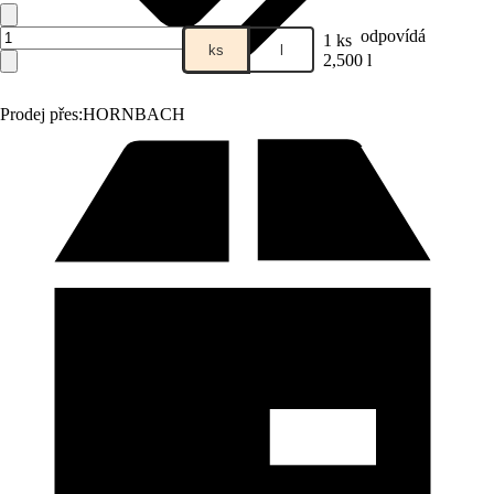
odpovídá
1 ks
ks
l
2,500 l
Prodej přes:
HORNBACH