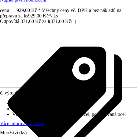
cenu — 929,00 Kč * Všechny ceny vč. DPH a bez nákladů na
přepravu za ks
929,00 Kč
*
/
ks
Odpovídá 371,60 Kč za l
(
371,60 Kč
/
l
)
č. výrobku
12821888
Vydatnost při jednom nátěru
:
14 m²/l
Typ základu
:
Akrylát
Vhodné pro podklad
:
Dřevo, Kov, Ocel, pozinkovaná ocel
Více informací o zboží
Množství (ks)