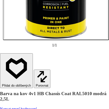
1
/
1
Porovnat
Barva na kov 4v1 HB Chassis Coat RAL5010 modrá
2,5L
Napsat první hodnocení