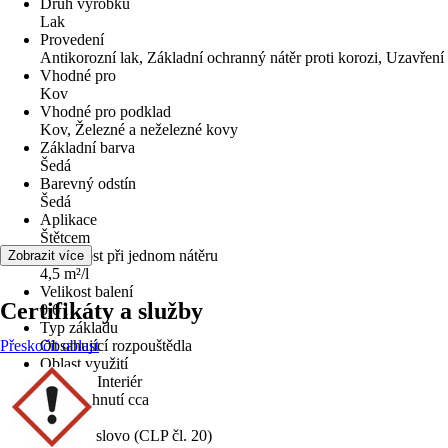
Druh výrobku
Lak
Provedení
Antikorozní lak, Základní ochranný nátěr proti korozi, Uzavření
Vhodné pro
Kov
Vhodné pro podklad
Kov, Železné a neželezné kovy
Základní barva
Šedá
Barevný odstín
Šedá
Aplikace
Štětcem
Vydatnost při jednom nátěru
Zobrazit více
4,5 m²/l
Velikost balení
Certifikáty a služby
0,6 l
Typ základu
Přeskočit oblast
Obsahující rozpouštědla
Oblast využití
Exteriér, Interiér
Doba schnutí cca
24 h
Signální slovo (CLP čl. 20)