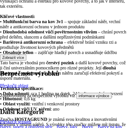
vynikající ochranu a estetiku pro kovové povrchy, a to jak v interiéru,
tak exteriéru.
Klíčové vlastnosti:
•
Multifunkční barva na kov 3v1
– spojuje základní nátěr, vrchní
nátěr a antikorozní ochranu v jednom produktu
•
Dlouhodobá odolnost vůči povětrnostním vlivům
– chrání povrch
před deštěm, sluncem a dalšími nepříznivými podmínkami
•
Bariérová antikorozní ochrana
– efektivně brání vzniku rzi a
prodlužuje životnost kovových předmětů
•
Obsahuje teflon
– zajišťuje hladký povrch a usnadňuje údržbu
Zobrazit více
Tato barva je vhodná pro
čerstvý pozink
a další kovové povrchy, což
ji činí univerzálním pomocníkem pro různé projekty. Její
dlouhá
Bezpečnost výrobků
životnost
a
vydatnost
při jednom nátěru zaručují efektivní pokrytí a
úsporu materiálu.
Přeskočit oblast
Technická specifikace:
•
Doba schnutí
: cca 1 hodina na dotek, 24 hodin pro plné vytvrzení
Zodpovědnost za bezpečnost výrobku viz
.
informace výrobce
•
Hmotnost
: 0,6 kg
•
Oblast využití
: vnitřní i venkovní prostory
•
Odolnost vůči UV záření
: ano
Další kategorie
Značka
HOSTAGRUND
je známá svou kvalitou a inovativními
Přeskočit seznam
řešeními v oblasti nátěrů. S výrobky této značky můžete mít jistotu, že
Barvy, tapety a obložení stěn
Barvy, laky
Barvy
Barvy na kov