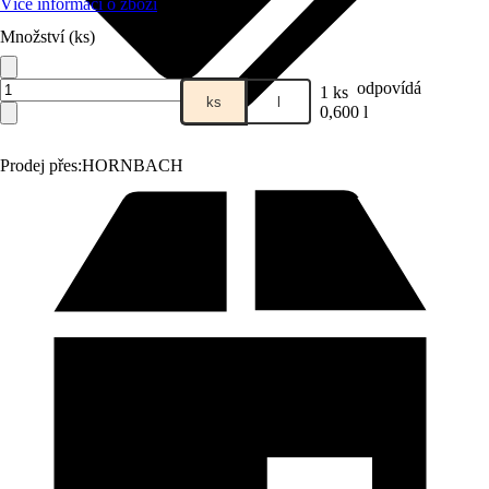
Více informací o zboží
Množství (ks)
odpovídá
1 ks
ks
l
0,600 l
Prodej přes:
HORNBACH