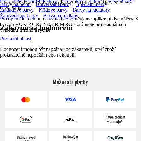
investujete do spolehlivého a efektivního produktu, který splní vaše
Barvy na beton
Univerzální barvy
Speciální barvy
očekávání.
Základové barvy
Křídové barvy
Barvy na radiátory
Žáruvzdorné barvy
Barva na podlahy
Pro optimální ochranu a vzhled doporučujeme aplikovat dva nátěry. S
barvou HOSTAGRUND PRIM 3v1 dosáhnete profesionálních
Zákaznická hodnocení
výsledků snadno a rychle.
Přeskočit oblast
Hodnocení mohou být napsána i od zákazníků, kteří zboží
prokazatelně nepoužili nebo nekoupili.
Možnosti platby