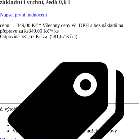
základní i vrchní, šedá 0,6 l
Napsat první hodnocení
cenu — 349,00 Kč * Všechny ceny vč. DPH a bez nákladů na
přepravu za ks
349,00 Kč
*
/
ks
Odpovídá 581,67 Kč za l
(
581,67 Kč
/
l
)
č. výrobku
8761088
Vydatnost při jednom nátěru
:
4,5 m²/l
Typ základu
:
Obsahující rozpouštědla
Vhodné pro podklad
:
Kov, Železné a neželezné kovy