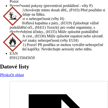
Pozor
Bezpečnostní pokyny (preventivní prohlášení - věty P)
(P102) Uchovávejte mimo dosah dětí., (P103) Před použitím si
přečtěte údaje na štítku.
Informace o nebezpečnosti (věty H)
(H226) Hořlavá kapalina a páry., (H319) Způsobuje vážné
podráždění očí., (H411) Toxický pro vodní organismy, s
dlouhodobými účinky., (H335) Může způsobit podráždění
dýchacích cest., (H336) Může způsobit ospalost nebo závratě.
Doplňkové znaky nebezpečnosti (věty EUH)
(EUH211) Pozor! Při postřiku se mohou vytvářet nebezpečné
respirabilní kapičky. Nevdechujte aerosoly nebo mlhu.
EAN
8591235045659
Datové listy
Přeskočit oblast