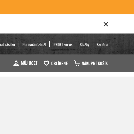
vat zásilku
Porovnání zboží
PROFI servis
Služby
Kariéra
MŮJ ÚČET
OBLÍBENÉ
NÁKUPNÍ KOŠÍK