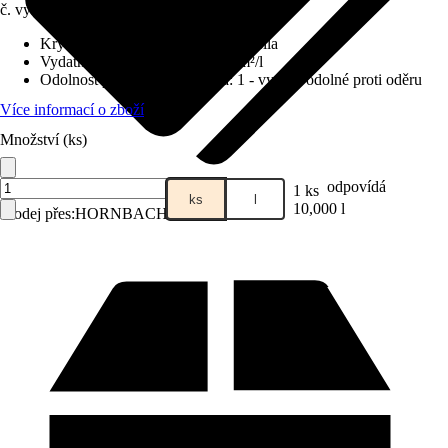
č. výrobku
8666151
Krycí schopnost
:
2 - vysoká krycí síla
Vydatnost při jednom nátěru
:
6 m²/l
Odolnost proti otěru za mokra
:
1 - vysoce odolné proti oděru
Více informací o zboží
Množství (ks)
odpovídá
1 ks
ks
l
10,000 l
Prodej přes:
HORNBACH