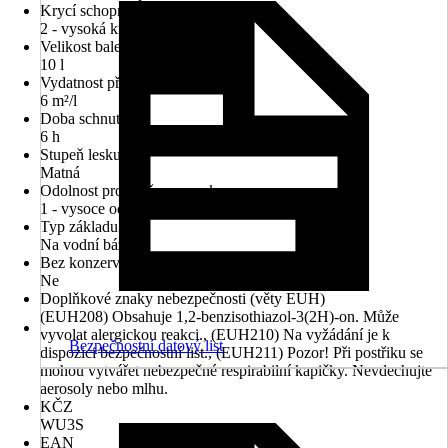
Krycí schopnost
2 - vysoká krycí síla
Velikost balení
10 l
Vydatnost při jednom nátěru
6 m²/l
Doba schnutí cca
6 h
Stupeň lesku
Matná
Odolnost proti otěru za mokra
1 - vysoce odolné proti oděru
Typ základu
Na vodní bázi
Bez konzervačních látek
Ne
Doplňkové znaky nebezpečnosti (věty EUH)
(EUH208) Obsahuje 1,2-benzisothiazol-3(2H)-on. Může
vyvolat alergickou reakci., (EUH210) Na vyžádání je k
Bezpečnostní datový list
dispozici bezpečnostní list., (EUH211) Pozor! Při postřiku se
mohou vytvářet nebezpečné respirabilní kapičky. Nevdechujte
aerosoly nebo mlhu.
KČZ
WU3S
EAN