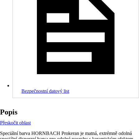
Bezpečnostní datový list
Popis
Přeskočit oblast
Speciální barva HORNBACH Prokeran je matná, extrémně odolná
speciální disperzní barva pro odolné povrchy s keramickým efektem.