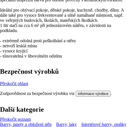
Ideální pro obývací pokoje, dětské pokoje, kuchyně, chodby, dílny. A
dále také pro vysoce frekventované a silně namáhané místnosti, např.
ve veřejných budovách, školách, mateřských školkách.
1 litr stačí na cca 6 m² při jednorázovém nátěru, v závislosti na
podkladu.
- extrémně odolná proti poškrábání a otěru
- netvoří lesklá místa
- vysoce kryjící
- tónovatelná v libovolném odstínu
Bezpečnost výrobků
Přeskočit oblast
Zodpovědnost za bezpečnost výrobku viz
.
informace výrobce
Další kategorie
Přeskočit seznam
Barvy, tapety a obložení stěn
Barvy, laky
Interiérové barvy, omítky