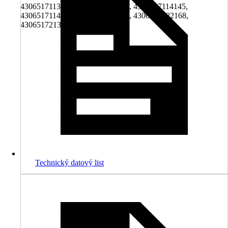
4306517113629, 4306517113919, 4306517114145,
4306517114411, 4306517142216, 4306517182168,
4306517213190
Technický datový list