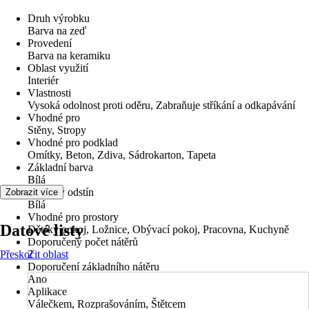
Druh výrobku
Barva na zeď
Provedení
Barva na keramiku
Oblast využití
Interiér
Vlastnosti
Vysoká odolnost proti oděru, Zabraňuje stříkání a odkapávání
Vhodné pro
Stěny, Stropy
Vhodné pro podklad
Omítky, Beton, Zdiva, Sádrokarton, Tapeta
Základní barva
Bílá
Barevný odstín
Zobrazit více
Bílá
Vhodné pro prostory
Datové listy
Dětský pokoj, Ložnice, Obývací pokoj, Pracovna, Kuchyně
Doporučený počet nátěrů
Přeskočit oblast
2
Doporučení základního nátěru
Ano
Aplikace
Válečkem, Rozprašováním, Štětcem