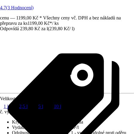
4.7
(3 Hodnocení)
cenu — 1199,00 Kč * Všechny ceny vč. DPH a bez nákladů na
přepravu za ks
1199,00 Kč
*
/
ks
Odpovídá 239,80 Kč za l
(
239,80 Kč
/
l
)
Velikost balení
1 l
2,5 l
5 l
10 l
č. výrobku
8669914
Krycí schopnost
:
2 - vysoká krycí síla
Vydatnost při jednom nátěru
:
6 m²/l
Odolnost proti otěru za mokra
:
1 - vysoce odolné proti oděru