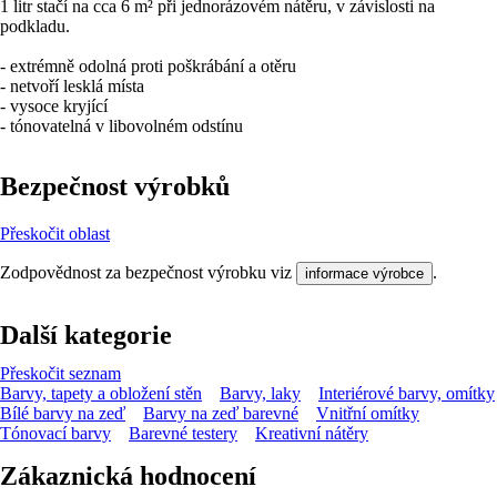
1 litr stačí na cca 6 m² při jednorázovém nátěru, v závislosti na
podkladu.
- extrémně odolná proti poškrábání a otěru
- netvoří lesklá místa
- vysoce kryjící
- tónovatelná v libovolném odstínu
Bezpečnost výrobků
Přeskočit oblast
Zodpovědnost za bezpečnost výrobku viz
.
informace výrobce
Další kategorie
Přeskočit seznam
Barvy, tapety a obložení stěn
Barvy, laky
Interiérové barvy, omítky
Bílé barvy na zeď
Barvy na zeď barevné
Vnitřní omítky
Tónovací barvy
Barevné testery
Kreativní nátěry
Zákaznická hodnocení