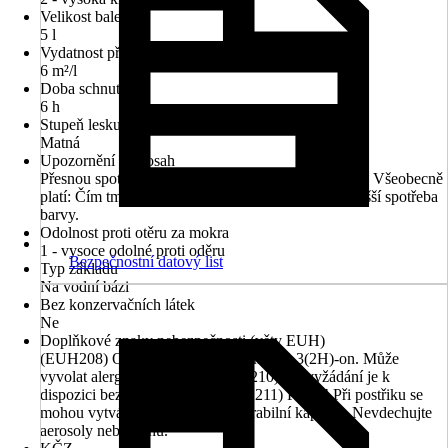
Velikost balení
5 l
Vydatnost při jednom nátěru
6 m²/l
Doba schnutí cca
6 h
Stupeň lesku
Matná
Upozornění na dosah
Přesnou spotřebu zjistíte aplikací zkušebního nátěru. Všeobecně
platí: Čím tmavší, hrubější a savější podklad, tím vyšší spotřeba
barvy.
Odolnost proti otěru za mokra
1 - vysoce odolné proti oděru
Bezpečnostní datový list
Typ základu
Na vodní bázi
Bez konzervačních látek
Ne
Doplňkové znaky nebezpečnosti (věty EUH)
(EUH208) Obsahuje 1,2-benzisothiazol-3(2H)-on. Může
vyvolat alergickou reakci., (EUH210) Na vyžádání je k
dispozici bezpečnostní list., (EUH211) Pozor! Při postřiku se
mohou vytvářet nebezpečné respirabilní kapičky. Nevdechujte
aerosoly nebo mlhu.