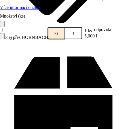
Více informací o zboží
Množství (ks)
odpovídá
1 ks
ks
l
5,000 l
Prodej přes:
HORNBACH