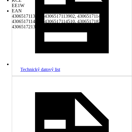
KČZ
EE1W
EAN
4306517113612, 4306517113902, 4306517114138,
4306517114404, 4306517114510, 4306517182151,
4306517213183
Technický datový list