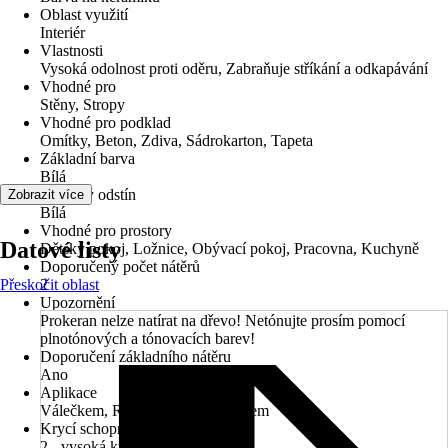
Oblast využití
Interiér
Vlastnosti
Vysoká odolnost proti oděru, Zabraňuje stříkání a odkapávání
Vhodné pro
Stěny, Stropy
Vhodné pro podklad
Omítky, Beton, Zdiva, Sádrokarton, Tapeta
Základní barva
Bílá
Barevný odstín
Zobrazit více
Bílá
Vhodné pro prostory
Datové listy
Dětský pokoj, Ložnice, Obývací pokoj, Pracovna, Kuchyně
Doporučený počet nátěrů
Přeskočit oblast
2
Upozornění
Prokeran nelze natírat na dřevo! Netónujte prosím pomocí
plnotónových a tónovacích barev!
Doporučení základního nátěru
Ano
Aplikace
Válečkem, Rozprašováním, Štětcem
Krycí schopnost
2 - vysoká krycí síla