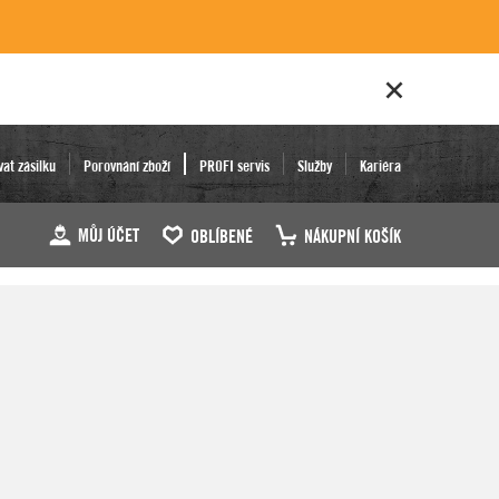
vat zásilku
Porovnání zboží
PROFI servis
Služby
Kariéra
MŮJ ÚČET
OBLÍBENÉ
NÁKUPNÍ KOŠÍK