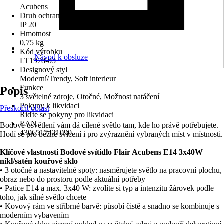
Acubens
Druh ochrany
IP 20
Hmotnost
0,75 kg
Kód výrobku
Návod k obsluze
LT1978-03
Designový styl
Moderní/Trendy, Soft interieur
Funkce
Popis
3 světelné zdroje, Otočné, Možnost natáčení
Pokyny k likvidaci
Přeskočit oblast
Řiďte se pokyny pro likvidaci
EAN
Bodové osvětlení vám dá cílené světlo tam, kde ho právě potřebujete.
4306517421090
Hodí se pro běžné svícení i pro zvýraznění vybraných míst v místnosti.
Klíčové vlastnosti Bodové svítidlo Flair Acubens E14 3x40W
nikl/satén kouřové sklo
• 3 otočné a nastavitelné spoty: nasměrujete světlo na pracovní plochu,
obraz nebo do prostoru podle aktuální potřeby
• Patice E14 a max. 3x40 W: zvolíte si typ a intenzitu žárovek podle
toho, jak silné světlo chcete
• Kovový rám ve stříbrné barvě: působí čistě a snadno se kombinuje s
moderním vybavením