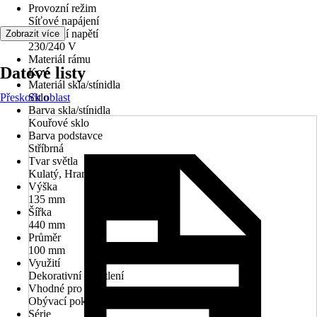
Provozní režim
Síťové napájení
Provozní napětí
Zobrazit více
230/240 V
Materiál rámu
Datové listy
Kov
Materiál skla/stínidla
Přeskočit oblast
Sklo
Barva skla/stínidla
Kouřové sklo
Barva podstavce
Stříbrná
Tvar světla
Kulatý, Hranatý, Obdélníkový
Výška
135 mm
Šířka
440 mm
Průměr
100 mm
Využití
Dekorativní osvětlení
Vhodné pro prostory
Obývací pokoj, Ložnice
Série