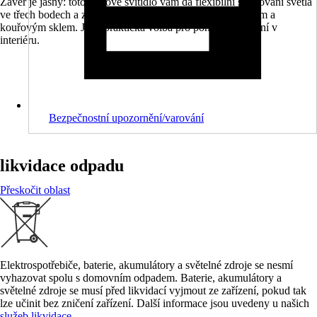
Závěr je jasný: toto bodové svítidlo vám dá flexibilní směrování světla
ve třech bodech a zároveň nabídne moderní vzhled s kovem a
kouřovým sklem. Je to praktická volba pro pohodlné svícení v
interiéru.
Bezpečnostní upozornění/varování
likvidace odpadu
Přeskočit oblast
Elektrospotřebiče, baterie, akumulátory a světelné zdroje se nesmí
vyhazovat spolu s domovním odpadem. Baterie, akumulátory a
světelné zdroje se musí před likvidací vyjmout ze zařízení, pokud tak
lze učinit bez zničení zařízení. Další informace jsou uvedeny u našich
služeb likvidace
.