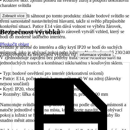
• Kouřové sklo: zjemní pohled na světelný zdroj a podpoří dekorativní
charakter svítidla
Proto byste měli sáhnout po tomto produktu: získáte bodové svítidlo se
Zobrazit více
třemi samostatně nastavitelnými hlavami, takže si světlo přizpůsobíte
konkrétní situaci. Patice E14 vám dává volnost ve výběru žárovek,
Bezpečnost výrobků
protože nejsou součástí. Kov a sklo zároveň vytváří vzhled, který se
hodí do moderně laděného interiéru.
Přeskočit oblast
Svítidlo je určené do interiéru a díky krytí IP20 se hodí do suchých
místností, jako je obývací pokoj nebo ložnice. Napájení ze sítě 230/240
Zodpovědnost za bezpečnost výrobku viz
.
informace výrobce
V zjednodušuje zapojení bez potřeby trafa. Série Acubens staví na
jednoduchých tvarech a kombinaci niklu/saténu s kouřovým sklem.
• Typ: bodové osvětlení pro interiér (dekorativní svícení)
• Patice: E14, počet zdrojů 3, max. výkon 40 W na zdroj (žárovky
nejsou součástí)
• Krytí: IP20, vhodné do suchých místností
• Rozměry: šířka 440 mm, výška 135 mm, průměr 100 mm
Namontujte svítidlo na strop nebo na stěnu podle dispozic místnosti a
natočte jednotlivé spoty na místa, která chcete nasvítit. Pro obývací
pokoj a ložnici se hodí i kombinace více světelných bodů, aby šlo
snadno měnit atmosféru podle denní doby.