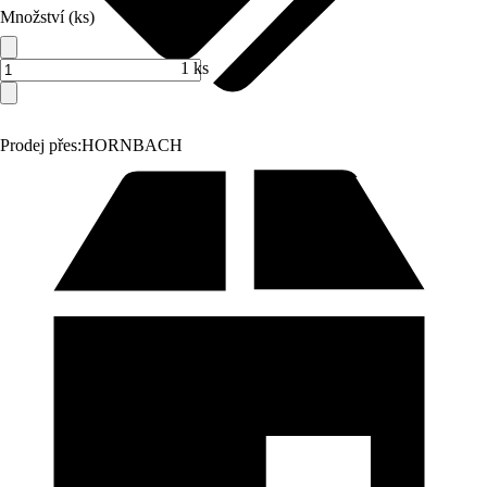
Množství (ks)
1 ks
Prodej přes:
HORNBACH