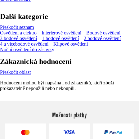
Další kategorie
Přeskočit seznam
Osvětlení a elektro
Interiérové osvětlení
Bodové osvětlení
3 bodové osvětlení
1 bodové osvětlení
2 bodové osvětlení
4 a vícebodové osvětlení
Klipové osvětlení
Noční osvětlení do zásuvky
Zákaznická hodnocení
Přeskočit oblast
Hodnocení mohou být napsána i od zákazníků, kteří zboží
prokazatelně nepoužili nebo nekoupili.
Možnosti platby