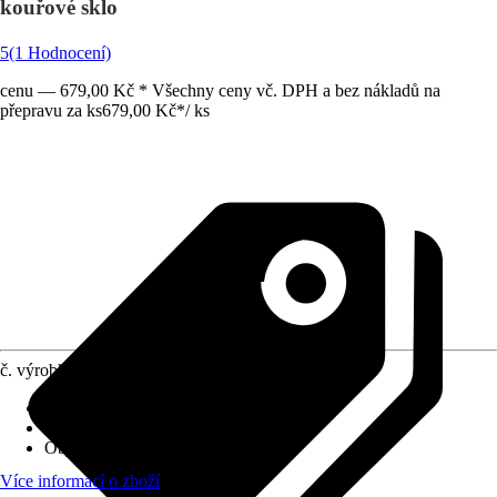
kouřové sklo
5
(1 Hodnocení)
cenu — 679,00 Kč * Všechny ceny vč. DPH a bez nákladů na
přepravu za ks
679,00 Kč
*
/
ks
č. výrobku
10090372
Provedení
:
Bodové osvětlení
Včetně světelného zdroje
:
Ne
Objímka
:
E14
Více informací o zboží