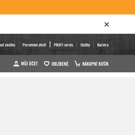
vat zásilku
Porovnání zboží
PROFI servis
Služby
Kariéra
MŮJ ÚČET
OBLÍBENÉ
NÁKUPNÍ KOŠÍK