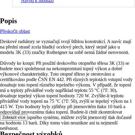
Návod k montáži
Popis
Přeskočit oblast
Deskové radiátory se vyznačují svojí štíhlou konstrukcí. A navíc mají
na přední straně zcela hladký ocelový plech, který stejně jako u
modelu 3K (33) značky Rotheigner na sobě nemá žádné nerovnosti.
Důvody ke koupi: Při použití deskového otopného tělesa 3K (33) se
budete moci spolehnout na nekompromisní topný výkon a dobré
výkonové charakteristiky. Toto otopné těleso je otestováno a
certifikováno podle ČSN EN 442. Při různých teplotách vstupní vody
dosahuje toto topení různého tepelného výkonu. V případě, že topení
má u teploty přiváděné vody například teplotu 55 °C (?T: 30),
dosahuje tepelný výkon topení hodnoty 720 W. Zvýšíte-li teplotu
přiváděné vody topení na 75 °C (?T: 50), zvýší se tepelný výkon na 1
415 W. Tyto hodnoty byly zjištěny při jmenovitém tlaku 10 barů a
odpovídají provoznímu tlaku topení. Budete-li chtít zkontrolovat
těsnost svého topného systému, můžete zvýšit jmenovitý tlak dočasně
Zobrazit více
na hodnotu 13 barů. Díky tomu vám neunikne ani ta nejmenší
netěsnost.
Bezpečnost výrobků