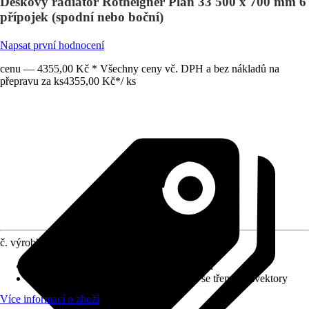
Deskový radiátor Rotheigner Plan 33 500 x 700 mm 6
přípojek (spodní nebo boční)
Napsat první hodnocení
cenu — 4355,00 Kč * Všechny ceny vč. DPH a bez nákladů na
přepravu za ks
4355,00 Kč
*
/
ks
č. výrobku
6798560
Způsob upevnění
:
Bez upevňovacích spon
Typová řada
:
Typ 3K (33) – třídeskový se třemi konvektory
Více informací o zboží