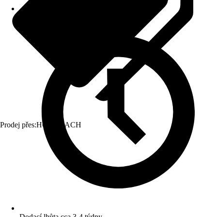
Prodej přes:
HORNBACH
Dodací lhůta cca 3-4 týdny