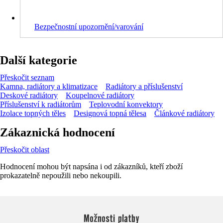
Bezpečnostní upozornění/varování
Další kategorie
Přeskočit seznam
Kamna, radiátory a klimatizace
Radiátory a příslušenství
Deskové radiátory
Koupelnové radiátory
Příslušenství k radiátorům
Teplovodní konvektory
Izolace topných těles
Designová topná tělesa
Článkové radiátory
Zákaznická hodnocení
Přeskočit oblast
Hodnocení mohou být napsána i od zákazníků, kteří zboží
prokazatelně nepoužili nebo nekoupili.
Možnosti platby