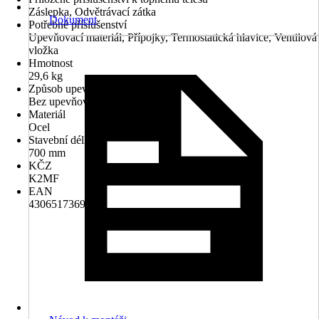
Záslepka, Odvětrávací zátka
Dokument
Potřebné příslušenství
Upevňovací materiál, Přípojky, Termostatická hlavice, Ventilová
vložka
Hmotnost
29,6 kg
Způsob upevnění
Bez upevňovacích spon
Materiál
Ocel
Stavební délka
700 mm
KČZ
K2MF
EAN
4306517369705