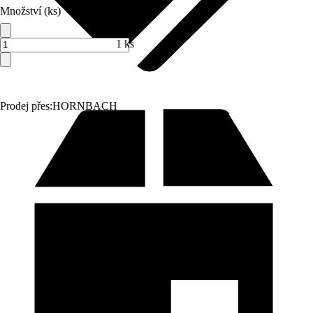
Množství (ks)
1 ks
Prodej přes:
HORNBACH