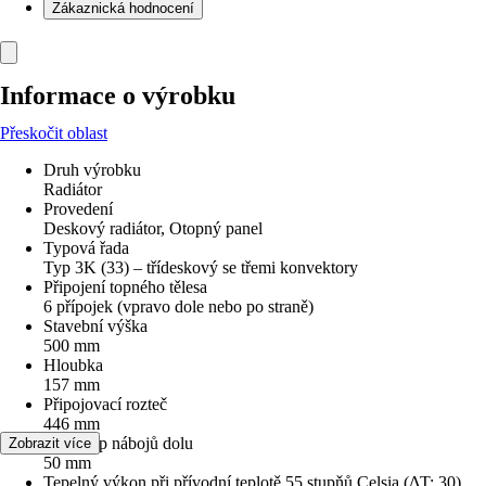
Zákaznická hodnocení
Informace o výrobku
Přeskočit oblast
Druh výrobku
Radiátor
Provedení
Deskový radiátor, Otopný panel
Typová řada
Typ 3K (33) – třídeskový se třemi konvektory
Připojení topného tělesa
6 přípojek (vpravo dole nebo po straně)
Stavební výška
500 mm
Hloubka
157 mm
Připojovací rozteč
446 mm
Rozestup nábojů dolu
Zobrazit více
50 mm
Tepelný výkon při přívodní teplotě 55 stupňů Celsia (ΔT: 30)