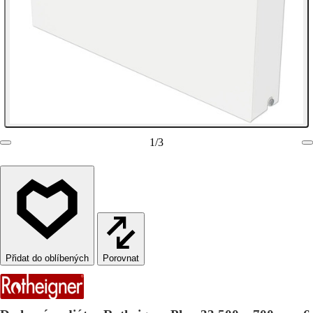
1
/
3
Porovnat