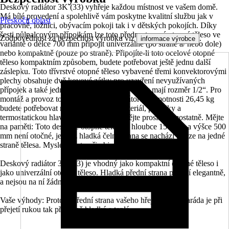
Deskový radiátor 3K (33) vyhřeje každou místnost ve vašem domě.
Má bílé provedení a spolehlivě vám poskytne kvalitní službu jak v
Přeskočit oblast
pracovně, ložnici, obývacím pokoji tak i v dětských pokojích. Díky
šesti půlpalcovým přípojkám lze toto přednastavené otopné těleso ve
Zodpovědnost za bezpečnost výrobku viz
.
informace výrobce
variantě o délce 700 mm připojit univerzálně (po straně a/ nebo dole)
nebo kompaktně (pouze po straně). Připojíte-li toto ocelové otopné
těleso kompaktním způsobem, budete potřebovat ještě jednu další
záslepku. Toto třívrstvé otopné těleso vybavené třemi konvektorovými
plechy obsahuje dvě kovové zátky pro uzavření nevyužívaných
přípojek a také jednu záslepku. Všechny zátky mají rozměr 1/2“. Pro
montáž a provoz tohoto deskového radiátoru o hmotnosti 26,45 kg
budete potřebovat navíc upevňovací materiál, přípojky a
termostatickou hlavici. Tento materiál mějte prosím samostatně. Mějte
na paměti: Toto deskové otopné těleso o hloubce 157 mm a výšce 500
mm není otočné, jelikož hladká čelní strana se nachází pouze na jedné
straně tělesa. Myslete na to při objednání.
Deskový radiátor 3K (33) je vhodný jako kompaktní otopné těleso i
jako univerzální otopné těleso. Hladká přední strana působí elegantně,
a nejsou na ní žádné nerovnosti.
Vaše výhody: Protože přední strana vašeho hřejivého kamaráda je při
přejetí rukou tak příjemně hladká a teplá.