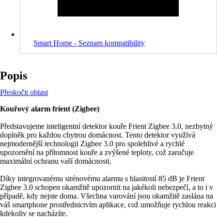
Smart Home - Seznam kompatibility
Popis
Přeskočit oblast
Kouřový alarm frient (Zigbee)
Představujeme inteligentní detektor kouře Frient Zigbee 3.0, nezbytný
doplněk pro každou chytrou domácnost. Tento detektor využívá
nejmodernější technologii Zigbee 3.0 pro spolehlivé a rychlé
upozornění na přítomnost kouře a zvýšené teploty, což zaručuje
maximální ochranu vaší domácnosti.
Díky integrovanému sirénovému alarmu s hlasitostí 85 dB je Frient
Zigbee 3.0 schopen okamžitě upozornit na jakékoli nebezpečí, a to i v
případě, kdy nejste doma. Všechna varování jsou okamžitě zaslána na
váš smartphone prostřednictvím aplikace, což umožňuje rychlou reakci
kdekoliv se nacházíte.