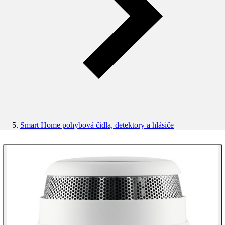
Smart Home pohybová čidla, detektory a hlásiče