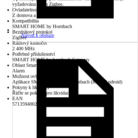
vyžadována brána Zigbee.
Ovladatelnost přes aplikaci
Z domova a mimo domov
Kompatibilita
SMART HOME by Hornbach
Bezdrátový protokol
Návod k obsluze
ZigBee
Rádiový kmitočet
2 400 MHz
Potřebné příslušenství
SMART HOME by hornbach Gateway
Oblast Smart Home
Alarm
Možnost ovládání
Aplikace SMART HOME by hornbach (iOS a Android)
Pokyny k likvidaci
Řiďte se pokyny pro likvidaci
EAN
5713594002330