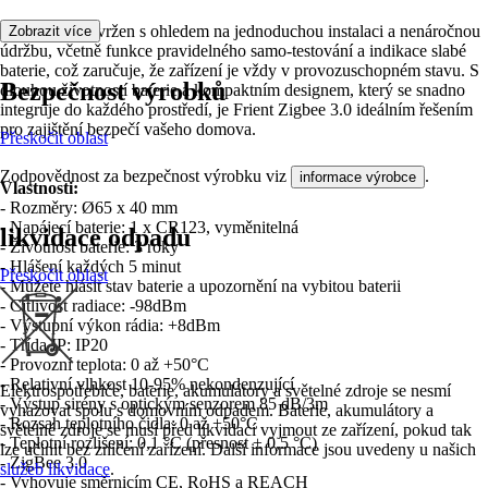
Detektor je navržen s ohledem na jednoduchou instalaci a nenáročnou
Zobrazit více
údržbu, včetně funkce pravidelného samo-testování a indikace slabé
baterie, což zaručuje, že zařízení je vždy v provozuschopném stavu. S
Bezpečnost výrobků
dlouhou životností baterie a kompaktním designem, který se snadno
integruje do každého prostředí, je Frient Zigbee 3.0 ideálním řešením
pro zajištění bezpečí vašeho domova.
Přeskočit oblast
Zodpovědnost za bezpečnost výrobku viz
.
informace výrobce
Vlastnosti:
- Rozměry: Ø65 x 40 mm
- Napájecí baterie: 1 x CR123, vyměnitelná
likvidace odpadu
- Životnost baterie: 3 roky
- Hlášení každých 5 minut
Přeskočit oblast
- Můžete hlásit stav baterie a upozornění na vybitou baterii
- Citlivost radiace: -98dBm
- Výstupní výkon rádia: +8dBm
- Třída IP: IP20
- Provozní teplota: 0 až +50°C
- Relativní vlhkost 10-95% nekondenzující
Elektrospotřebiče, baterie, akumulátory a světelné zdroje se nesmí
- Výstup sirény s optickým senzorem 85 dB/3m
vyhazovat spolu s domovním odpadem. Baterie, akumulátory a
- Rozsah teplotního čidla: 0 až +50°C
světelné zdroje se musí před likvidací vyjmout ze zařízení, pokud tak
- Teplotní rozlišení: 0,1 °C (přesnost ± 0,5 °C)
lze učinit bez zničení zařízení. Další informace jsou uvedeny u našich
- ZigBee 3.0
služeb likvidace
.
- Vyhovuje směrnicím CE, RoHS a REACH