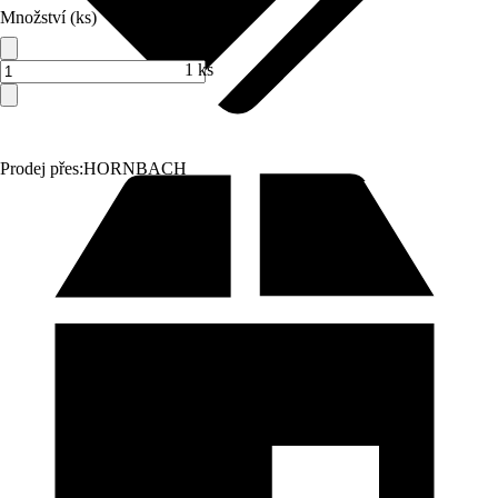
Množství (ks)
1 ks
Prodej přes:
HORNBACH