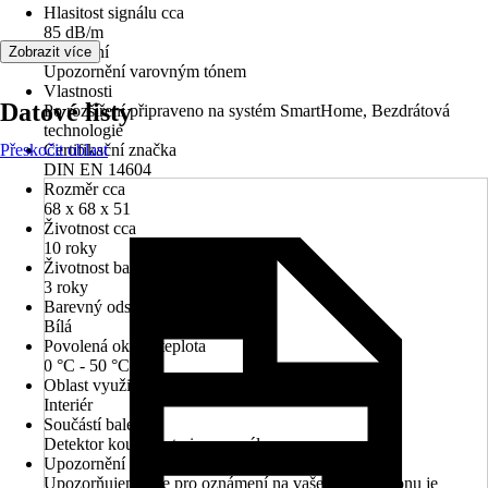
Hlasitost signálu cca
85 dB/m
Vybavení
Zobrazit více
Upozornění varovným tónem
Vlastnosti
Datové listy
Po rozšíření připraveno na systém SmartHome, Bezdrátová
technologie
Přeskočit oblast
Certifikační značka
DIN EN 14604
Rozměr cca
68 x 68 x 51
Životnost cca
10 roky
Životnost baterie
3 roky
Barevný odstín
Bílá
Povolená okolní teplota
0 °C - 50 °C
Oblast využití
Interiér
Součástí balení
Detektor kouře, baterie, manuál
Upozornění
Upozorňujeme, že pro oznámení na vašem smartphonu je