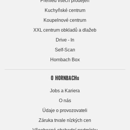
Přehled všech prodejen
Kuchyňské centrum
Koupelnové centrum
XXL centrum obkladů a dlažeb
Drive - In
Self-Scan
Hornbach Box
O HORNBACHu
Jobs a Kariera
O nás
Údaje o provozovateli
Záruka trvale nízkých cen