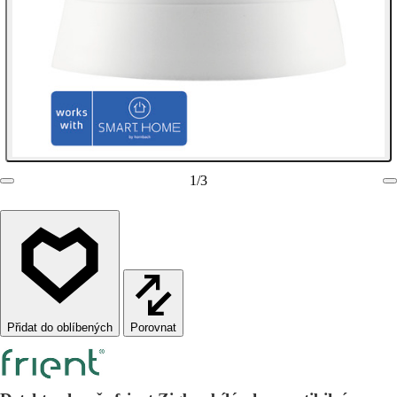
1
/
3
Porovnat