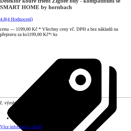
Detektor kouře frient Zigbee bílý - kompatibilní se
SMART HOME by hornbach
4.8
(4 Hodnocení)
cenu — 1199,00 Kč * Všechny ceny vč. DPH a bez nákladů na
přepravu za ks
1199,00 Kč
*
/
ks
č. výrobku
10493596
Provozní napětí
:
3 V
Zkouška funkčnosti
:
Ano
Více informací o zboží