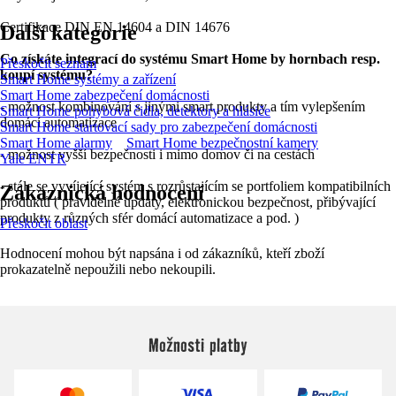
Certifikace DIN EN 14604 a DIN 14676
Další kategorie
Co získáte integrací do systému Smart Home by hornbach resp.
Přeskočit seznam
koupí systému?
Smart Home systémy a zařízení
Smart Home zabezpečení domácnosti
- možnost kombinování s jinými smart produkty a tím vylepšením
Smart Home pohybová čidla, detektory a hlásiče
domácí automatizace
Smart Home startovací sady pro zabezpečení domácnosti
Smart Home alarmy
Smart Home bezpečnostní kamery
- možnost vyšší bezpečnosti i mimo domov či na cestách
Yale ENTR
- stále se vyvíjející systém s rozrůstajícím se portfoliem kompatibilních
Zákaznická hodnocení
produktů ( pravidelné updaty, elektronickou bezpečnost, přibývající
produkty z různých sfér domácí automatizace a pod. )
Přeskočit oblast
Hodnocení mohou být napsána i od zákazníků, kteří zboží
prokazatelně nepoužili nebo nekoupili.
Možnosti platby