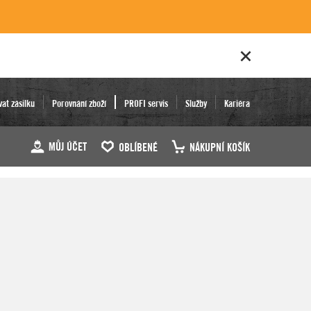
vat zásilku
Porovnání zboží
PROFI servis
Služby
Kariéra
MŮJ ÚČET
OBLÍBENÉ
NÁKUPNÍ KOŠÍK