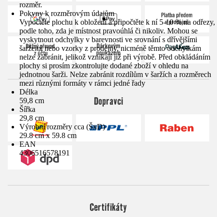
rozměr.
Pokyny k rozměrovým údajům
Vypočtěte plochu k obložení a připočtěte k ní 5-10 % na odřezy,
podle toho, zda je místnost pravoúhlá či nikoliv. Mohou se
vyskytnout odchylky v barevnosti ve srovnání s dřívějšími
šaržemi nebo vzorky z prodejny, nicméně těmto odchylkám
nelze zabránit, jelikož vznikají již při výrobě. Před obkládáním
plochy si prosím zkontrolujte dodané zboží v ohledu na
jednotnou šarži. Nelze zabránit rozdílům v šaržích a rozměrech
mezi různými formáty v rámci jedné řady
Délka
Dopravci
59,8 cm
Šířka
29,8 cm
Výrobní rozměry cca (ŠxD)
29.8 cm x 59.8 cm
EAN
4306516578191
Certifikáty