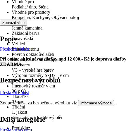
Vhodné pro
Podlaha/ dno, Stěna
Vhodné pro prostory
Koupelna, Kuchyně, Obývací pokoj
Materiál
Zobrazit více
Jemná kamenina
Základní barva
Popis
Tmavošedá
Vzhled
Přeskočit oblast
Imitace betonu
Povrch obkladů/dlažeb
Při online objednávce dlažby nad 12 000,- Kč je doprava dlažby
Hedvábně matné (Lappato)
ZDARMA.
Hra barev
V3 – vysoká hra barev
Výrobní rozměry ŠxDxT v cm
Bezpečnost výrobků
29.8 x 59.8 x 0.9 cm
Jmenovitý rozměr v cm
30 x 60
Přeskočit oblast
Tloušťka
0,9 cm
Zodpovědnost za bezpečnost výrobku viz
.
informace výrobce
Třídění
1. jakost
Třída otěru/Hloubkový otěr
Další kategorie
5
Protiskluz
Přeskočit seznam