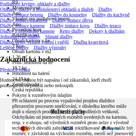
R9
Podlahové krytiny, obklady a dlažby
Mrazuvzdorné
Obklady, dlažby a příslušenství obkladů a dlažeb
Dlažby
Ano
Dlažby imitace betonu
Dlažby do koupelny
Dlažby do kuchyně
Vhodné pro podlahové topení
Dlažby imitace mramoru
Dlažby imitace dřeva
Ano
Dlažby imitace kamene
Dlažby imitace kovu
Dlažby teraco
Provedení hran
Dlažby z přírodního kamene
Retro dlažby
Dekory k dlažbám
Rektifikovaná
Jednobarevné dlažby
Slinuté dlažby
Obsah kartonu v ks
Dlažba stejný vzhled vnitřní i vnější
Dlažba kvarcitová
7 Kus
Leštěné dlažby
Dlažby výprodej
Obsah kartonu v m2
1,26 m²
Zákaznická hodnocení
Přibl. hmotnost na m²
19,2 kg
Přeskočit oblast
Hmotnost na balení
24,19 kg
Hodnocení mohou být napsána i od zákazníků, kteří zboží
Země původu
prokazatelně nepoužili nebo nekoupili.
Česká republika
Pokyny k rozměrovým údajům
Při ochlazení po procesu vypalování projdou dlaždice
přirozeným procesem smršťování, v důsledku kterého může
Možnosti platby
dojít u různých produkcí ke vzniku rozdílných velikostí.
Odchylkám od jmenovitých rozměrů uvedených na kartonu,
resp. v e-shopu, od výrobních rozměrů proto nelze z výrobně
technických důvodů zabránit. U rektifikované dlažby může být
rozměr, v závislosti na výchozím rozměru, menší než jmenovitý