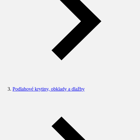
Podlahové krytiny, obklady a dlažby