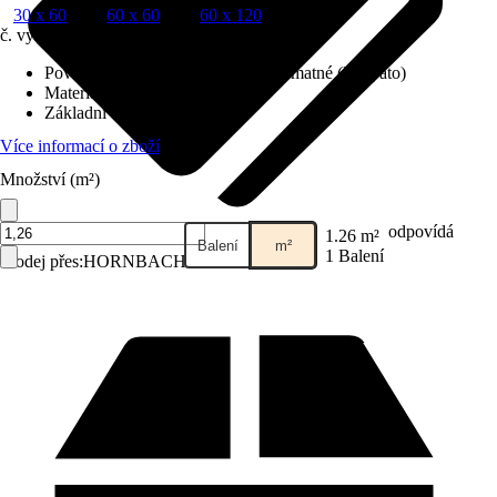
30 x 60
60 x 60
60 x 120
č. výrobku
12382456
Povrch obkladů/dlažeb
:
Hedvábně matné (Lappato)
Materiál
:
Jemná kamenina
Základní barva
:
Tmavošedá
Více informací o zboží
Množství (m²)
odpovídá
1.26 m²
Balení
m²
1 Balení
Prodej přes:
HORNBACH