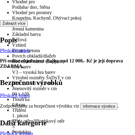
Vhodné pro
Podlaha/ dno, Stěna
Vhodné pro prostory
Koupelna, Kuchyně, Obývací pokoj
Materiál
Zobrazit více
Jemná kamenina
Základní barva
Popis
Béžová
Vzhled
Přeskočit oblast
Imitace betonu
Povrch obkladů/dlažeb
Při online objednávce dlažby nad 12 000,- Kč je její doprava
Hedvábně matné (Lappato)
ZDARMA.
Hra barev
V3 – vysoká hra barev
Výrobní rozměry ŠxDxT v cm
Bezpečnost výrobků
59.8 x 119.8 x 0.9 cm
Jmenovitý rozměr v cm
60 x 120
Přeskočit oblast
Tloušťka
0,9 cm
Zodpovědnost za bezpečnost výrobku viz
.
informace výrobce
Třídění
1. jakost
Třída otěru/Hloubkový otěr
Další kategorie
5
Protiskluz
Přeskočit seznam