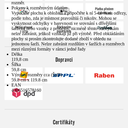
rozměr.
Pokyny k rozměrovým údajům
Vypočtěte plochu k obložení a připočtěte k ní 5-10 % na odřezy,
podle toho, zda je místnost pravoúhlá či nikoliv. Mohou se
vyskytnout odchylky v barevnosti ve srovnání s dřívějšími
šaržemi nebo vzorky z prodejny, nicméně těmto odchylkám
nelze zabránit, jelikož vznikají již při výrobě. Před obkládáním
plochy si prosím zkontrolujte dodané zboží v ohledu na
jednotnou šarži. Nelze zabránit rozdílům v šaržích a rozměrech
mezi různými formáty v rámci jedné řady
Délka
Dopravci
119,8 cm
Šířka
59,8 cm
Výrobní rozměry cca (ŠxD)
59.8 cm x 119.8 cm
EAN
4306516578160
Certifikáty