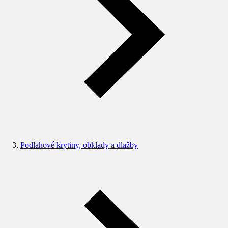
Podlahové krytiny, obklady a dlažby