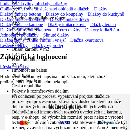
R9
Podlahové krytiny, obklady a dlažby
Mrazuvzdorné
Obklady, dlažby a příslušenství obkladů a dlažeb
Dlažby
Ano
Dlažby imitace betonu
Dlažby do koupelny
Dlažby do kuchyně
Vhodné pro podlahové topení
Dlažby imitace mramoru
Dlažby imitace dřeva
Ano
Dlažby imitace kamene
Dlažby imitace kovu
Dlažby teraco
Provedení hran
Dlažby z přírodního kamene
Retro dlažby
Dekory k dlažbám
Rektifikovaná
Jednobarevné dlažby
Slinuté dlažby
Obsah kartonu v ks
Dlažba stejný vzhled vnitřní i vnější
Dlažba kvarcitová
2 Kus
Leštěné dlažby
Dlažby výprodej
Obsah kartonu v m2
1,44 m²
Zákaznická hodnocení
Přibl. hmotnost na m²
22 kg
Přeskočit oblast
Hmotnost na balení
29,318 kg
Hodnocení mohou být napsána i od zákazníků, kteří zboží
Země původu
prokazatelně nepoužili nebo nekoupili.
Česká republika
Pokyny k rozměrovým údajům
Při ochlazení po procesu vypalování projdou dlaždice
přirozeným procesem smršťování, v důsledku kterého může
Možnosti platby
dojít u různých produkcí ke vzniku rozdílných velikostí.
Odchylkám od jmenovitých rozměrů uvedených na kartonu,
resp. v e-shopu, od výrobních rozměrů proto nelze z výrobně
technických důvodů zabránit. U rektifikované dlažby může být
rozměr, v závislosti na výchozím rozměru, menší než jmenovitý