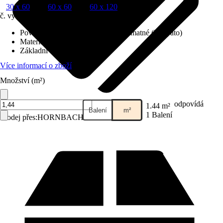
30 x 60
60 x 60
60 x 120
č. výrobku
12382438
Povrch obkladů/dlažeb
:
Hedvábně matné (Lappato)
Materiál
:
Jemná kamenina
Základní barva
:
Béžová
Více informací o zboží
Množství (m²)
odpovídá
1.44 m²
Balení
m²
1 Balení
Prodej přes:
HORNBACH