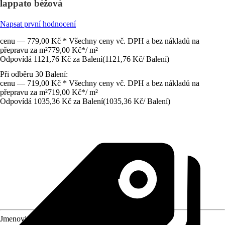
lappato béžová
Napsat první hodnocení
cenu — 779,00 Kč * Všechny ceny vč. DPH a bez nákladů na
přepravu za m²
779,00 Kč
*
/
m²
Odpovídá 1121,76 Kč za Balení
(
1121,76 Kč
/
Balení
)
Při odběru 30 Balení:
cenu — 719,00 Kč * Všechny ceny vč. DPH a bez nákladů na
přepravu za m²
719,00 Kč
*
/
m²
Odpovídá 1035,36 Kč za Balení
(
1035,36 Kč
/
Balení
)
Jmenovitý rozměr v cm