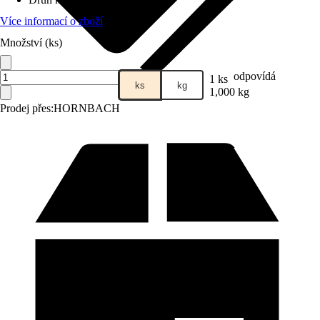
Více informací o zboží
Množství (ks)
odpovídá
1 ks
ks
kg
1,000 kg
Prodej přes:
HORNBACH