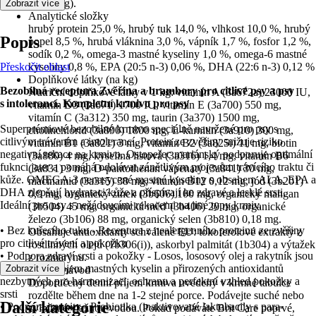
buněk/kg).
Zobrazit více
Analytické složky
hrubý protein 25,0 %, hrubý tuk 14,0 %, vlhkost 10,0 %, hrubý
Popis
popel 8,5 %, hrubá vláknina 3,0 %, vápník 1,7 %, fosfor 1,2 %,
sodík 0,2 %, omega-3 mastné kyseliny 1,0 %, omega-6 mastné
Přeskočit oblast
kyseliny 0,8 %, EPA (20:5 n-3) 0,06 %, DHA (22:6 n-3) 0,12 %
Doplňkové látky (na kg)
Bezobilná receptura Zvěřina a brambory pro citlivé psy a psy
Nutriční doplňkové látky v 1 kg: vitamín A (3a672a) 23000 IU,
s intolerancí. Kompletní krmivo pro psy
vitamín D3 (3a671) 1700 IU, vitamín E (3a700) 550 mg,
vitamín C (3a312) 350 mg, taurin (3a370) 1500 mg,
Superprémiové bezobilné krmivo speciálně navržené pro psy s
cholinchlorid (3a890) 1800 mg, L-karnitin (3a910) 300 mg,
citlivým trávením a intolerancí. Protein ze zvěřiny snižuje riziko
vitamín B1 (3a821) 3 mg, vitamín B2 (3a825i) 11 mg, biotin
negativní rekace na krmivo. Ostopeřec mariánský podporuje optimální
(3a880) 4 mg, kyselina listová (3a316) 1,4 mg, vitamín B6
fuknci jater a pomáhá odolávat zánětlivým projevům trávícího traktu či
(3a831) 3 mg, D-pantothenan vápenatý (3a841) 30 mg,
kůže. OMEGA-3 nenasycené mastné kyseliny s obsahem ALA, EPA a
niacinamid (3a315) 38 mg, vitamín B12 0,12 mg, jód (3b201)
DHA zlepšují hydrataci kůže a příspívají ke zdravé a lesklé srsti.
0,9 mg, organický zinek (3b606) 100 mg, organický mangan
Ideální pro psy s nežádoucími rekacemi na jiné typy krmiv.
(3b504) 45 mg, organická měď (3b406) 20 mg, organické
železo (3b106) 88 mg, organický selen (3b810) 0,18 mg.
• Bez kuřecího tuku - Receptura z nealergenního proteinu ze zvěřiny
Obsahuje antioxidanty schválené EU: tokoferolové extrakty z
pro citlivé trávení a pokožku
rostlinných olejů (1b306(i)), askorbyl palmitát (1b304) a výtažek
• Podpora zdraví srsti a pokožky - Losos, lososový olej a rakytník jsou
z rozmarýnu.
výtečným zdrojem mastných kyselin a přirozených antioxidantů
Zobrazit více
Krmný návod
nezbytných pro harmonizaci, ochranu a perfektní vzhled pokožky a
Doporučený denní příjem krmiva uvedený v krmné tabulce
srsti
rozdělte během dne na 1-2 stejné porce. Podávejte suché nebo
Další kategorie
• Podpora imunity - Probiotika (inaktivované laktobacily s para-
zvlhčené vlažnou vodou. Pokud podáváte Brit Care poprvé,