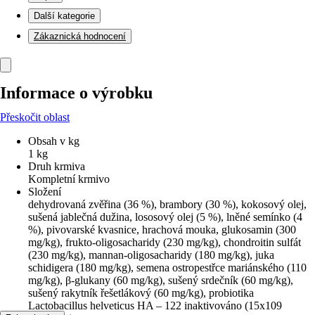
Další kategorie
Zákaznická hodnocení
Informace o výrobku
Přeskočit oblast
Obsah v kg
1 kg
Druh krmiva
Kompletní krmivo
Složení
dehydrovaná zvěřina (36 %), brambory (30 %), kokosový olej,
sušená jablečná dužina, lososový olej (5 %), lněné semínko (4
%), pivovarské kvasnice, hrachová mouka, glukosamin (300
mg/kg), frukto-oligosacharidy (230 mg/kg), chondroitin sulfát
(230 mg/kg), mannan-oligosacharidy (180 mg/kg), juka
schidigera (180 mg/kg), semena ostropestřce mariánského (110
mg/kg), β-glukany (60 mg/kg), sušený srdečník (60 mg/kg),
sušený rakytník řešetlákový (60 mg/kg), probiotika
Lactobacillus helveticus HA – 122 inaktivováno (15x109