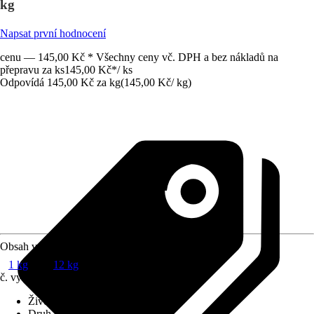
kg
Napsat první hodnocení
cenu — 145,00 Kč * Všechny ceny vč. DPH a bez nákladů na
přepravu za ks
145,00 Kč
*
/
ks
Odpovídá 145,00 Kč za kg
(
145,00 Kč
/
kg
)
Obsah v kg
1 kg
12 kg
č. výrobku
10627967
Životní fáze
:
Dospělost
Druh krmiva
:
Kompletní krmivo