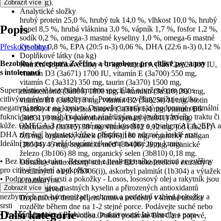
buněk/kg).
Zobrazit více
Analytické složky
hrubý protein 25,0 %, hrubý tuk 14,0 %, vlhkost 10,0 %, hrubý
Popis
popel 8,5 %, hrubá vláknina 3,0 %, vápník 1,7 %, fosfor 1,2 %,
sodík 0,2 %, omega-3 mastné kyseliny 1,0 %, omega-6 mastné
Přeskočit oblast
kyseliny 0,8 %, EPA (20:5 n-3) 0,06 %, DHA (22:6 n-3) 0,12 %
Doplňkové látky (na kg)
Bezobilná receptura Zvěřina a brambory pro citlivé psy a psy
Nutriční doplňkové látky v 1 kg: vitamín A (3a672a) 23000 IU,
s intolerancí
vitamín D3 (3a671) 1700 IU, vitamín E (3a700) 550 mg,
vitamín C (3a312) 350 mg, taurin (3a370) 1500 mg,
Superprémiové bezobilné krmivo speciálně navržené pro psy s
cholinchlorid (3a890) 1800 mg, L-karnitin (3a910) 300 mg,
citlivým trávením a intolerancí. Protein ze zvěřiny snižuje riziko
vitamín B1 (3a821) 3 mg, vitamín B2 (3a825i) 11 mg, biotin
negativní rekace na krmivo. Ostopeřec mariánský podporuje optimální
(3a880) 4 mg, kyselina listová (3a316) 1,4 mg, vitamín B6
fuknci jater a pomáhá odolávat zánětlivým projevům trávícího traktu či
(3a831) 3 mg, D-pantothenan vápenatý (3a841) 30 mg,
kůže. OMEGA-3 nenasycené mastné kyseliny s obsahem ALA, EPA a
niacinamid (3a315) 38 mg, vitamín B12 0,12 mg, jód (3b201)
DHA zlepšují hydrataci kůže a příspívají ke zdravé a lesklé srsti.
0,9 mg, organický zinek (3b606) 100 mg, organický mangan
Ideální pro psy s nežádoucími rekacemi na jiné typy krmiv.
(3b504) 45 mg, organická měď (3b406) 20 mg, organické
železo (3b106) 88 mg, organický selen (3b810) 0,18 mg.
• Bez kuřecího tuku - Receptura z nealergenního proteinu ze zvěřiny
Obsahuje antioxidanty schválené EU: tokoferolové extrakty z
pro citlivé trávení a pokožku
rostlinných olejů (1b306(i)), askorbyl palmitát (1b304) a výtažek
• Podpora zdraví srsti a pokožky - Losos, lososový olej a rakytník jsou
z rozmarýnu.
výtečným zdrojem mastných kyselin a přirozených antioxidantů
Zobrazit více
Krmný návod
nezbytných pro harmonizaci, ochranu a perfektní vzhled pokožky a
Doporučený denní příjem krmiva uvedený v krmné tabulce
srsti
rozdělte během dne na 1-2 stejné porce. Podávejte suché nebo
Další kategorie
• Podpora imunity - Probiotika (inaktivované laktobacily s para-
zvlhčené vlažnou vodou. Pokud podáváte Brit Care poprvé,