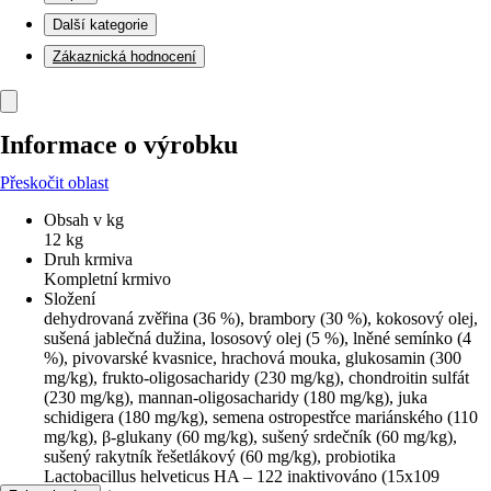
Další kategorie
Zákaznická hodnocení
Informace o výrobku
Přeskočit oblast
Obsah v kg
12 kg
Druh krmiva
Kompletní krmivo
Složení
dehydrovaná zvěřina (36 %), brambory (30 %), kokosový olej,
sušená jablečná dužina, lososový olej (5 %), lněné semínko (4
%), pivovarské kvasnice, hrachová mouka, glukosamin (300
mg/kg), frukto-oligosacharidy (230 mg/kg), chondroitin sulfát
(230 mg/kg), mannan-oligosacharidy (180 mg/kg), juka
schidigera (180 mg/kg), semena ostropestřce mariánského (110
mg/kg), β-glukany (60 mg/kg), sušený srdečník (60 mg/kg),
sušený rakytník řešetlákový (60 mg/kg), probiotika
Lactobacillus helveticus HA – 122 inaktivováno (15x109