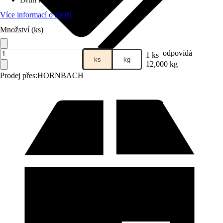
Více informací o zboží
Množství (ks)
odpovídá
1 ks
ks
kg
12,000 kg
Prodej přes:
HORNBACH