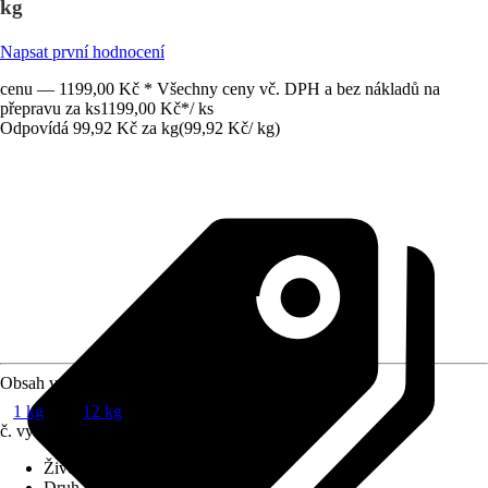
kg
Napsat první hodnocení
cenu — 1199,00 Kč * Všechny ceny vč. DPH a bez nákladů na
přepravu za ks
1199,00 Kč
*
/
ks
Odpovídá 99,92 Kč za kg
(
99,92 Kč
/
kg
)
Obsah v kg
1 kg
12 kg
č. výrobku
10627969
Životní fáze
:
Dospělost
Druh krmiva
:
Kompletní krmivo