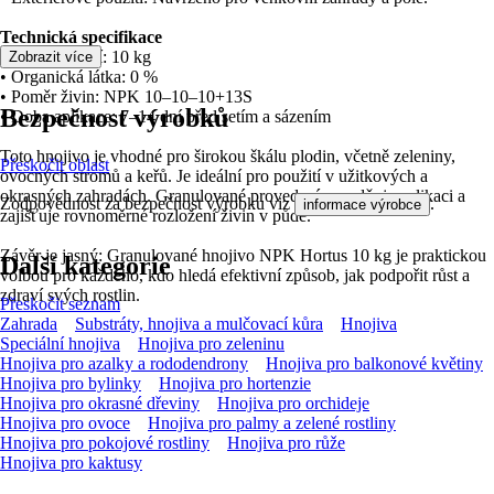
Technická specifikace
• Obsah balení: 10 kg
Zobrazit více
• Organická látka: 0 %
• Poměr živin: NPK 10–10–10+13S
Bezpečnost výrobků
• Doba aplikace: 7–14 dní před setím a sázením
Toto hnojivo je vhodné pro širokou škálu plodin, včetně zeleniny,
Přeskočit oblast
ovocných stromů a keřů. Je ideální pro použití v užitkových a
okrasných zahradách. Granulované provedení usnadňuje aplikaci a
Zodpovědnost za bezpečnost výrobku viz
.
informace výrobce
zajišťuje rovnoměrné rozložení živin v půdě.
Závěr je jasný: Granulované hnojivo NPK Hortus 10 kg je praktickou
Další kategorie
volbou pro každého, kdo hledá efektivní způsob, jak podpořit růst a
zdraví svých rostlin.
Přeskočit seznam
Zahrada
Substráty, hnojiva a mulčovací kůra
Hnojiva
Speciální hnojiva
Hnojiva pro zeleninu
Hnojiva pro azalky a rododendrony
Hnojiva pro balkonové květiny
Hnojiva pro bylinky
Hnojiva pro hortenzie
Hnojiva pro okrasné dřeviny
Hnojiva pro orchideje
Hnojiva pro ovoce
Hnojiva pro palmy a zelené rostliny
Hnojiva pro pokojové rostliny
Hnojiva pro růže
Hnojiva pro kaktusy