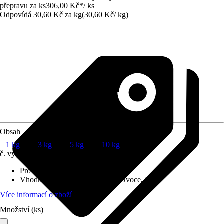
přepravu za ks
306,00 Kč
*
/
ks
Odpovídá 30,60 Kč za kg
(
30,60 Kč
/
kg
)
Obsah
1 kg
3 kg
5 kg
10 kg
č. výrobku
6225204
Provedení
:
Granulát
Vhodné pro
:
Zelenina, Stromy, Ovoce, Keře
Více informací o zboží
Množství (ks)