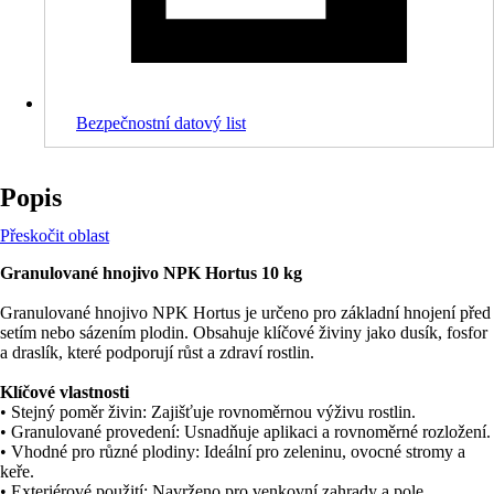
Bezpečnostní datový list
Popis
Přeskočit oblast
Granulované hnojivo NPK Hortus 10 kg
Granulované hnojivo NPK Hortus je určeno pro základní hnojení před
setím nebo sázením plodin. Obsahuje klíčové živiny jako dusík, fosfor
a draslík, které podporují růst a zdraví rostlin.
Klíčové vlastnosti
• Stejný poměr živin: Zajišťuje rovnoměrnou výživu rostlin.
• Granulované provedení: Usnadňuje aplikaci a rovnoměrné rozložení.
• Vhodné pro různé plodiny: Ideální pro zeleninu, ovocné stromy a
keře.
• Exteriérové použití: Navrženo pro venkovní zahrady a pole.