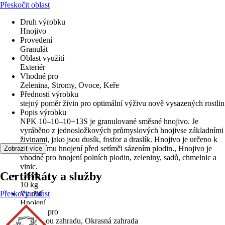
Přeskočit oblast
Druh výrobku
Hnojivo
Provedení
Granulát
Oblast využití
Exteriér
Vhodné pro
Zelenina, Stromy, Ovoce, Keře
Přednosti výrobku
stejný poměr živin pro optimální výživu nově vysazených rostlin
Popis výrobku
NPK 10–10–10+13S je granulované směsné hnojivo. Je
vyráběno z jednosložkových průmyslových hnojivse základními
živinami, jako jsou dusík, fosfor a draslík. Hnojivo je určeno k
základnímu hnojení před setímči sázením plodin., Hnojivo je
Zobrazit více
vhodné pro hnojení polních plodin, zeleniny, sadů, chmelnic a
vinic.
Certifikáty a služby
Obsah
10 kg
Přeskočit oblast
Využití
Hnojení
Vhodné pro
Užitkovou zahradu, Okrasná zahrada