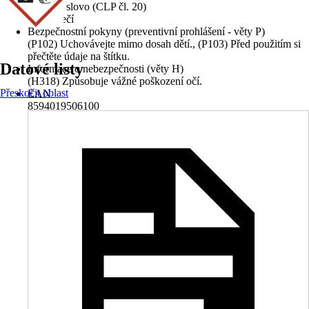
Signální slovo (CLP čl. 20)
Nebezpečí
Bezpečnostní pokyny (preventivní prohlášení - věty P)
(P102) Uchovávejte mimo dosah dětí., (P103) Před použitím si
přečtěte údaje na štítku.
Datové listy
Informace o nebezpečnosti (věty H)
(H318) Způsobuje vážné poškození očí.
Přeskočit oblast
EAN
8594019506100