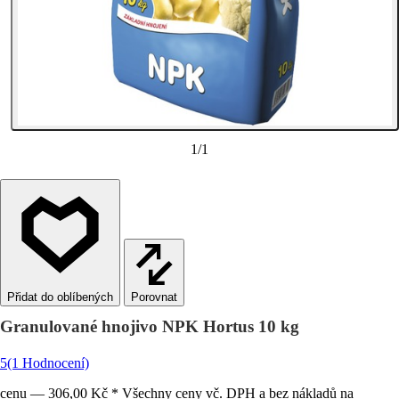
1
/
1
Porovnat
Granulované hnojivo NPK Hortus 10 kg
5
(1 Hodnocení)
cenu — 306,00 Kč * Všechny ceny vč. DPH a bez nákladů na