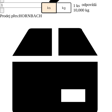
odpovídá
1 ks
ks
kg
10,000 kg
Prodej přes:
HORNBACH