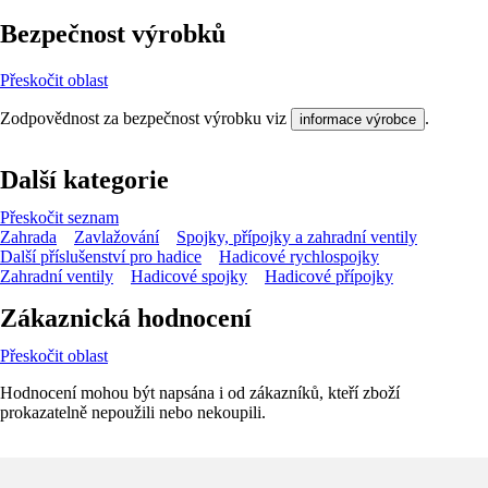
Bezpečnost výrobků
Přeskočit oblast
Zodpovědnost za bezpečnost výrobku viz
.
informace výrobce
Další kategorie
Přeskočit seznam
Zahrada
Zavlažování
Spojky, přípojky a zahradní ventily
Další příslušenství pro hadice
Hadicové rychlospojky
Zahradní ventily
Hadicové spojky
Hadicové přípojky
Zákaznická hodnocení
Přeskočit oblast
Hodnocení mohou být napsána i od zákazníků, kteří zboží
prokazatelně nepoužili nebo nekoupili.