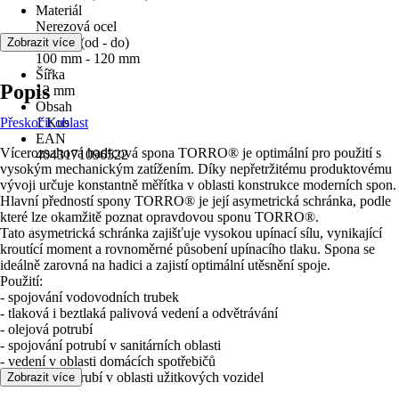
Materiál
Nerezová ocel
Průměr (od - do)
Zobrazit více
100 mm - 120 mm
Šířka
Popis
12 mm
Obsah
Přeskočit oblast
1 Kus
EAN
Vícerozsahová hadicová spona TORRO® je optimální pro použití s
4043171096522
vysokým mechanickým zatížením. Díky nepřetržitému produktovému
vývoji určuje konstantně měřítka v oblasti konstrukce moderních spon.
Hlavní předností spony TORRO® je její asymetrická schránka, podle
které lze okamžitě poznat opravdovou sponu TORRO®.
Tato asymetrická schránka zajišťuje vysokou upínací sílu, vynikající
kroutící moment a rovnoměrné působení upínacího tlaku. Spona se
ideálně zarovná na hadici a zajistí optimální utěsnění spoje.
Použití:
- spojování vodovodních trubek
- tlaková i beztlaká palivová vedení a odvětrávání
- olejová potrubí
- spojování potrubí v sanitárních oblasti
- vedení v oblasti domácích spotřebičů
- hadicová potrubí v oblasti užitkových vozidel
Zobrazit více