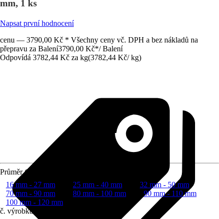
mm, 1 ks
Napsat první hodnocení
cenu — 3790,00 Kč * Všechny ceny vč. DPH a bez nákladů na
přepravu za Balení
3790,00 Kč
*
/
Balení
Odpovídá 3782,44 Kč za kg
(
3782,44 Kč
/
kg
)
Průměr (od - do)
16 mm - 27 mm
25 mm - 40 mm
32 mm - 50 mm
70 mm - 90 mm
80 mm - 100 mm
90 mm - 110 mm
100 mm - 120 mm
č. výrobku
6834229