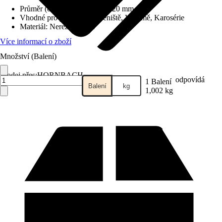
Průměr (od - do)
:
100 mm - 120 mm
Vhodné pro prostory
:
Staveniště, V domě, Karosérie
Materiál
:
Nerezová ocel
Více informací o zboží
Množství (Balení)
Prodej přes:
HORNBACH
odpovídá
1 Balení
Balení
kg
1,002 kg