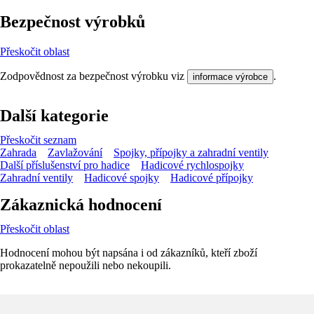
Bezpečnost výrobků
Přeskočit oblast
Zodpovědnost za bezpečnost výrobku viz
.
informace výrobce
Další kategorie
Přeskočit seznam
Zahrada
Zavlažování
Spojky, přípojky a zahradní ventily
Další příslušenství pro hadice
Hadicové rychlospojky
Zahradní ventily
Hadicové spojky
Hadicové přípojky
Zákaznická hodnocení
Přeskočit oblast
Hodnocení mohou být napsána i od zákazníků, kteří zboží
prokazatelně nepoužili nebo nekoupili.