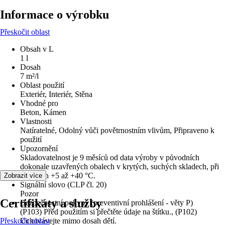
Informace o výrobku
Přeskočit oblast
Obsah v L
1 l
Dosah
7 m²/l
Oblast použití
Exteriér, Interiér, Stěna
Vhodné pro
Beton, Kámen
Vlastnosti
Natíratelné, Odolný vůči povětrnostním vlivům, Připraveno k
použití
Upozornění
Skladovatelnost je 9 měsíců od data výroby v původních
dokonale uzavřených obalech v krytých, suchých skladech, při
teplotách +5 až +40 °C.
Zobrazit více
Signální slovo (CLP čl. 20)
Pozor
Certifikáty a služby
Bezpečnostní pokyny (preventivní prohlášení - věty P)
(P103) Před použitím si přečtěte údaje na štítku., (P102)
Přeskočit oblast
Uchovávejte mimo dosah dětí.