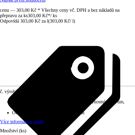
cenu — 303,00 Kč * Všechny ceny vč. DPH a bez nákladů na
přepravu za ks
303,00 Kč
*
/
ks
Odpovídá 303,00 Kč za l
(
303,00 Kč
/
l
)
č. výrobku
7665236
Vlastnosti
:
Natíratelné, Odolný vůči povětrnostním vlivům,
Připraveno k použití
Oblast použití
:
Exteriér, Interiér, Stěna
Více informací o zboží
Množství (ks)