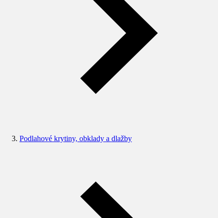
Podlahové krytiny, obklady a dlažby