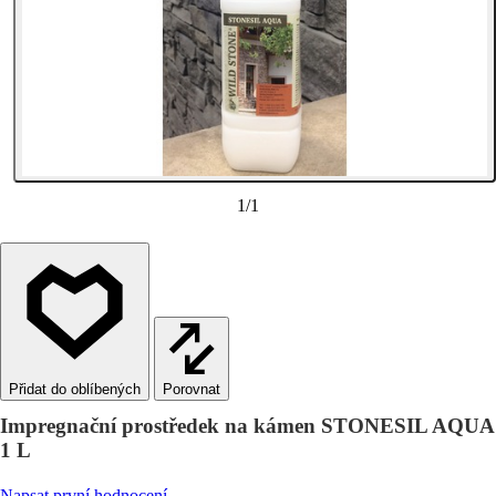
1
/
1
Porovnat
Impregnační prostředek na kámen STONESIL AQUA
1 L
Napsat první hodnocení