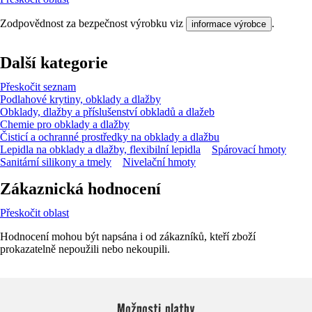
Zodpovědnost za bezpečnost výrobku viz
.
informace výrobce
Další kategorie
Přeskočit seznam
Podlahové krytiny, obklady a dlažby
Obklady, dlažby a příslušenství obkladů a dlažeb
Chemie pro obklady a dlažby
Čisticí a ochranné prostředky na obklady a dlažbu
Lepidla na obklady a dlažby, flexibilní lepidla
Spárovací hmoty
Sanitární silikony a tmely
Nivelační hmoty
Zákaznická hodnocení
Přeskočit oblast
Hodnocení mohou být napsána i od zákazníků, kteří zboží
prokazatelně nepoužili nebo nekoupili.
Možnosti platby