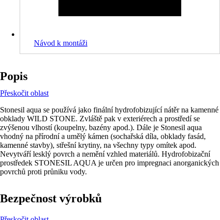
Návod k montáži
Popis
Přeskočit oblast
Stonesil aqua se používá jako finální hydrofobizující nátěr na kamenné
obklady WILD STONE. Zvláště pak v exteriérech a prostředí se
zvýšenou vlhostí (koupelny, bazény apod.). Dále je Stonesil aqua
vhodný na přírodní a umělý kámen (sochařská díla, obklady fasád,
kamenné stavby), střešní krytiny, na všechny typy omítek apod.
Nevytváří lesklý povrch a nemění vzhled materiálů. Hydrofobizační
prostředek STONESIL AQUA je určen pro impregnaci anorganických
povrchů proti průniku vody.
Bezpečnost výrobků
Přeskočit oblast