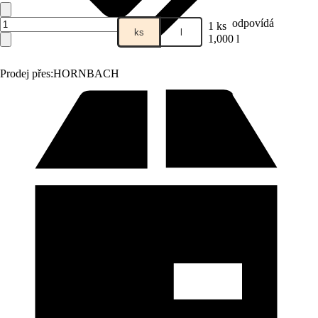
odpovídá
1 ks
ks
l
1,000 l
Prodej přes:
HORNBACH