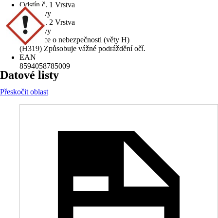
Odstín č. 1 Vrstva
Bez barvy
Odstín č. 2 Vrstva
Bez barvy
Informace o nebezpečnosti (věty H)
(H319) Způsobuje vážné podráždění očí.
EAN
8594058785009
Datové listy
Přeskočit oblast