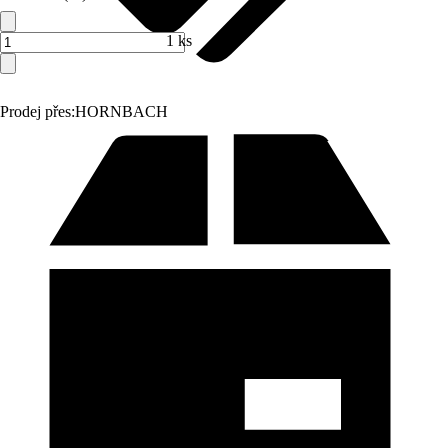
1 ks
Prodej přes:
HORNBACH