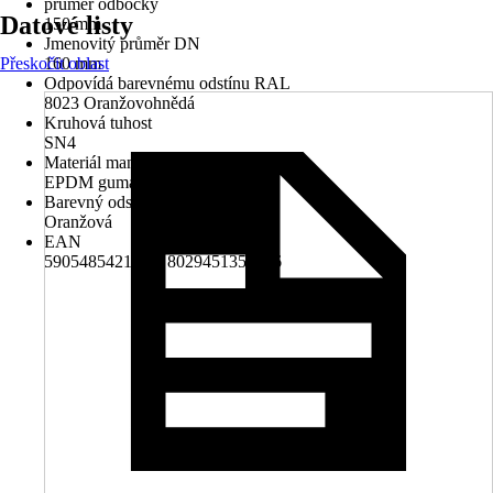
průměr odbočky
Datové listy
150 mm
Jmenovitý průměr DN
Přeskočit oblast
160 mm
Odpovídá barevnému odstínu RAL
8023 Oranžovohnědá
Kruhová tuhost
SN4
Materiál manžety
EPDM guma
Barevný odstín
Oranžová
EAN
5905485421447, 8029451352386