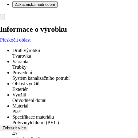
Zákaznická hodnocení
Informace o výrobku
Přeskočit oblast
Druh výrobku
Tvarovka
Varianta
Trubky
Provedení
Systém kanalizačního potrubí
Oblast využití
Exteriér
Využití
Odvodnění domu
Materiál
Plast
Specifikace materiálu
Polyvinylchlorid (PVC)
Úhel
Zobrazit více
45 °