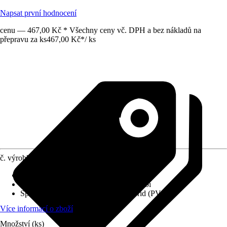
Napsat první hodnocení
cenu — 467,00 Kč * Všechny ceny vč. DPH a bez nákladů na
přepravu za ks
467,00 Kč
*
/
ks
č. výrobku
12283453
Varianta
:
Trubky
Provedení
:
Systém kanalizačního potrubí
Specifikace materiálu
:
Polyvinylchlorid (PVC)
Více informací o zboží
Množství (ks)