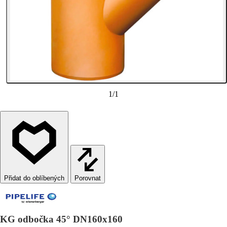
1
/
1
Porovnat
KG odbočka 45° DN160x160