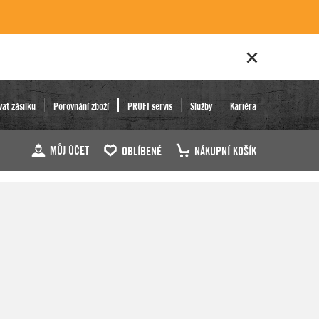
vat zásilku
Porovnání zboží
PROFI servis
Služby
Kariéra
MŮJ ÚČET
OBLÍBENÉ
NÁKUPNÍ KOŠÍK