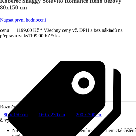
Koberec Shaggy SoleVito Romance Reno béžový
80x150 cm
Napsat první hodnocení
cenu — 1199,00 Kč * Všechny ceny vč. DPH a bez nákladů na
přepravu za ks
1199,00 Kč
*
/
ks
Rozměry (ŠxD)
80 x 150 cm
160 x 230 cm
200 x 300 cm
č. výrobku
12427376
Návod na údržbu
:
Bělení chlórem není možné, Chemické čištění
není možné, Neprat