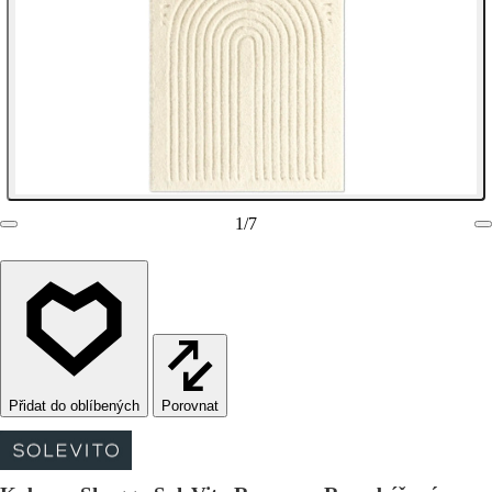
1
/
7
Porovnat