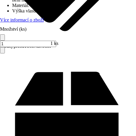
Materiál
:
Polyester (PES)
Výška vlasu (cca)
:
13 mm
Více informací o zboží
Množství (ks)
1 ks
Prodej přes:
HORNBACH